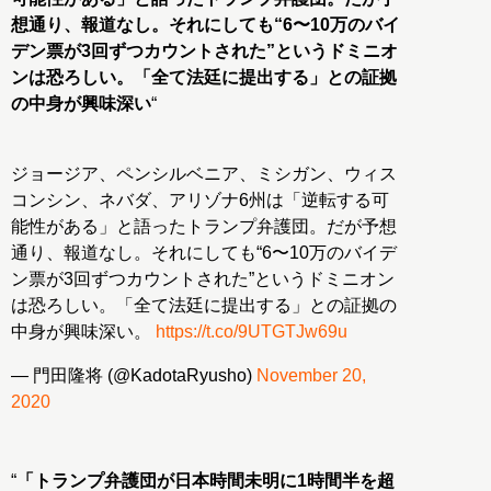
想通り、報道なし。それにしても“6〜10万のバイ
デン票が3回ずつカウントされた”というドミニオ
ンは恐ろしい。「全て法廷に提出する」との証拠
の中身が興味深い
“
ジョージア、ペンシルベニア、ミシガン、ウィス
コンシン、ネバダ、アリゾナ6州は「逆転する可
能性がある」と語ったトランプ弁護団。だが予想
通り、報道なし。それにしても“6〜10万のバイデ
ン票が3回ずつカウントされた”というドミニオン
は恐ろしい。「全て法廷に提出する」との証拠の
中身が興味深い。
https://t.co/9UTGTJw69u
— 門田隆将 (@KadotaRyusho)
November 20,
2020
“
「トランプ弁護団が日本時間未明に1時間半を超