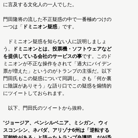
に言及する文化人の一人でした。
門田隆将の流した不正疑惑の中で一番極めつけの
一つは「
ドミニオン疑惑
」です。
ドミニオン疑惑を知らない人に説明しましょ
う。
ドミニオンとは、投票機・ソフトウェアなど
を提供している会社のサービスの事
です。このド
ミニオンが不正な操作をされて「過大にバイデン
票が増えた」というのがトランプの主張だ。以下
門田氏もこの疑惑について同調し、さも「何か裏
に陰謀がありそう」な語り口でこの疑惑を煽情的
にツイートしておられます。
以下、門田氏のツイートから抜粋。
“
ジョージア、ペンシルベニア、ミシガン、ウィ
スコンシン、ネバダ、アリゾナ6州は「逆転する
可能性がある」と語ったトランプ弁護団。だが予