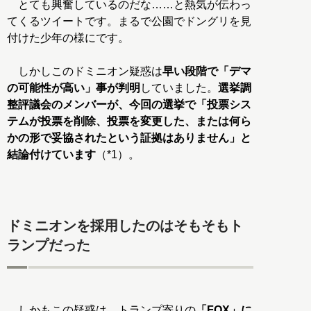
とても興奮しているのだな……と熱気が伝わっ
てくるツイートです。まるで公園でドングリを見
付けた少年の様にです。
しかしこのドミニオン疑惑は
早い段階で「デマ
の可能性が高い」事が判明
していました。
選挙調
整評議会のメンバーが、今回の選挙で「投票シス
テムが投票を削除、投票を変更した、または何ら
かの形で妥協されたという証拠はありません」と
結論付けています
（*1）。
ドミニオンを採用したのはそもそもト
ランプだった
しかもこの疑惑は、トランプ寄りの
「FOX」に