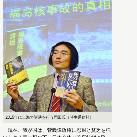
2015年に上海で講演を行う門田氏（時事通信社）
現在、我が国は、菅義偉政権に忍耐と貧乏を強