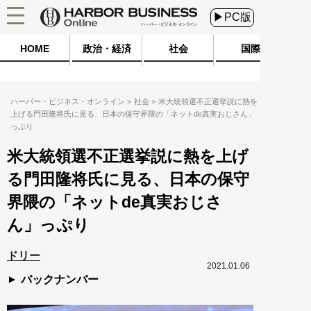
▶PC版
HOME
政治・経済
社会
国際
ハーバー・ビジネス・オンライン
社会
米大統領選不正選挙説に熱を
上げる門田隆将氏に見る、日本の保守界隈の「ネットde真実おじさん」
っぷり
米大統領選不正選挙説に熱を上げ
る門田隆将氏に見る、日本の保守
界隈の「ネットde真実おじさ
ん」っぷり
ドリー
2021.01.06
バックナンバー