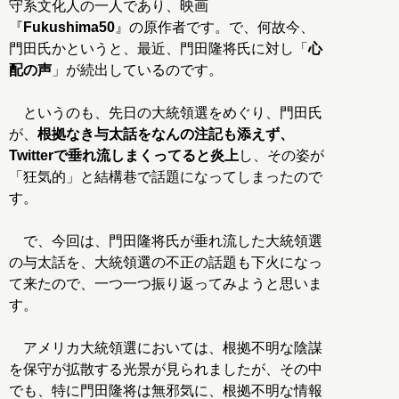
守系文化人の一人であり、映画
『
Fukushima50
』の原作者です。で、何故今、
門田氏かというと、最近、門田隆将氏に対し「
心
配の声
」が続出しているのです。
というのも、先日の大統領選をめぐり、門田氏
が、
根拠なき与太話をなんの注記も添えず、
Twitterで垂れ流しまくってると炎上
し、その姿が
「狂気的」と結構巷で話題になってしまったので
す。
で、今回は、門田隆将氏が垂れ流した大統領選
の与太話を、大統領選の不正の話題も下火になっ
て来たので、一つ一つ振り返ってみようと思いま
す。
アメリカ大統領選においては、根拠不明な陰謀
を保守が拡散する光景が見られましたが、その中
でも、特に門田隆将は無邪気に、根拠不明な情報