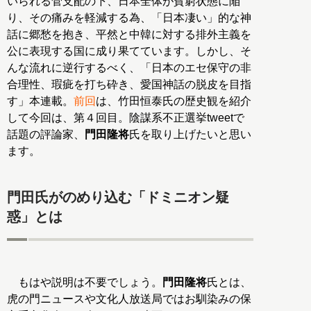
いられる菅支配の下、日本全体が貧窮状態に陥
り、その痛みを軽減する為、「日本凄い」的な神
話に郷愁を抱き、平然と中韓に対する排外主義を
公に表現する国に成り果てています。しかし、そ
んな流れに逆行するべく、「日本のエセ保守の非
合理性、瑕疵を打ち砕き、愛国神話の脱皮を目指
す」本連載。
前回
は、竹田恒泰氏の歴史観を紹介
して今回は、第４回目。陰謀系不正選挙tweetで
話題の評論家、
門田隆将
氏を取り上げたいと思い
ます。
門田氏がのめり込む「ドミニオン疑
惑」とは
もはや説明は不要でしょう。
門田隆将
氏とは、
虎の門ニュースや文化人放送局ではお馴染みの保