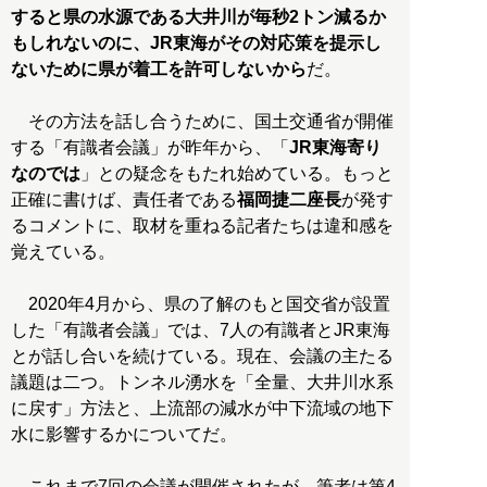
すると県の水源である大井川が毎秒2トン減るか
もしれないのに、JR東海がその対応策を提示し
ないために県が着工を許可しないから
だ。
その方法を話し合うために、国土交通省が開催
する「有識者会議」が昨年から、「
JR東海寄り
なのでは
」との疑念をもたれ始めている。もっと
正確に書けば、責任者である
福岡捷二座長
が発す
るコメントに、取材を重ねる記者たちは違和感を
覚えている。
2020年4月から、県の了解のもと国交省が設置
した「有識者会議」では、7人の有識者とJR東海
とが話し合いを続けている。現在、会議の主たる
議題は二つ。トンネル湧水を「全量、大井川水系
に戻す」方法と、上流部の減水が中下流域の地下
水に影響するかについてだ。
これまで7回の会議が開催されたが、筆者は第4