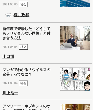
社会
2021.05.05
柳井政和
新年度で登場した「どうして
もソリが合わない同僚」と付
き合う方法
社会
2021.05.04
山口博
マンガでわかる「ウイルスの
変異」ってなに？
社会
2021.05.04
川上浩一
アンソニー・ホプキンスのオ