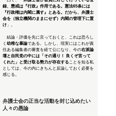
録、懲戒は『行政』作用である。憲法65条には
『行政権は内閣に属す』とある。だから、弁護士
会を（独立機関のままにせず）内閣の管理下に置
け
」。
結論・評価を先に言っておくと、これは恐ろし
く
幼稚な暴論
である。しかし、現実にはこれが責
任ある編集者の審査を経て公になり、今の
右派論
壇と自民党の中には「その通り！ 良くぞ言って
くれた」と受け取る勢力が存在する
ことを知る私
としては、今の内にきちんと反論しておく必要を
感じる。
弁護士会の正当な活動を封じ込めたい
人々の愚論