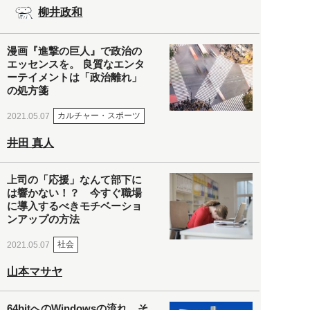
柳井政和
漫画『進撃の巨人』で政治の
エッセンスを。 良質なエンタ
ーテイメントは「政治離れ」
の処方箋
カルチャー・スポーツ
2021.05.07
井田 真人
上司の「応援」なんて部下に
は響かない！？ 今すぐ職場
に導入するべきモチベーショ
ンアップの方法
社会
2021.05.07
山本マサヤ
64bitへのWindowsの流れ。そ