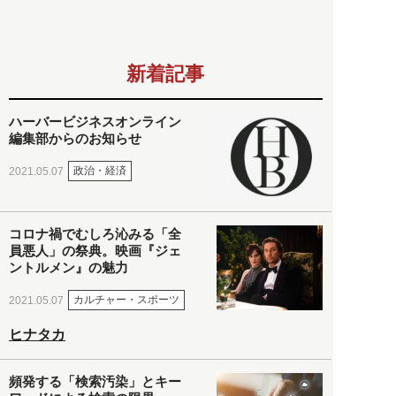
新着記事
ハーバービジネスオンライン
編集部からのお知らせ
政治・経済
2021.05.07
コロナ禍でむしろ沁みる「全
員悪人」の祭典。映画『ジェ
ントルメン』の魅力
カルチャー・スポーツ
2021.05.07
ヒナタカ
頻発する「検索汚染」とキー