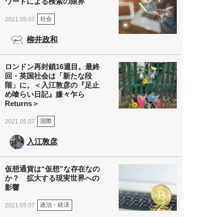
ワードによる検索の限界
社会
2021.05.07
柳井政和
ロンドン再封鎖16週目。最終
回・英国社会は「新たな段
階」に。＜入江敦彦の『足止
め喰らい日記』嫌々乍ら
Returns＞
国際
2021.05.07
入江敦彦
仮想通貨は“仮想”な存在なの
か？ 拡大する現実世界への
影響
政治・経済
2021.05.07