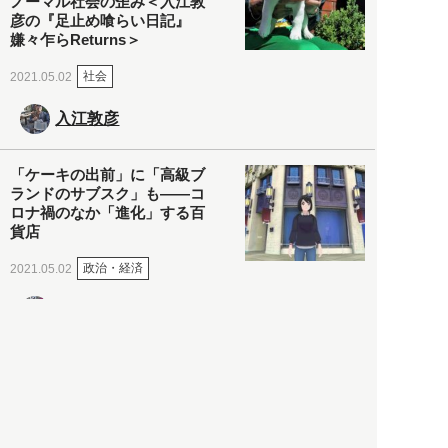
ノーマル社会の歪み＜入江敦
彦の『足止め喰らい日記』
嫌々乍らReturns＞
社会
2021.05.02
入江敦彦
「ケーキの出前」に「高級ブ
ランドのサブスク」も――コ
ロナ禍のなか「進化」する百
貨店
政治・経済
2021.05.02
都市商業研究所
「高度外国人材」という言葉
に潜む欺瞞と、日本が搾取し
依存する圧倒的多数の外国人
労働者の実像とは？