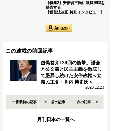
【特集2】安倍晋三氏に議員辞職を
勧告する
【種苗法改正 特別インタビュー】
この連載の前回記事
虚偽答弁139回の衝撃。議会
と公文書と民主主義を徹底し
て愚弄し続けた安倍政権＜立
憲民主党・川内 博史氏＞
2020.12.23
一番最初の記事
前の記事
次の記事
月刊日本の一覧へ