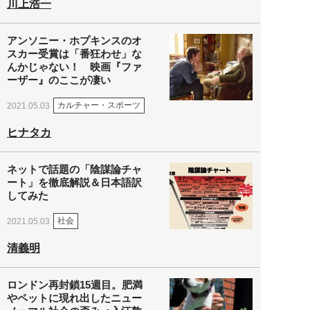
川上浩一
アンソニー・ホプキンスのオ
スカー受賞は「番狂わせ」な
んかじゃない！ 映画『ファ
ーザー』のここが凄い
カルチャー・スポーツ
2021.05.03
ヒナタカ
ネットで話題の「陰謀論チャ
ート」を徹底解説＆日本語訳
してみた
社会
2021.05.03
清義明
ロンドン再封鎖15週目。肥満
やペットに現れ出したニュー