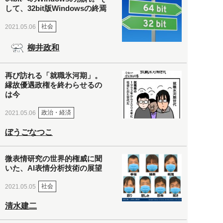
して、32bit版Windowsの終焉
社会
2021.05.06
柳井政和
再び訪れる「就職氷河期」。
縁故優遇政権を終わらせるの
は今
政治・経済
2021.05.06
ぼうごなつこ
微表情研究の世界的権威に聞
いた、AI表情分析技術の展望
社会
2021.05.05
清水建二