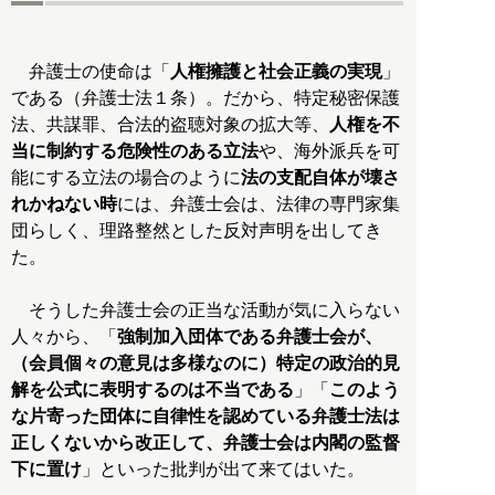
弁護士の使命は「
人権擁護と社会正義の実現
」
である（弁護士法１条）。だから、特定秘密保護
法、共謀罪、合法的盗聴対象の拡大等、
人権を不
当に制約する危険性のある立法
や、海外派兵を可
能にする立法の場合のように
法の支配自体が壊さ
れかねない時
には、弁護士会は、法律の専門家集
団らしく、理路整然とした反対声明を出してき
た。
そうした弁護士会の正当な活動が気に入らない
人々から、「
強制加入団体である弁護士会が、
（会員個々の意見は多様なのに）特定の政治的見
解を公式に表明するのは不当である
」「
このよう
な片寄った団体に自律性を認めている弁護士法は
正しくないから改正して、弁護士会は内閣の監督
下に置け
」といった批判が出て来てはいた。