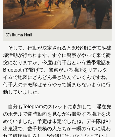
(C) Ikuma Horii
そして、行動が決定されると30分後にデモや破
壊活動が行われます。すぐに警察がやって来て衝
突になりますが、今度は何千台という携帯電話を
Bruetoothで繋げて、警察がいる場所をリアルタ
イムで地図にどんどん書き込んでいくんですね。
何千人のデモ隊はそうやって捕まらないように行
動していました。
自分もTelegramのスレッドに参加して、滞在先
のホテルで常時動向を見ながら撮影する場所を決
めていました。予定は未定でしたね。デモ隊は神
出鬼没で、数千規模の人たちが一瞬のうちに現わ
れて破壊活動をし、5分後にはいなくなっていま