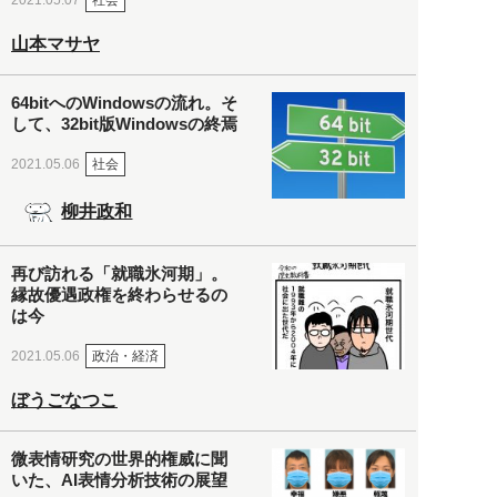
2021.05.07
山本マサヤ
64bitへのWindowsの流れ。そ
して、32bit版Windowsの終焉
社会
2021.05.06
柳井政和
再び訪れる「就職氷河期」。
縁故優遇政権を終わらせるの
は今
政治・経済
2021.05.06
ぼうごなつこ
微表情研究の世界的権威に聞
いた、AI表情分析技術の展望