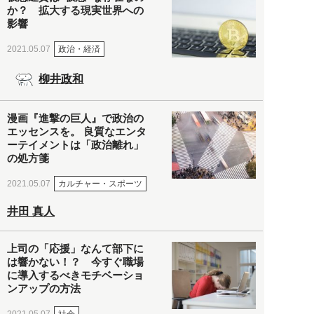
か？ 拡大する現実世界への
影響
政治・経済
2021.05.07
柳井政和
漫画『進撃の巨人』で政治の
エッセンスを。 良質なエンタ
ーテイメントは「政治離れ」
の処方箋
カルチャー・スポーツ
2021.05.07
井田 真人
上司の「応援」なんて部下に
は響かない！？ 今すぐ職場
に導入するべきモチベーショ
ンアップの方法
社会