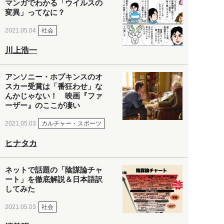
マンガでわかる「ウイルスの
変異」ってなに？
社会
2021.05.04
川上浩一
アンソニー・ホプキンスのオ
スカー受賞は「番狂わせ」な
んかじゃない！ 映画『ファ
ーザー』のここが凄い
カルチャー・スポーツ
2021.05.03
ヒナタカ
ネットで話題の「陰謀論チャ
ート」を徹底解説＆日本語訳
してみた
社会
2021.05.03