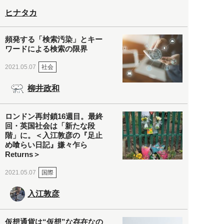
ヒナタカ
頻発する「検索汚染」とキー
ワードによる検索の限界
社会
2021.05.07
柳井政和
ロンドン再封鎖16週目。最終
回・英国社会は「新たな段
階」に。＜入江敦彦の『足止
め喰らい日記』嫌々乍ら
Returns＞
国際
2021.05.07
入江敦彦
仮想通貨は“仮想”な存在なの