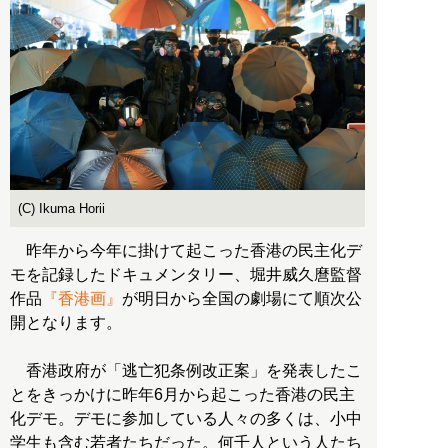
(C) Ikuma Horii
昨年から今年に掛けて起こった香港の民主化デ
モを記録したドキュメンタリー、堀井威久麿監督
作品
『香港画』
が明日から全国の劇場にて順次公
開となります。
香港政府が「逃亡犯条例改正案」を発表したこ
とをきっかけに昨年6月から起こった香港の民主
化デモ。デモに参加している人々の多くは、小中
学生も含む若者たちだった。何千人という人たち