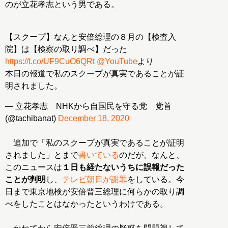
のが立花孝志という男である。
【スクープ】なんと安倍総理の８月の【検査入
院】は【検察の取り調べ】だった
https://t.co/UF9CuO6QRt
@YouTube
より
本日の報道で私のスクープが真実であることが証
明されました。
— 立花孝志 NHKから自国民を守る党 党首
(@tachibanat)
December 18, 2020
追加で「私のスクープが真実であることが証明
されました」とまで
書いている
のだが、なんと、
このニュースは
１日も経たないうちに誤報だった
ことが判明
し、
テレビ朝日が謝罪
をしている。今
日まで東京地検が安倍晋三総理に何らかの取り調
べをしたことはなかったというわけである。