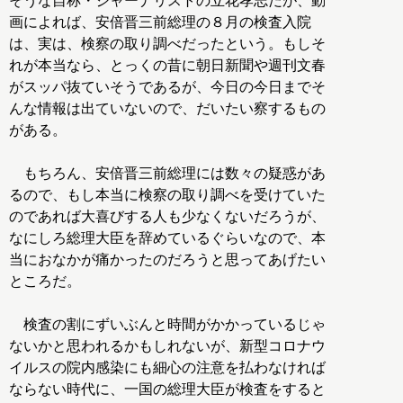
そうな自称・ジャーナリストの立花孝志だが、動
画によれば、安倍晋三前総理の８月の検査入院
は、実は、検察の取り調べだったという。もしそ
れが本当なら、とっくの昔に朝日新聞や週刊文春
がスッパ抜ていそうであるが、今日の今日までそ
んな情報は出ていないので、だいたい察するもの
がある。
もちろん、安倍晋三前総理には数々の疑惑があ
るので、もし本当に検察の取り調べを受けていた
のであれば大喜びする人も少なくないだろうが、
なにしろ総理大臣を辞めているぐらいなので、本
当におなかが痛かったのだろうと思ってあげたい
ところだ。
検査の割にずいぶんと時間がかかっているじゃ
ないかと思われるかもしれないが、新型コロナウ
イルスの院内感染にも細心の注意を払わなければ
ならない時代に、一国の総理大臣が検査をすると