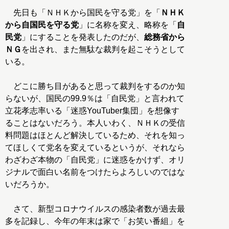
先日も「ＮＨＫから国民を守る党」を「
ＮＨＫ
から自国民を守る党
」に名称を変え、略称を「
自
民党
」にすることを発表したのだが、
総務省から
ＮＧ
を出され、また無駄な裁判を起こそうとして
いる。
どこに勝ち目があると思って裁判をするのか知
らないが、国民の99.9％は「自民党」と言われて
立花孝志率いる「迷惑YouTuber集団」を想像す
ることはないだろう。本人いわく、ＮＨＫの受信
料問題はほとんど解決しているため、それを知っ
てほしくて党名を変えているというが、それなら
わざわざ本物の「自民党」に迷惑をかけず、オリ
ジナルで面白い名前をつけたらよろしいのではな
いだろうか。
さて、新型コロナウイルスの感染者数が過去最
多を記録し、今年の年末は家で「お笑い番組」を