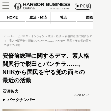
▶PC版
HOME
政治・経済
社会
国際
ハーバー・ビジネス・オンライン
政治・経済
安倍前総理に関するデ
マ、素人格闘興行で脱臼とパンチラ……。NHKから国民を守る党の面々
の最近の活動
安倍前総理に関するデマ、素人格
闘興行で脱臼とパンチラ……。
NHKから国民を守る党の面々の
最近の活動
石渡智大
2020.12.22
バックナンバー