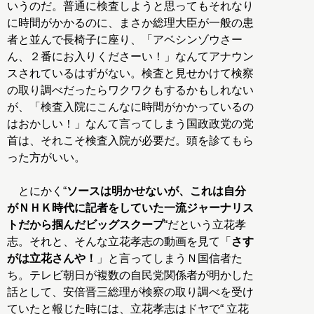
いうのだ。普通に検査しようと思ってもそれなり
に時間がかかるのに、まさか総理大臣が一般の患
者と並んで長椅子に座り、「アベシンゾウさー
ん、２番にお入りくださーい！」なんてアナウン
スされているはずがない。検査と見せかけて検察
の取り調べだったらワクワクもするかもしれない
が、「検査入院にこんなに時間がかかっているの
はおかしい！」なんて言ってしまう国政政党の党
首は、それこそ検査入院が必要だ。頭を診てもら
った方がいい。
とにかく“
ソースは明かせないが、これは自分
がＮＨＫ時代に記者をしていた一流ジャーナリス
トだから掴んだビッグスクープ
“だという立花孝
志。それと、そんな立花孝志の動画を見て「
さす
がは立花さんや！
」と言ってしまうＮ国信者た
ち。テレビ朝日が複数の自民党関係者が明かした
話として、安倍晋三総理が検察の取り調べを受け
ていたと報じた時には、立花孝志はドヤで“ 立花