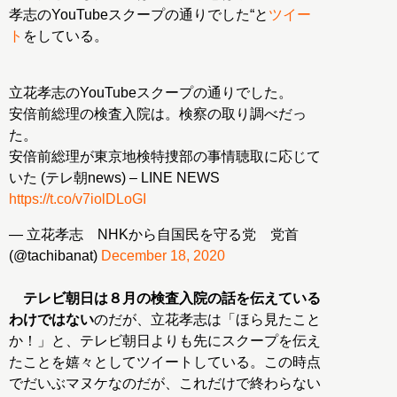
孝志のYouTubeスクープの通りでした“と
ツイー
ト
をしている。
立花孝志のYouTubeスクープの通りでした。
安倍前総理の検査入院は。検察の取り調べだっ
た。
安倍前総理が東京地検特捜部の事情聴取に応じて
いた (テレ朝news) – LINE NEWS
https://t.co/v7iolDLoGI
— 立花孝志 NHKから自国民を守る党 党首
(@tachibanat)
December 18, 2020
テレビ朝日は８月の検査入院の話を伝えている
わけではない
のだが、立花孝志は「ほら見たこと
か！」と、テレビ朝日よりも先にスクープを伝え
たことを嬉々としてツイートしている。この時点
でだいぶマヌケなのだが、これだけで終わらない