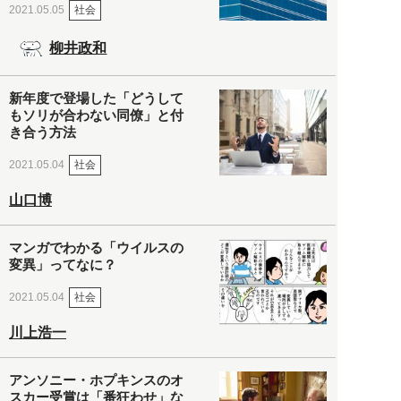
社会
2021.05.05
柳井政和
新年度で登場した「どうして
もソリが合わない同僚」と付
き合う方法
社会
2021.05.04
山口博
マンガでわかる「ウイルスの
変異」ってなに？
社会
2021.05.04
川上浩一
アンソニー・ホプキンスのオ
スカー受賞は「番狂わせ」な