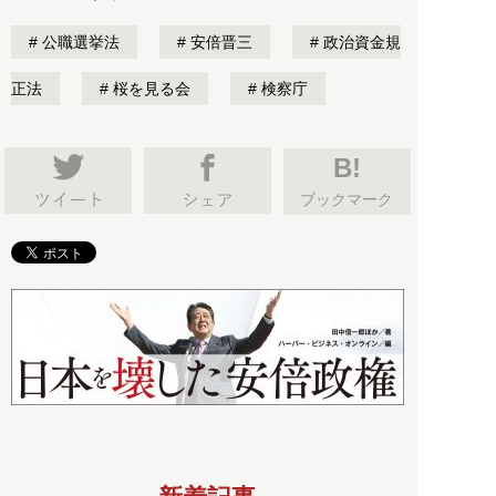
公職選挙法
安倍晋三
政治資金規
正法
桜を見る会
検察庁
B!
ブックマーク