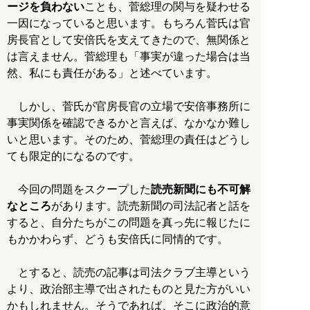
ージを負わない
ことも、菅総理の関与を疑わせる
一因になっていると思います。もちろん菅氏は官
房長官として安倍氏を支えてきたので、無関係と
は言えません。菅総理も「事実が違った場合は当
然、私にも責任がある」と述べています。
しかし、菅氏が官房長官の立場で安倍事務所に
事実関係を確認できるかと言えば、なかなか難し
いと思います。そのため、菅総理の責任はどうし
ても限定的になるのです。
今回の問題をスクープした
読売新聞にも不可解
なところ
があります。読売新聞の司法記者と話を
すると、自分たちがこの問題を真っ先に報じたに
もかかわらず、どうも安倍氏に同情的です。
とすると、読売の記事は司法クラブ主導という
より、政治部主導で出されたものと見た方がいい
かもしれません。そうであれば、そこに政治的意