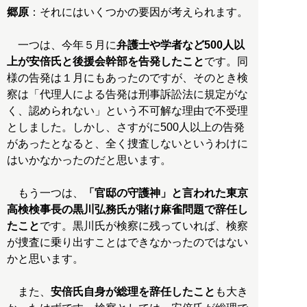
郷原
：それにはいくつかの要因が考えられます。
一つは、今年５月に
弁護士や学者など500人以
上が安倍氏と後援会幹部を告発したこと
です。同
様の告発は１月にもあったのですが、そのとき検
察は「代理人による告発は刑事訴訟法に規定がな
く、認められない」という不可解な理由で不受理
としました。しかし、さすがに500人以上の告発
があったとなると、全く捜査しないというわけに
はいかなかったのだと思います。
もう一つは、
「官邸の守護神」と言われた東京
高検検事長の黒川弘務氏が賭け麻雀問題で辞任し
たこと
です。黒川氏が検察に残っていれば、検察
が捜査に乗り出すことはできなかったのではない
かと思います。
また、
安倍氏自身が総理を辞任したこと
も大き