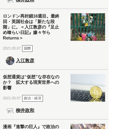
ロンドン再封鎖16週目。最終
回・英国社会は「新たな段
階」に。＜入江敦彦の『足止
め喰らい日記』嫌々乍ら
Returns＞
国際
2021.05.07
入江敦彦
仮想通貨は“仮想”な存在なの
か？ 拡大する現実世界への
影響
政治・経済
2021.05.07
柳井政和
漫画『進撃の巨人』で政治の