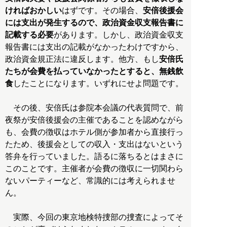
ければおかしい
はずです。その場合、
安倍後援会
には支出が発生するので、政治資金収支報告書に
記載する必要
があります。しかし、政治資金収支
報告書には支出の記載がなかったわけですから、
政治資金規正法に違反します。他方、もし
安倍氏
たちが会費を払っていなかったとすると、無銭飲
食
したことになります。いずれにせよ問題です。
その後、安倍氏は参院本会議の代表質問で、前
夜祭が安倍後援会の主催であることを認めながら
も、会費の徴収はホテル側が参加者から直接行っ
たため、後援会としての収入・支出はないという
答弁を行っていました。語るに落ちるとはまさに
このことです。主催者が会費の徴収に一切関わら
ないパーティーなど、常識的には考えられませ
ん。
実際、今回の東京地検特捜部の捜査によってそ