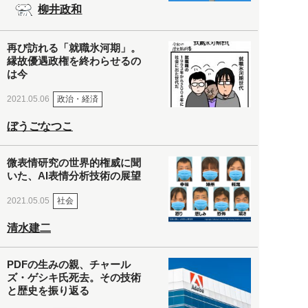
柳井政和
再び訪れる「就職氷河期」。
縁故優遇政権を終わらせるの
は今
政治・経済
2021.05.06
ぼうごなつこ
微表情研究の世界的権威に聞
いた、AI表情分析技術の展望
社会
2021.05.05
清水建二
PDFの生みの親、チャール
ズ・ゲシキ氏死去。その技術
と歴史を振り返る