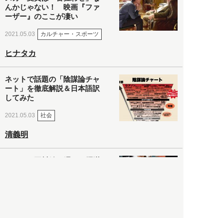
んかじゃない！ 映画『ファ
ーザー』のここが凄い
カルチャー・スポーツ
2021.05.03
ヒナタカ
ネットで話題の「陰謀論チャ
ート」を徹底解説＆日本語訳
してみた
社会
2021.05.03
清義明
ロンドン再封鎖15週目。肥満
やペットに現れ出したニュー
ノーマル社会の歪み＜入江敦
彦の『足止め喰らい日記』
嫌々乍らReturns＞
社会
2021.05.02