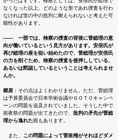
かったはずです。検察としては、安倍氏が総理で
なくなった以上、どのような形であれ捜査を行わ
なければ世の中の批判に耐えられないと考えた可
能性があります。
―― 一部では、検察の捜査の背後に菅総理の意
向が働いているという見方があります。安倍氏が
再び総理の座を狙い始めたので、菅総理が安倍氏
の力を削ぐため、検察の捜査を後押ししている、
あるいは黙認しているということは考えられませ
んか。
郷原
：その点はよくわかりません。ただ、菅総理
は予算委員会で日本学術会議やＧＯＴＯキャンペ
ーンの問題を追及されていました。そうした中で
前夜祭の問題が出てきたので、
批判の矛先が菅総
理から逸れた
面もあります。
また、
この問題によって菅政権がそれほどダメ