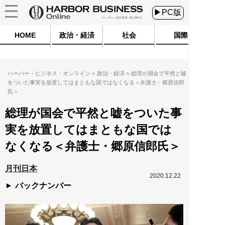
▶PC版
HOME
政治・経済
社会
国際
ハーバー・ビジネス・オンライン
政治・経済
総理が国会で平然と嘘
をついた事実を放置してはまともな国ではなくなる＜弁護士・郷原信郎
氏＞
総理が国会で平然と嘘をついた事
実を放置してはまともな国では
なくなる＜弁護士・郷原信郎氏＞
月刊日本
2020.12.22
バックナンバー