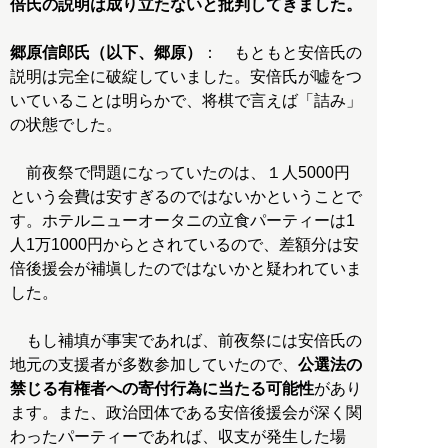
倍氏の説明は成り立たないと批判してきました。
郷原信郎氏（以下、郷原）
： もともと安倍氏の
説明は完全に破綻していました。安倍氏が嘘をつ
いていることは明らかで、将棋で言えば「詰み」
の状態でした。
前夜祭で問題になっていたのは、１人5000円
という会費は安すぎるのではないかということで
す。ホテルニューオータニの立食パーティーは1
人1万1000円からとされているので、差額分は安
倍後援会が補塡したのではないかと疑われていま
した。
もし補填が事実であれば、前夜祭には安倍氏の
地元の支援者が多数参加していたので、
公選法の
禁じる有権者への寄付行為に当たる可能性
があり
ます。また、政治団体である安倍後援会が深く関
わったパーティーであれば、収支が発生した場