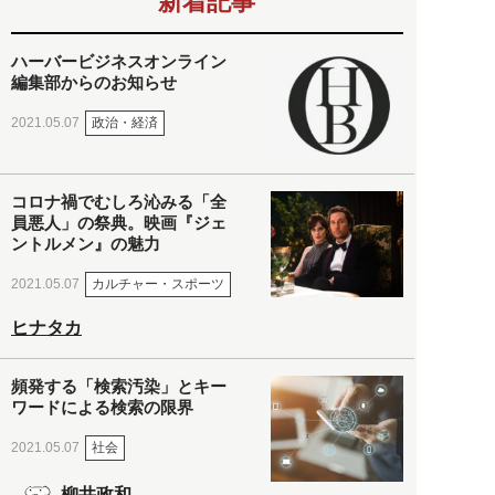
新着記事
ハーバービジネスオンライン
編集部からのお知らせ
政治・経済
2021.05.07
コロナ禍でむしろ沁みる「全
員悪人」の祭典。映画『ジェ
ントルメン』の魅力
カルチャー・スポーツ
2021.05.07
ヒナタカ
頻発する「検索汚染」とキー
ワードによる検索の限界
社会
2021.05.07
柳井政和