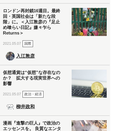
ロンドン再封鎖16週目。最終
回・英国社会は「新たな段
階」に。＜入江敦彦の『足止
め喰らい日記』嫌々乍ら
Returns＞
国際
2021.05.07
入江敦彦
仮想通貨は“仮想”な存在なの
か？ 拡大する現実世界への
影響
政治・経済
2021.05.07
柳井政和
漫画『進撃の巨人』で政治の
エッセンスを。 良質なエンタ