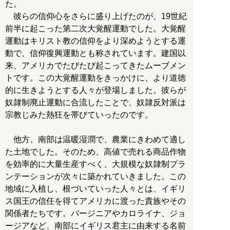
た。
彼らの信仰心をさらに盛り上げたのが、19世紀
前半に起こった第二次大覚醒運動でした。大覚醒
運動はキリスト教の信仰をより深めようとする運
動で、信仰復興運動とも称されています。建国以
来、アメリカでたびたび起こってきたムーブメン
トです。この大覚醒運動をきっかけに、より道徳
的に生きようとする人々が登場しました。彼らが
奴隷制廃止運動に合流したことで、奴隷反対派は
宗教じみた熱狂を帯びていったのです。
他方、南部は温暖湿潤で、農業にきわめて適し
た土地でした。そのため、高値で売れる商品作物
を効率的に大量生産すべく、大規模な奴隷制プラ
ンテーションが次々に築かれていきました。この
地域に入植し、根づいていった人々とは、イギリ
ス国王の信任を得てアメリカに渡った貴族やその
関係者たちです。バージニアやカロライナ、ジョ
ージアなど、南部にイギリス君主に由来する名前