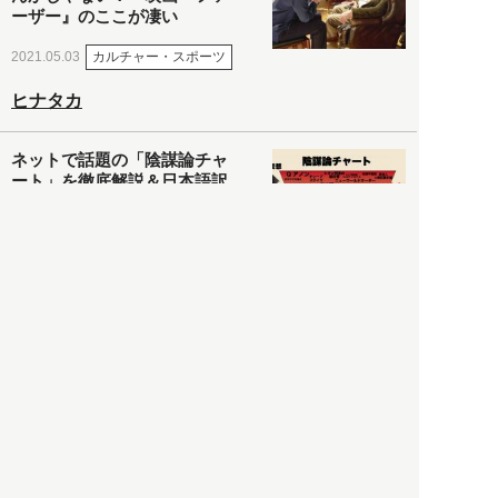
ーザー』のここが凄い
カルチャー・スポーツ
2021.05.03
ヒナタカ
ネットで話題の「陰謀論チャ
ート」を徹底解説＆日本語訳
してみた
社会
2021.05.03
清義明
ロンドン再封鎖15週目。肥満
やペットに現れ出したニュー
ノーマル社会の歪み＜入江敦
彦の『足止め喰らい日記』
嫌々乍らReturns＞
社会
2021.05.02