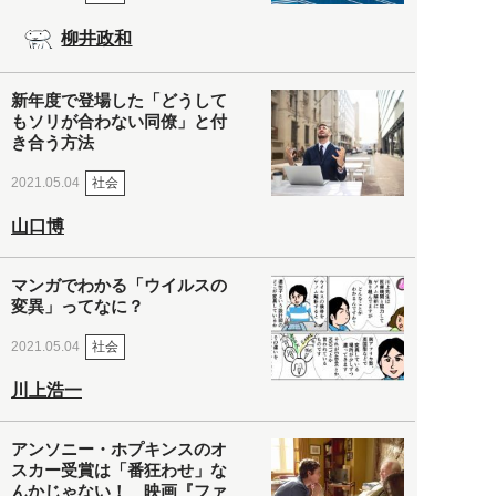
柳井政和
新年度で登場した「どうして
もソリが合わない同僚」と付
き合う方法
社会
2021.05.04
山口博
マンガでわかる「ウイルスの
変異」ってなに？
社会
2021.05.04
川上浩一
アンソニー・ホプキンスのオ
スカー受賞は「番狂わせ」な
んかじゃない！ 映画『ファ