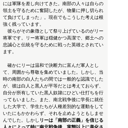
には軍隊を差し向けてきた。南部の人々は自らの
領土を守るために奮闘したが、物量に押し切られ
て負けてしまった」。現在でもこうした考えは根
強く残っています。
彼らがその象徴として祭り上げているのがリー
将軍です。リー将軍は穏健かつ高潔で、郷土への
忠誠心と伝統を守るために戦った英雄とされてい
ます。
確かにリーは温和で決断力に富んだ軍人とし
て、周囲から尊敬を集めていました。しかし、当
時の南部の白人たちの間では一般的な認識でした
が、彼は白人と黒人が平等だとは考えておらず、
自分が所有していた黒人奴隷にひどい仕打ちを行
ってもいました。また、南北戦争後に学長に就任
した大学で、学生たちが人種差別的な運動をして
いたにもかかわらず、それを止めようともしませ
んでした。しかし
リーは「南部の正義」を信じる
人々によって特に南北戦争後、実態以上に美化さ