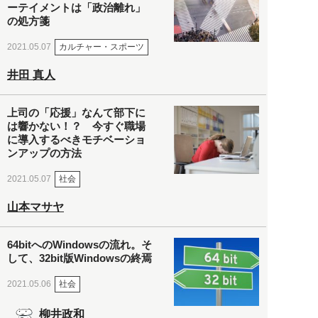
ーテイメントは「政治離れ」
の処方箋
カルチャー・スポーツ
2021.05.07
井田 真人
上司の「応援」なんて部下に
は響かない！？ 今すぐ職場
に導入するべきモチベーショ
ンアップの方法
社会
2021.05.07
山本マサヤ
64bitへのWindowsの流れ。そ
して、32bit版Windowsの終焉
社会
2021.05.06
柳井政和