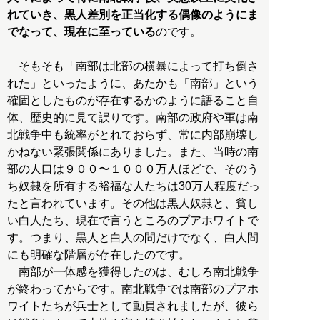
れていき、黒人差別を正当化する偶像のようにま
でなって、現在に至っている
のです。
そもそも「南部は北部の横暴によって打ち倒さ
れた」といったように、あたかも「南部」という
確固としたものが存在するかのように語ること自
体、歴史的に見て誤りです。南部の政府や軍は南
北戦争中も統率がとれておらず、常に内部崩壊し
かねない緊張関係にありました。また、当時の南
部の人口は９００〜１０００万人ほどで、そのう
ち奴隷を所有する裕福な人たちは30万人程度だっ
たと言われています。その他は黒人奴隷と、貧し
い白人たち、現在で言うところのプアホワイトで
す。つまり、黒人と白人の間だけでなく、白人間
にも明確な階層が存在したのです。
南部が一体感を獲得したのは、むしろ南北戦争
が終わってからです。南北戦争では南部のプアホ
ワイトたちが兵士として動員されましたが、彼ら