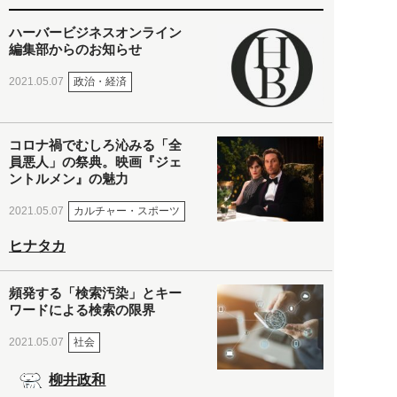
ハーバービジネスオンライン
編集部からのお知らせ
政治・経済
2021.05.07
コロナ禍でむしろ沁みる「全
員悪人」の祭典。映画『ジェ
ントルメン』の魅力
カルチャー・スポーツ
2021.05.07
ヒナタカ
頻発する「検索汚染」とキー
ワードによる検索の限界
社会
2021.05.07
柳井政和