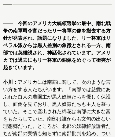
―― 今回のアメリカ大統領選挙の最中、南北戦
争の南軍司令官だったリー将軍の像を撤去する方
針が発表され、話題になりました。リー将軍はリ
ベラル派からは黒人差別の象徴とされる一方、南
部では英雄視され、神話化されています。アメリ
カでは過去にもリー将軍の銅像をめぐって衝突が
起きています。
小川：
アメリカには南部に関して、次のような言
い方をする人たちがいます。「南部では慈愛にあ
ふれた白人の農園主が黒人奴隷たちを優しく保護
し、面倒を見ており、黒人奴隷たちも主人を慕っ
ていた。そこで産出された綿花は南部に大きな富
をもたらしていた。南部は誰からも文句の出ない
理想郷だった。ところが、北部の奴隷解放論者た
ちが南部の実情も知らずに南部批判を始め、つい