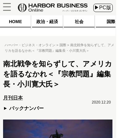
▶PC版
HOME
政治・経済
社会
国際
ハーバー・ビジネス・オンライン
国際
南北戦争を知らずして、アメ
リカを語るなかれ＜『宗教問題』編集長・小川寛大氏＞
南北戦争を知らずして、アメリカ
を語るなかれ＜『宗教問題』編集
長・小川寛大氏＞
月刊日本
2020.12.20
バックナンバー