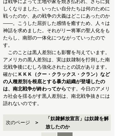
は戦争によって土地や家を焼き払われ、さらに貧
しくなりました。いったい自分たちは何のために
戦ったのか、あの戦争の大義はどこにあったのか
――。こうした屈折した感情を癒すため、人々は
神話を求めました。それがリー将軍の聖人化をも
たらし、南部の一体化につながっていったので
す。
このことは黒人差別にも影響を与えています。
アメリカの黒人差別は、実は奴隷制を打倒した南
北戦争後にむしろ強化されたとの説があります。
確かに
ＫＫＫ（クー・クラックス・クラン）など
の人種差別を根底とする暴力組織が登場したの
は、南北戦争が終わってから
です。今日のアメリ
カ社会を揺るがす黒人差別は、南北戦争抜きには
語れないのです。
「奴隷解放宣言」は奴隷を解
次のページ
放したのか