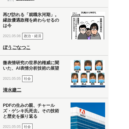
再び訪れる「就職氷河期」。
縁故優遇政権を終わらせるの
は今
政治・経済
2021.05.06
ぼうごなつこ
微表情研究の世界的権威に聞
いた、AI表情分析技術の展望
社会
2021.05.05
清水建二
PDFの生みの親、チャール
ズ・ゲシキ氏死去。その技術
と歴史を振り返る
社会
2021.05.05