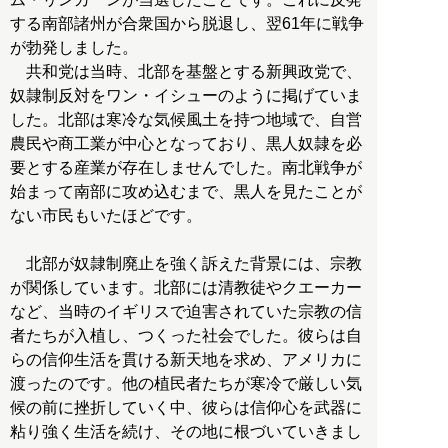
する南部諸州が合衆国から脱退し、翌61年に戦争
が勃発しました。
共和党は当時、北部を基盤とする新興政党で、
奴隷制反対をワン・イシューのように掲げていま
した。北部は寒冷な気候風土を持つ地域で、自営
農民や商工業が中心となっており、黒人奴隷を必
要とする産業が存在しませんでした。南北戦争が
始まって南部に攻め込むまで、黒人を見たことが
ない市民もいたほどです。
北部が奴隷制廃止を強く訴えた背景には、宗教
が関係しています。北部には清教徒やクエーカー
など、当時のイギリスで迫害されていた宗教の信
者たちが入植し、つくった社会でした。彼らは自
らの信仰生活を貫ける新天地を求め、アメリカに
渡ったのです。他の植民者たちが寒冷で厳しい気
候の前に挫折していく中、彼らは信仰心を武器に
粘り強く生活を続け、その地に根づいていきまし