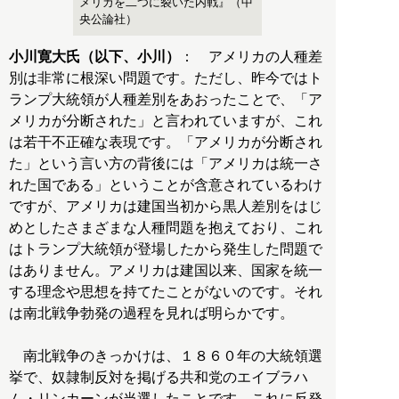
メリカを二つに裂いた内戦』（中
央公論社）
小川寛大氏（以下、小川）
： アメリカの人種差
別は非常に根深い問題です。ただし、昨今ではト
ランプ大統領が人種差別をあおったことで、「ア
メリカが分断された」と言われていますが、これ
は若干不正確な表現です。「アメリカが分断され
た」という言い方の背後には「アメリカは統一さ
れた国である」ということが含意されているわけ
ですが、アメリカは建国当初から黒人差別をはじ
めとしたさまざまな人種問題を抱えており、これ
はトランプ大統領が登場したから発生した問題で
はありません。アメリカは建国以来、国家を統一
する理念や思想を持てたことがないのです。それ
は南北戦争勃発の過程を見れば明らかです。
南北戦争のきっかけは、１８６０年の大統領選
挙で、奴隷制反対を掲げる共和党のエイブラハ
ム・リンカーンが当選したことです。これに反発