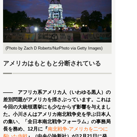
(Photo by Zach D Roberts/NurPhoto via Getty Images)
アメリカはもともと分断されている
―― アフリカ系アメリカ人（いわゆる黒人）の
差別問題がアメリカを揺さぶっています。これは
今回の大統領選挙にも少なからず影響を与えまし
た。小川さんはアメリカ南北戦争史を学ぶ日本人
の集い、「全日本南北戦争フォーラム」の事務局
長を務め、12月に『
南北戦争-アメリカを二つに
裂いた内戦
』（中央公論新社）が12月21日に発