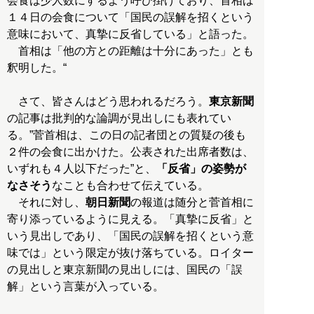
会食は少人数にするよう呼び掛けており、首相は
１４日の会食について「国民の誤解を招くという
意味において、真摯に反省している」と語った。
首相は「他の方との距離は十分にあった」とも
釈明した。“
さて、皆さんはどう思われるだろう。
東京新聞
の記事は批判的な論調が見出しにも表れてい
る。”菅首相は、この日の記者団との質疑の後も
２件の会食に出かけた。公表された出席者数は、
いずれも４人以下だった”と、
「反省」の姿勢が
なさそう
なことも合わせて伝えている。
それに対し、
朝日新聞
の報道は随分と菅首相に
寄り添っているように見える。「真摯に反省」と
いう見出しであり、「国民の誤解を招くという意
味では」という限定が抜け落ちている。ロイター
の見出しと東京新聞の見出しには、国民の「誤
解」という言葉が入っている。