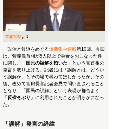
首相官邸
より
政治と報道をめぐる
短期集中連載
第10回。今回
は、菅義偉首相が5人以上で会食をおこなった件
に関し、「
国民の誤解を招いた
」という菅首相の
発言を取り上げる。記者には「誤解とは、どうい
う誤解か」とその場で尋ねてほしかったが、その
後、改めて官房長官記者会見で問い直されること
となり、「国民の誤解」という表現が都合よく
「
反省そぶり
」に利用されたことが明らかになっ
た。
「誤解」発言の経緯