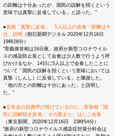
の距離は十分あったが、国民の誤解を招くという
意味では真摯に反省している」と語った。”
●
首相「真摯に反省」 5人以上の会食「距離は十
分」説明
（朝日新聞デジタル 2020年12月16日
19時28分）
“菅義偉首相は16日夜、政府が新型コロナウイル
スの感染防止策として会食は少人数で行うよう呼
びかけるなか、14日に5人以上で会食したことに
ついて「国民の誤解を招くという意味においては
真摯（しんし）に反省している」と陳謝した。
「他の方との距離は十分にあった」と説明し
た。”
●
忘年会の自粛呼び掛けているのに…菅首相「国
民に誤解招き反省」 その夜また、はしご会食
（東京新聞、2020年12月16日 23時54分）
“政府の新型コロナウイルス感染症対策分科会は