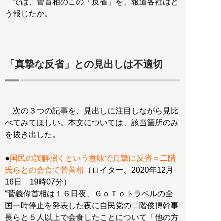
では、菅首相のこの「反省」を、報道各社はど
う報じたか。
「真摯な反省」との見出しは不適切
次の３つの記事を、見出しに注目しながら見比
べてみてほしい。本文については、該当箇所のみ
を抜き出した。
●
国民の誤解招くという意味で真摯に反省＝二階
氏らとの会食で菅首相
（ロイター、2020年12月
16日 19時07分）
“菅義偉首相は１６日夜、ＧｏＴｏトラベルの全
国一時停止を発表した夜に自民党の二階俊博幹事
長らと５人以上で会食したことについて「他の方