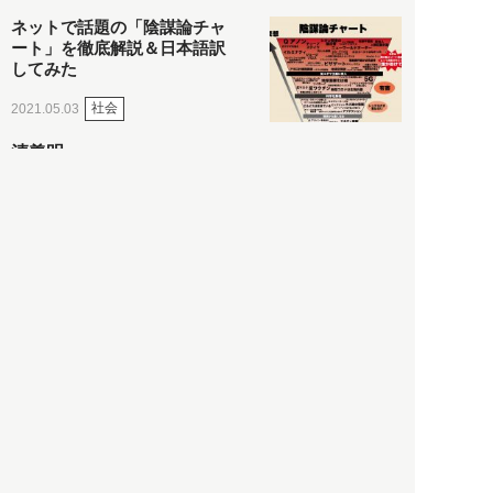
ネットで話題の「陰謀論チャ
ート」を徹底解説＆日本語訳
してみた
社会
2021.05.03
清義明
ロンドン再封鎖15週目。肥満
やペットに現れ出したニュー
ノーマル社会の歪み＜入江敦
彦の『足止め喰らい日記』
嫌々乍らReturns＞
社会
2021.05.02
入江敦彦
「ケーキの出前」に「高級ブ
ランドのサブスク」も――コ
ロナ禍のなか「進化」する百