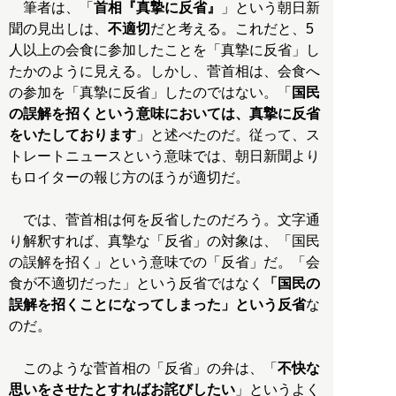
筆者は、「
首相『真摯に反省』
」という朝日新
聞の見出しは、
不適切
だと考える。これだと、5
人以上の会食に参加したことを「真摯に反省」し
たかのように見える。しかし、菅首相は、会食へ
の参加を「真摯に反省」したのではない。「
国民
の誤解を招くという意味においては、真摯に反省
をいたしております
」と述べたのだ。従って、ス
トレートニュースという意味では、朝日新聞より
もロイターの報じ方のほうが適切だ。
では、菅首相は何を反省したのだろう。文字通
り解釈すれば、真摯な「反省」の対象は、「国民
の誤解を招く」という意味での「反省」だ。「会
食が不適切だった」という反省ではなく
「国民の
誤解を招くことになってしまった」という反省
な
のだ。
このような菅首相の「反省」の弁は、「
不快な
思いをさせたとすればお詫びしたい
」というよく