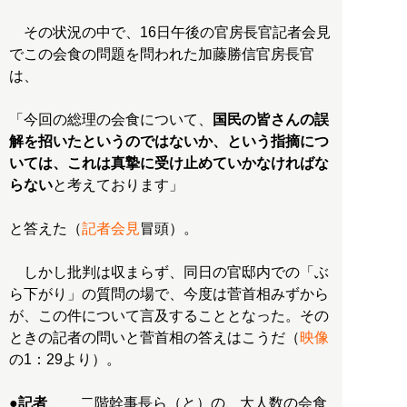
その状況の中で、16日午後の官房長官記者会見
でこの会食の問題を問われた加藤勝信官房長官
は、
「今回の総理の会食について、
国民の皆さんの誤
解を招いたというのではないか、という指摘につ
いては、これは真摯に受け止めていかなければな
らない
と考えております」
と答えた（
記者会見
冒頭）。
しかし批判は収まらず、同日の官邸内での「ぶ
ら下がり」の質問の場で、今度は菅首相みずから
が、この件について言及することとなった。その
ときの記者の問いと菅首相の答えはこうだ（
映像
の1：29より）。
●記者
二階幹事長ら（と）の、大人数の会食