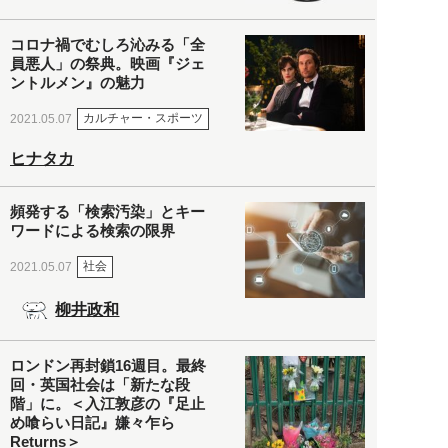
コロナ禍でむしろ沁みる「全
員悪人」の祭典。映画『ジェ
ントルメン』の魅力
カルチャー・スポーツ
2021.05.07
ヒナタカ
頻発する「検索汚染」とキー
ワードによる検索の限界
社会
2021.05.07
柳井政和
ロンドン再封鎖16週目。最終
回・英国社会は「新たな段
階」に。＜入江敦彦の『足止
め喰らい日記』嫌々乍ら
Returns＞