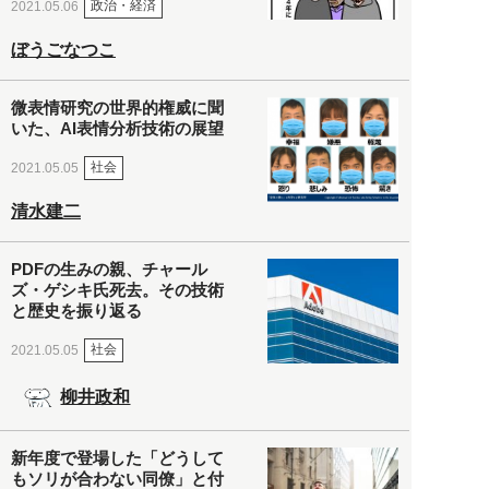
政治・経済
2021.05.06
ぼうごなつこ
微表情研究の世界的権威に聞
いた、AI表情分析技術の展望
社会
2021.05.05
清水建二
PDFの生みの親、チャール
ズ・ゲシキ氏死去。その技術
と歴史を振り返る
社会
2021.05.05
柳井政和
新年度で登場した「どうして
もソリが合わない同僚」と付