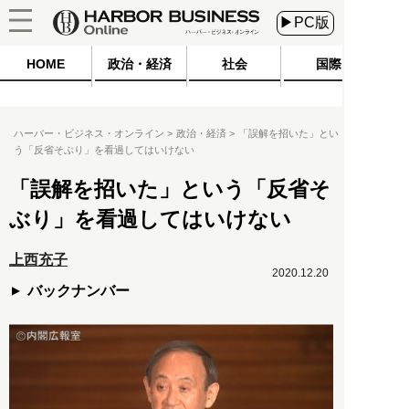
▶PC版
HOME
政治・経済
社会
国際
ハーバー・ビジネス・オンライン
政治・経済
「誤解を招いた」とい
う「反省そぶり」を看過してはいけない
「誤解を招いた」という「反省そ
ぶり」を看過してはいけない
上西充子
2020.12.20
バックナンバー