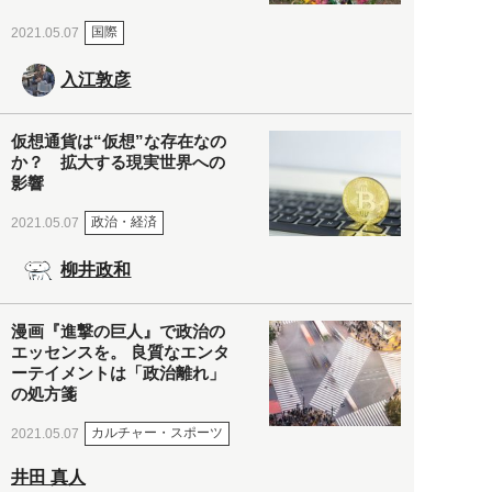
国際
2021.05.07
入江敦彦
仮想通貨は“仮想”な存在なの
か？ 拡大する現実世界への
影響
政治・経済
2021.05.07
柳井政和
漫画『進撃の巨人』で政治の
エッセンスを。 良質なエンタ
ーテイメントは「政治離れ」
の処方箋
カルチャー・スポーツ
2021.05.07
井田 真人