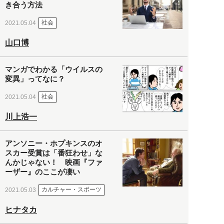
き合う方法
社会
2021.05.04
山口博
マンガでわかる「ウイルスの
変異」ってなに？
社会
2021.05.04
川上浩一
アンソニー・ホプキンスのオ
スカー受賞は「番狂わせ」な
んかじゃない！ 映画『ファ
ーザー』のここが凄い
カルチャー・スポーツ
2021.05.03
ヒナタカ