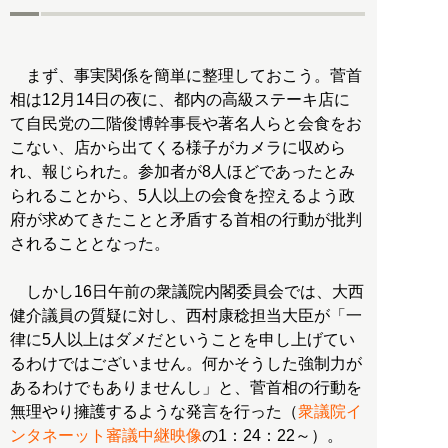
まず、事実関係を簡単に整理しておこう。菅首
相は12月14日の夜に、都内の高級ステーキ店に
て自民党の二階俊博幹事長や著名人らと会食をお
こない、店から出てくる様子がカメラに収めら
れ、報じられた。参加者が8人ほどであったとみ
られることから、5人以上の会食を控えるよう政
府が求めてきたことと矛盾する首相の行動が批判
されることとなった。
しかし16日午前の衆議院内閣委員会では、大西
健介議員の質疑に対し、西村康稔担当大臣が「一
律に5人以上はダメだということを申し上げてい
るわけではございません。何かそうした強制力が
あるわけでもありませんし」と、菅首相の行動を
無理やり擁護するような発言を行った（
衆議院イ
ンタネーット審議中継映像
の1：24：22～）。