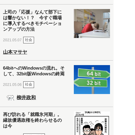
上司の「応援」なんて部下に
は響かない！？ 今すぐ職場
に導入するべきモチベーショ
ンアップの方法
社会
2021.05.07
山本マサヤ
64bitへのWindowsの流れ。そ
して、32bit版Windowsの終焉
社会
2021.05.06
柳井政和
再び訪れる「就職氷河期」。
縁故優遇政権を終わらせるの
は今