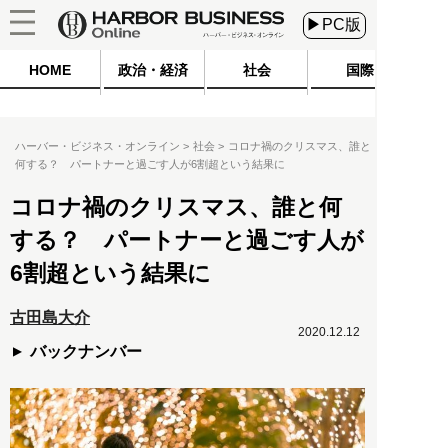
▶PC版
HOME
政治・経済
社会
国際
ハーバー・ビジネス・オンライン
社会
コロナ禍のクリスマス、誰と
何する？ パートナーと過ごす人が6割超という結果に
コロナ禍のクリスマス、誰と何
する？ パートナーと過ごす人が
6割超という結果に
古田島大介
2020.12.12
バックナンバー