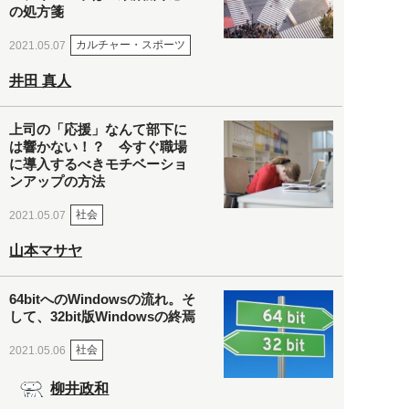
の処方箋
カルチャー・スポーツ
2021.05.07
井田 真人
上司の「応援」なんて部下に
は響かない！？ 今すぐ職場
に導入するべきモチベーショ
ンアップの方法
社会
2021.05.07
山本マサヤ
64bitへのWindowsの流れ。そ
して、32bit版Windowsの終焉
社会
2021.05.06
柳井政和