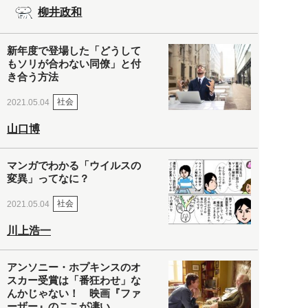
柳井政和
新年度で登場した「どうして
もソリが合わない同僚」と付
き合う方法
社会
2021.05.04
山口博
マンガでわかる「ウイルスの
変異」ってなに？
社会
2021.05.04
川上浩一
アンソニー・ホプキンスのオ
スカー受賞は「番狂わせ」な
んかじゃない！ 映画『ファ
ーザー』のここが凄い