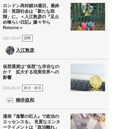
ロンドン再封鎖16週目。最終
回・英国社会は「新たな段
階」に。＜入江敦彦の『足止
め喰らい日記』嫌々乍ら
Returns＞
国際
2021.05.07
入江敦彦
仮想通貨は“仮想”な存在なの
か？ 拡大する現実世界への
影響
政治・経済
2021.05.07
柳井政和
漫画『進撃の巨人』で政治の
エッセンスを。 良質なエンタ
ーテイメントは「政治離れ」