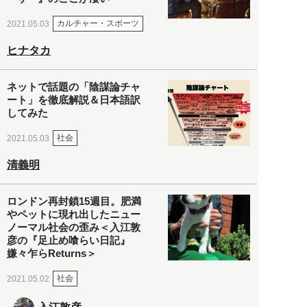
カルチャー・スポーツ
2021.05.03
ヒナタカ
ネットで話題の「陰謀論チャ
ート」を徹底解説＆日本語訳
してみた
社会
2021.05.03
清義明
ロンドン再封鎖15週目。肥満
やペットに現れ出したニュー
ノーマル社会の歪み＜入江敦
彦の『足止め喰らい日記』
嫌々乍らReturns＞
社会
2021.05.02