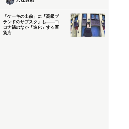
入江敦彦
「ケーキの出前」に「高級ブ
ランドのサブスク」も――コ
ロナ禍のなか「進化」する百
貨店
政治・経済
2021.05.02
都市商業研究所
「高度外国人材」という言葉
に潜む欺瞞と、日本が搾取し
依存する圧倒的多数の外国人
労働者の実像とは？
社会
2021.05.01
月刊日本