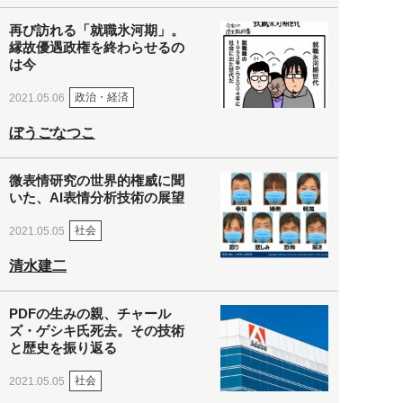
再び訪れる「就職氷河期」。
縁故優遇政権を終わらせるの
は今
政治・経済
2021.05.06
ぼうごなつこ
微表情研究の世界的権威に聞
いた、AI表情分析技術の展望
社会
2021.05.05
清水建二
PDFの生みの親、チャール
ズ・ゲシキ氏死去。その技術
と歴史を振り返る
社会
2021.05.05