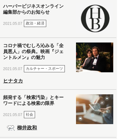
ハーバービジネスオンライン
編集部からのお知らせ
政治・経済
2021.05.07
コロナ禍でむしろ沁みる「全
員悪人」の祭典。映画『ジェ
ントルメン』の魅力
カルチャー・スポーツ
2021.05.07
ヒナタカ
頻発する「検索汚染」とキー
ワードによる検索の限界
社会
2021.05.07
柳井政和