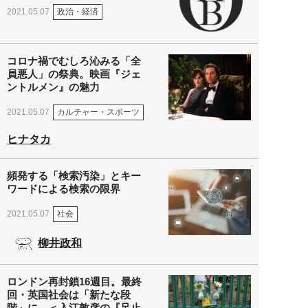
政治・経済
2021.05.07
コロナ禍でむしろ沁みる「全
員悪人」の祭典。映画『ジェ
ントルメン』の魅力
カルチャー・スポーツ
2021.05.07
ヒナタカ
頻発する「検索汚染」とキー
ワードによる検索の限界
社会
2021.05.07
柳井政和
ロンドン再封鎖16週目。最終
回・英国社会は「新たな段
階」に。＜入江敦彦の『足止