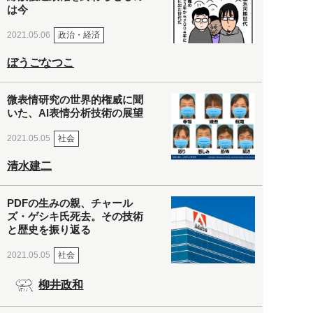
は今
政治・経済
2021.05.06
ぼうごなつこ
微表情研究の世界的権威に聞
いた、AI表情分析技術の展望
社会
2021.05.05
清水建二
PDFの生みの親、チャール
ズ・ゲシキ氏死去。その技術
と歴史を振り返る
社会
2021.05.05
柳井政和