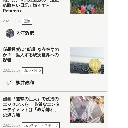
め喰らい日記』嫌々乍ら
Returns＞
国際
2021.05.07
入江敦彦
仮想通貨は“仮想”な存在なの
か？ 拡大する現実世界への
影響
政治・経済
2021.05.07
柳井政和
漫画『進撃の巨人』で政治の
エッセンスを。 良質なエンタ
ーテイメントは「政治離れ」
の処方箋
カルチャー・スポーツ
2021.05.07