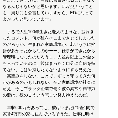
もこれでさすがに、今後は告白されることもなく
なるんじゃないかと思います。EDだということ
も、周りにも公言していますから。EDになって
よかったと思っています」
まるで人生100年生きた老人のような、疲れき
ったコメント。何が彼をそこまでさせてしまった
のだろうか。生まれた家庭環境か、若いうちに挫
折が多かったからなのかーー。仕事ができたから
管理職になったのだろうし、人並み以上にお金を
もらっているのに、彼はまったく自分に自信を持
てない、もはや持ちたくないようにすら見えた。
「高望みをしない」ことで、ずっと守ってきた何
かがあるのかもしれない。辛い家庭環境や社会に
耐え、今もブラック企業で働く彼の異常な精神力
の源は、彼のこういう悲しい努力ゆえなのだ。
年収600万円あっても、彼はいまだに5畳1間で
家賃4万円の家に住んでいるそうだ。仕事に明け