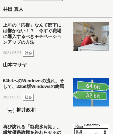
井田 真人
上司の「応援」なんて部下に
は響かない！？ 今すぐ職場
に導入するべきモチベーショ
ンアップの方法
社会
2021.05.07
山本マサヤ
64bitへのWindowsの流れ。そ
して、32bit版Windowsの終焉
社会
2021.05.06
柳井政和
再び訪れる「就職氷河期」。
縁故優遇政権を終わらせるの