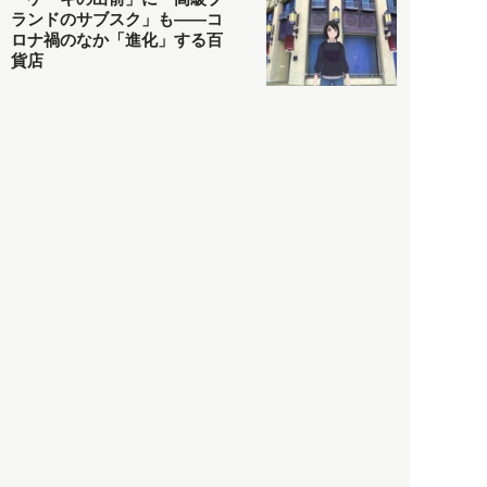
ランドのサブスク」も――コ
ロナ禍のなか「進化」する百
貨店
政治・経済
2021.05.02
都市商業研究所
「高度外国人材」という言葉
に潜む欺瞞と、日本が搾取し
依存する圧倒的多数の外国人
労働者の実像とは？
社会
2021.05.01
月刊日本
以前の記事をもっと見る