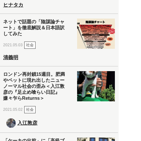
ヒナタカ
ネットで話題の「陰謀論チャ
ート」を徹底解説＆日本語訳
してみた
社会
2021.05.03
清義明
ロンドン再封鎖15週目。肥満
やペットに現れ出したニュー
ノーマル社会の歪み＜入江敦
彦の『足止め喰らい日記』
嫌々乍らReturns＞
社会
2021.05.02
入江敦彦
「ケーキの出前」に「高級ブ