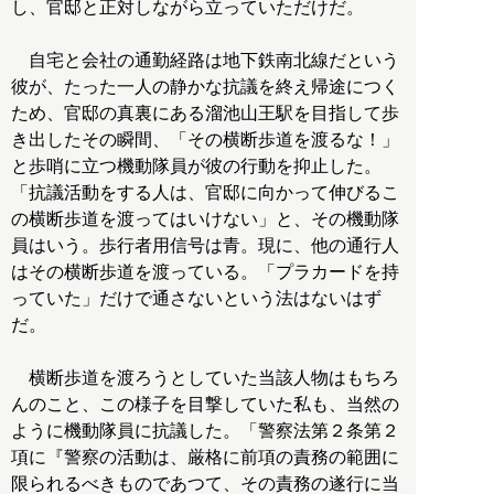
し、官邸と正対しながら立っていただけだ。
自宅と会社の通勤経路は地下鉄南北線だという
彼が、たった一人の静かな抗議を終え帰途につく
ため、官邸の真裏にある溜池山王駅を目指して歩
き出したその瞬間、「その横断歩道を渡るな！」
と歩哨に立つ機動隊員が彼の行動を抑止した。
「抗議活動をする人は、官邸に向かって伸びるこ
の横断歩道を渡ってはいけない」と、その機動隊
員はいう。歩行者用信号は青。現に、他の通行人
はその横断歩道を渡っている。「プラカードを持
っていた」だけで通さないという法はないはず
だ。
横断歩道を渡ろうとしていた当該人物はもちろ
んのこと、この様子を目撃していた私も、当然の
ように機動隊員に抗議した。「警察法第２条第２
項に『警察の活動は、厳格に前項の責務の範囲に
限られるべきものであつて、その責務の遂行に当