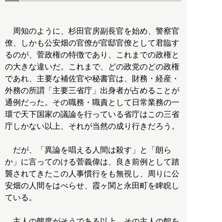
周知のように、杉田官房副長官を始め、警察官
僚、しかも公安畑の官僚が官邸官僚として君臨す
るのが、菅政権の特徴であり、これまでの政権と
の大きな違いだ。これまで、どの政党のどの政権
であれ、主要な補佐官や秘書官は、財務・経産・
外務の所謂「主要三省庁」出身者が占めることが
通例だった。その職務・職責として日常業務の一
環で天下国家の議論を行っている省庁はこの三省
庁しかない以上、それが当然の成り行きだろう。
だが、「異論を唱える人間は殺す」と「朗ら
か」に言ってのける菅義偉は、良き前例として踏
襲されてきたこの人事慣行をも無視し、周りに公
安畑の人間をはべらせ、霞ヶ関と永田町を睥睨し
ている。
主人の態度がそうである以上、その主人の館を