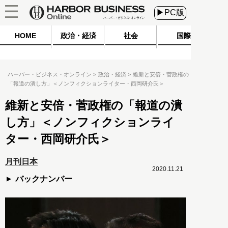
▶PC版
HOME
政治・経済
社会
国際
ハーバー・ビジネス・オンライン
政治・経済
維新と安倍・菅政権の
「報道の潰し方」＜ノンフィクションライター・西岡研介氏＞
維新と安倍・菅政権の「報道の潰
し方」＜ノンフィクションライ
ター・西岡研介氏＞
月刊日本
2020.11.21
バックナンバー