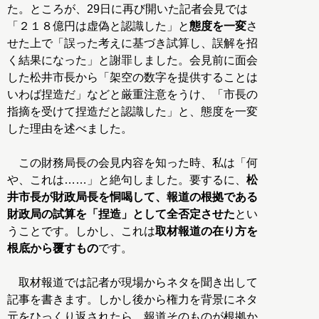
た。ところが、29日に再び開いた記者会見では
「２１８億円は虚偽と認識した」と
態度を一変
さ
せた上で「誤った考えに基づき試算し、誤解を招
く結果になった」と謝罪しました。会見前に面会
した松井市長から「架空の数字を提供することは
いわば捏造だ」などと厳重注意をうけ、「市長の
指摘を受けて捏造だと認識した」と、態度を一変
した理由を述べました。
この財務局長の会見内容を知った時、私は「何
や、これは……」と絶句しました。要するに、
松
井市長が財政局長を恫喝して、報道の根拠である
財政局の試算を「捏造」として全否定させた
とい
うことです。しかし、これは
取材報道の在り方を
根底から覆すもの
です。
取材報道では記者が現場からネタを聞き出して
記事を書きます。しかし後から権力を背景にネタ
元をひっくり返されたら、報道そのものが根拠か