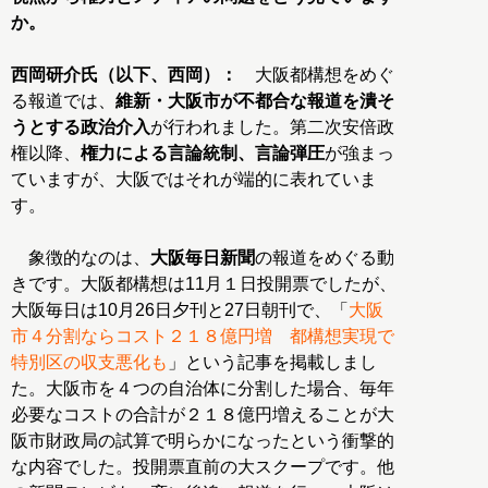
か。
西岡研介氏（以下、西岡）：
大阪都構想をめぐ
る報道では、
維新・大阪市が不都合な報道を潰そ
うとする政治介入
が行われました。第二次安倍政
権以降、
権力による言論統制、言論弾圧
が強まっ
ていますが、大阪ではそれが端的に表れていま
す。
象徴的なのは、
大阪毎日新聞
の報道をめぐる動
きです。大阪都構想は11月１日投開票でしたが、
大阪毎日は10月26日夕刊と27日朝刊で、「
大阪
市４分割ならコスト２１８億円増 都構想実現で
特別区の収支悪化も
」という記事を掲載しまし
た。大阪市を４つの自治体に分割した場合、毎年
必要なコストの合計が２１８億円増えることが大
阪市財政局の試算で明らかになったという衝撃的
な内容でした。投開票直前の大スクープです。他