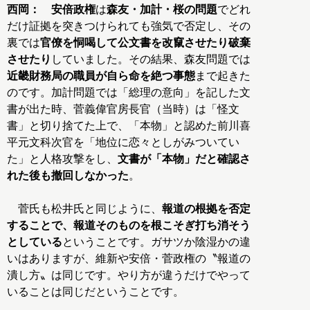
西岡：
安倍政権
は
森友・加計・桜の問題
でどれ
だけ証拠を突きつけられても強気で否定し、その
裏では
官僚を恫喝して公文書を改竄させたり破棄
させたり
していました。その結果、森友問題では
近畿財務局の職員が自ら命を絶つ事態
まで起きた
のです。加計問題では「総理の意向」を記した文
書が出た時、菅義偉官房長官（当時）は「怪文
書」と切り捨てた上で、「本物」と認めた前川喜
平元文科次官を「地位に恋々としがみついてい
た」と人格攻撃をし、
文書が「本物」だと確認さ
れた後も撤回しなかった
。
菅氏も松井氏と同じように、
報道の根拠を否定
することで、報道そのものを根こそぎ打ち消そう
としている
ということです。ガサツか陰湿かの違
いはありますが、維新や安倍・菅政権の〝報道の
潰し方〟は同じです。やり方が違うだけでやって
いることは同じだということです。