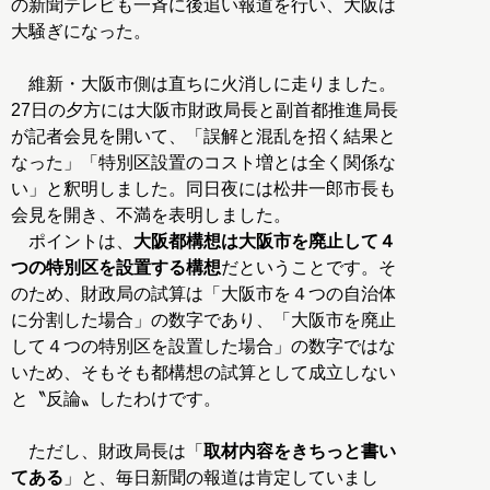
の新聞テレビも一斉に後追い報道を行い、大阪は
大騒ぎになった。
維新・大阪市側は直ちに火消しに走りました。
27日の夕方には大阪市財政局長と副首都推進局長
が記者会見を開いて、「誤解と混乱を招く結果と
なった」「特別区設置のコスト増とは全く関係な
い」と釈明しました。同日夜には松井一郎市長も
会見を開き、不満を表明しました。
ポイントは、
大阪都構想は大阪市を廃止して４
つの特別区を設置する構想
だということです。そ
のため、財政局の試算は「大阪市を４つの自治体
に分割した場合」の数字であり、「大阪市を廃止
して４つの特別区を設置した場合」の数字ではな
いため、そもそも都構想の試算として成立しない
と〝反論〟したわけです。
ただし、財政局長は「
取材内容をきちっと書い
てある
」と、毎日新聞の報道は肯定していまし