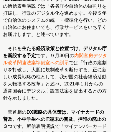
の所信表明演説では「各省庁や自治体の縦割りを
打破し、行政のデジタル化を進めます。今後５年
で自治体のシステムの統一・標準化を行い、どの
自治体にお住まいでも、行政サービスをいち早く
お届けします」と述べています。
それを
主たる経済政策と位置づけ、デジタル庁
を新設する予定
です。９月30日の
内閣官房デジタ
ル改革関連法案準備室への訓示
では「行政の縦割
りを打破し、大胆に規制改革を断行する。正に新
しい成長戦略の柱として、我が国の社会経済活動
を大転換する改革」と述べ、2021年１月からの
通常国会にデジタル庁設置法案を提出するとの方
針を示しました。
菅首相の
DX戦略の具体策は、マイナカードの
普及、小中学生へのIT端末の普及、押印の廃止の
３つ
です。所信表明演説で「マイナンバーカード