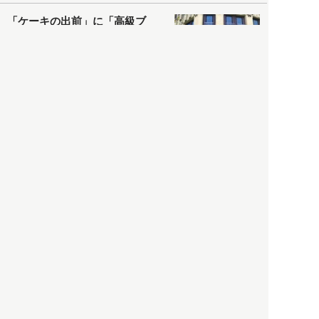
「ケーキの出前」に「高級ブ
ランドのサブスク」も――コ
ロナ禍のなか「進化」する百
貨店
政治・経済
2021.05.02
都市商業研究所
「高度外国人材」という言葉
に潜む欺瞞と、日本が搾取し
依存する圧倒的多数の外国人
労働者の実像とは？
社会
2021.05.01
月刊日本
以前の記事をもっと見る