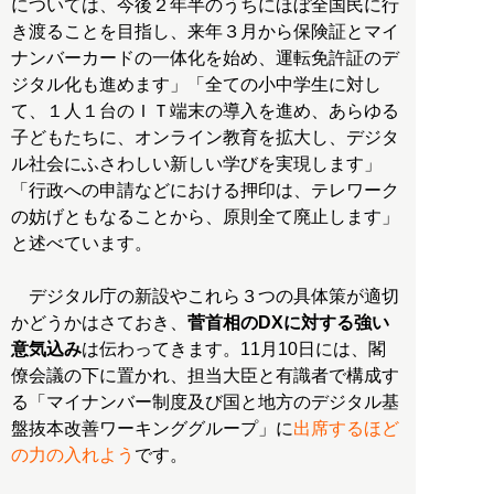
については、今後２年半のうちにほぼ全国民に行
き渡ることを目指し、来年３月から保険証とマイ
ナンバーカードの一体化を始め、運転免許証のデ
ジタル化も進めます」「全ての小中学生に対し
て、１人１台のＩＴ端末の導入を進め、あらゆる
子どもたちに、オンライン教育を拡大し、デジタ
ル社会にふさわしい新しい学びを実現します」
「行政への申請などにおける押印は、テレワーク
の妨げともなることから、原則全て廃止します」
と述べています。
デジタル庁の新設やこれら３つの具体策が適切
かどうかはさておき、
菅首相のDXに対する強い
意気込み
は伝わってきます。11月10日には、閣
僚会議の下に置かれ、担当大臣と有識者で構成す
る「マイナンバー制度及び国と地方のデジタル基
盤抜本改善ワーキンググループ」に
出席するほど
の力の入れよう
です。