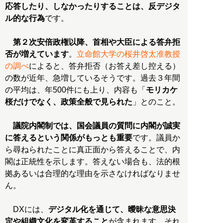
応答したり、しなかったりすることは、反デジタ
ル的な行為
です。
第２次安倍政権以降、首相や大臣による答弁拒
否が増えています
。
立命館大学の桜井啓太准教授
の調べ
によると、答弁拒否（お答え差し控える）
の数が近年、急増しているそうです。過去３年間
の平均は、年500件にも上り、内容も「
モリカケ
桜だけでなく、政策全般で見られた
」とのこと。
議院内閣制では、国会議員の質問に内閣が誠実
に答えるという関係がもっとも重要
です。議員か
ら尋ねられたことに真正面から答えることで、内
閣は正統性を示します。答えない場合も、法的根
拠あるいは合理的な理由を示さなければなりませ
ん。
DXには、
デジタル化を通じて、曖昧な意思決
定や組織文化を変革すること
が含まれます。それ