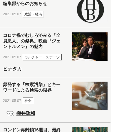
編集部からのお知らせ
政治・経済
2021.05.07
コロナ禍でむしろ沁みる「全
員悪人」の祭典。映画『ジェ
ントルメン』の魅力
カルチャー・スポーツ
2021.05.07
ヒナタカ
頻発する「検索汚染」とキー
ワードによる検索の限界
社会
2021.05.07
柳井政和
ロンドン再封鎖16週目。最終