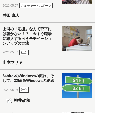
カルチャー・スポーツ
2021.05.07
井田 真人
上司の「応援」なんて部下に
は響かない！？ 今すぐ職場
に導入するべきモチベーショ
ンアップの方法
社会
2021.05.07
山本マサヤ
64bitへのWindowsの流れ。そ
して、32bit版Windowsの終焉
社会
2021.05.06
柳井政和