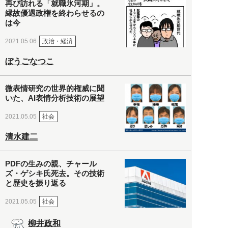
再び訪れる「就職氷河期」。
縁故優遇政権を終わらせるの
は今
政治・経済
2021.05.06
ぼうごなつこ
微表情研究の世界的権威に聞
いた、AI表情分析技術の展望
社会
2021.05.05
清水建二
PDFの生みの親、チャール
ズ・ゲシキ氏死去。その技術
と歴史を振り返る
社会
2021.05.05
柳井政和