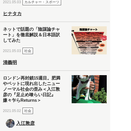
カルチャー・スポーツ
2021.05.03
ヒナタカ
ネットで話題の「陰謀論チャ
ート」を徹底解説＆日本語訳
してみた
社会
2021.05.03
清義明
ロンドン再封鎖15週目。肥満
やペットに現れ出したニュー
ノーマル社会の歪み＜入江敦
彦の『足止め喰らい日記』
嫌々乍らReturns＞
社会
2021.05.02
入江敦彦