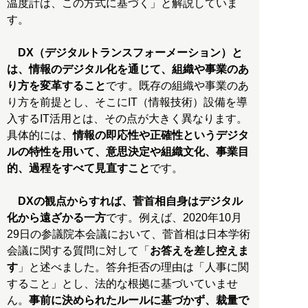
温度計は、この方式に基づく」と解説していま
す。
DX（デジタルトランスフォーメーション）と
は、情報のデジタル化を通じて、組織や事業のあ
り方を変革すること
です。既存の組織や事業のあ
り方を前提とし、そこにIT（情報技術）設備を導
入するIT活用とは、その点が大きく異なります。
具体的には、
情報の即応性や正確性というデジタ
ルの特性を用いて、意思決定や組織文化、事業目
的、過程をすべて見直すこと
です。
DXの観点からすれば、菅首相自身はデジタル
化から遠ざかる一方
です。例えば、2020年10月
29日の参議院本会議において、菅首相は日本学術
会議に関する質問に対して「
お答えを差し控えま
す
」と述べました。答弁拒否の理由は「人事に関
すること」とし、法的な根拠に基づいていませ
ん。
事前に決められたルールに基づかず、裁量で