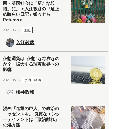
回・英国社会は「新たな段
階」に。＜入江敦彦の『足止
め喰らい日記』嫌々乍ら
Returns＞
国際
2021.05.07
入江敦彦
仮想通貨は“仮想”な存在なの
か？ 拡大する現実世界への
影響
政治・経済
2021.05.07
柳井政和
漫画『進撃の巨人』で政治の
エッセンスを。 良質なエンタ
ーテイメントは「政治離れ」
の処方箋