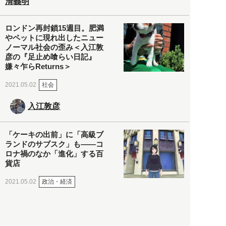
清義明
ロンドン再封鎖15週目。肥満
やペットに現れ出したニュー
ノーマル社会の歪み＜入江敦
彦の『足止め喰らい日記』
嫌々乍らReturns＞
社会
2021.05.02
入江敦彦
「ケーキの出前」に「高級ブ
ランドのサブスク」も――コ
ロナ禍のなか「進化」する百
貨店
政治・経済
2021.05.02
都市商業研究所