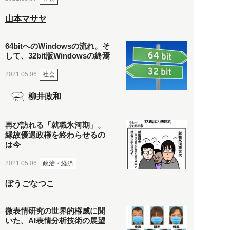
山本マサヤ
64bitへのWindowsの流れ。そ
して、32bit版Windowsの終焉
社会
2021.05.06
柳井政和
再び訪れる「就職氷河期」。
縁故優遇政権を終わらせるの
は今
政治・経済
2021.05.06
ぼうごなつこ
微表情研究の世界的権威に聞
いた、AI表情分析技術の展望