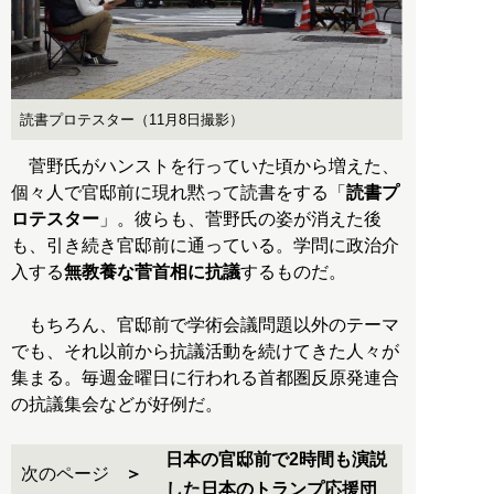
読書プロテスター（11月8日撮影）
菅野氏がハンストを行っていた頃から増えた、
個々人で官邸前に現れ黙って読書をする「
読書プ
ロテスター
」。彼らも、菅野氏の姿が消えた後
も、引き続き官邸前に通っている。学問に政治介
入する
無教養な菅首相に抗議
するものだ。
もちろん、官邸前で学術会議問題以外のテーマ
でも、それ以前から抗議活動を続けてきた人々が
集まる。毎週金曜日に行われる首都圏反原発連合
の抗議集会などが好例だ。
日本の官邸前で2時間も演説
次のページ
した日本のトランプ応援団