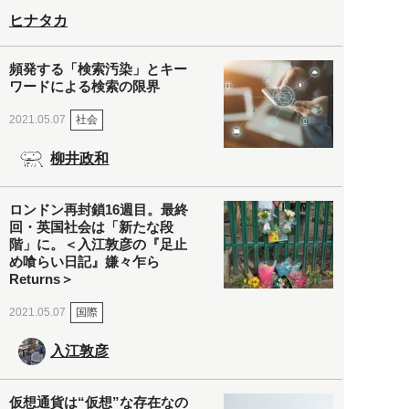
ヒナタカ
頻発する「検索汚染」とキー
ワードによる検索の限界
社会
2021.05.07
柳井政和
ロンドン再封鎖16週目。最終
回・英国社会は「新たな段
階」に。＜入江敦彦の『足止
め喰らい日記』嫌々乍ら
Returns＞
国際
2021.05.07
入江敦彦
仮想通貨は“仮想”な存在なの