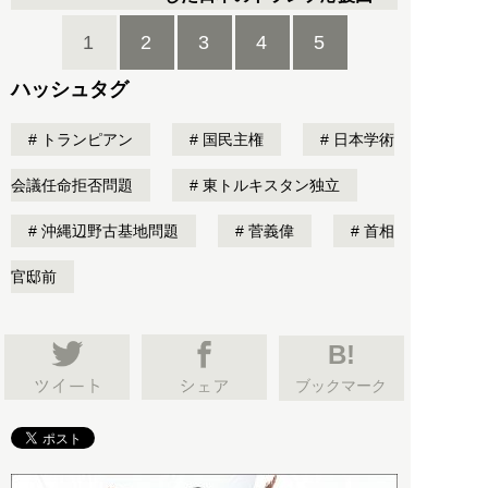
1
2
3
4
5
ハッシュタグ
トランピアン
国民主権
日本学術
会議任命拒否問題
東トルキスタン独立
沖縄辺野古基地問題
菅義偉
首相
官邸前
B!
ブックマーク