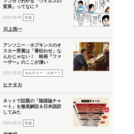
マンガでわかる「ウイルスの
変異」ってなに？
社会
2021.05.04
川上浩一
アンソニー・ホプキンスのオ
スカー受賞は「番狂わせ」な
んかじゃない！ 映画『ファ
ーザー』のここが凄い
カルチャー・スポーツ
2021.05.03
ヒナタカ
ネットで話題の「陰謀論チャ
ート」を徹底解説＆日本語訳
してみた
社会
2021.05.03