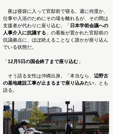
夜は寝袋に入って官邸前で寝る。週に何度か、
仕事や入浴のためにその場を離れるが、その間は
支援者が代わりに座り込む。「
日本学術会議への
人事介入に抗議する
」の看板が置かれた官邸前の
抗議拠点に、ほぼ絶えることなく誰かが座り込ん
でいる状態だ。
「
12月5日の国会終了まで座り込む
」
そう語る女性は沖縄出身。「本当なら、
辺野古
の基地建設工事が止まるまで座り込みたい
」とも
語る。