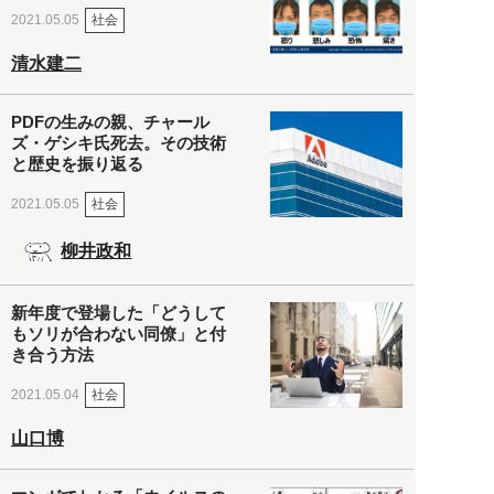
社会
2021.05.05
清水建二
PDFの生みの親、チャール
ズ・ゲシキ氏死去。その技術
と歴史を振り返る
社会
2021.05.05
柳井政和
新年度で登場した「どうして
もソリが合わない同僚」と付
き合う方法
社会
2021.05.04
山口博