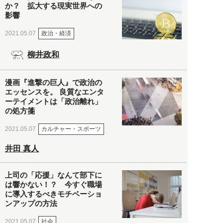
か？ 拡大する現実世界への
影響
政治・経済
2021.05.07
柳井政和
漫画『進撃の巨人』で政治の
エッセンスを。 良質なエンタ
ーテイメントは「政治離れ」
の処方箋
カルチャー・スポーツ
2021.05.07
井田 真人
上司の「応援」なんて部下に
は響かない！？ 今すぐ職場
に導入するべきモチベーショ
ンアップの方法
社会
2021.05.07