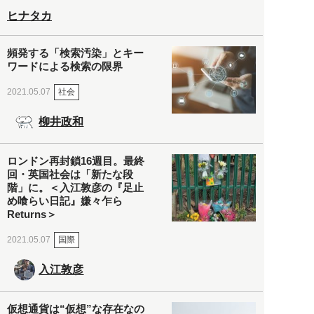
ヒナタカ
頻発する「検索汚染」とキー
ワードによる検索の限界
社会
2021.05.07
柳井政和
ロンドン再封鎖16週目。最終
回・英国社会は「新たな段
階」に。＜入江敦彦の『足止
め喰らい日記』嫌々乍ら
Returns＞
国際
2021.05.07
入江敦彦
仮想通貨は“仮想”な存在なの