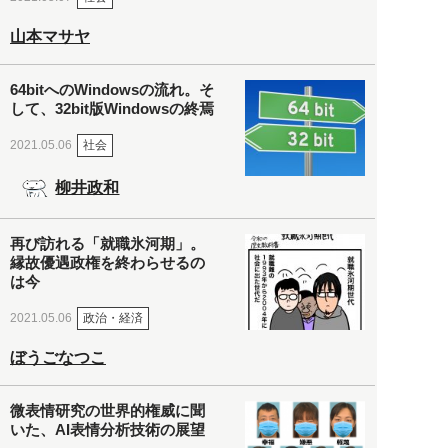
山本マサヤ
64bitへのWindowsの流れ。そ
して、32bit版Windowsの終焉
社会
2021.05.06
柳井政和
再び訪れる「就職氷河期」。
縁故優遇政権を終わらせるの
は今
政治・経済
2021.05.06
ぼうごなつこ
微表情研究の世界的権威に聞
いた、AI表情分析技術の展望