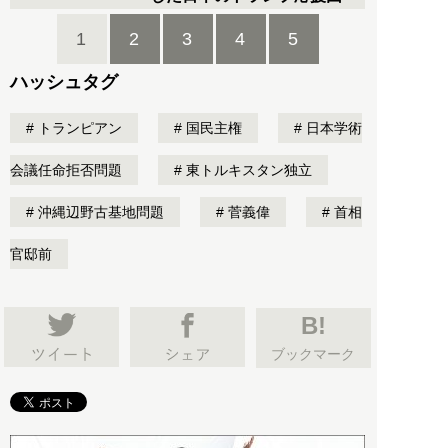
1
2
3
4
5
ハッシュタグ
トランピアン
国民主権
日本学術
会議任命拒否問題
東トルキスタン独立
沖縄辺野古基地問題
菅義偉
首相
官邸前
B!
ブックマーク