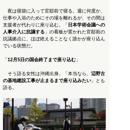
夜は寝袋に入って官邸前で寝る。週に何度か、
仕事や入浴のためにその場を離れるが、その間は
支援者が代わりに座り込む。「
日本学術会議への
人事介入に抗議する
」の看板が置かれた官邸前の
抗議拠点に、ほぼ絶えることなく誰かが座り込ん
でいる状態だ。
「
12月5日の国会終了まで座り込む
」
そう語る女性は沖縄出身。「本当なら、
辺野古
の基地建設工事が止まるまで座り込みたい
」とも
語る。