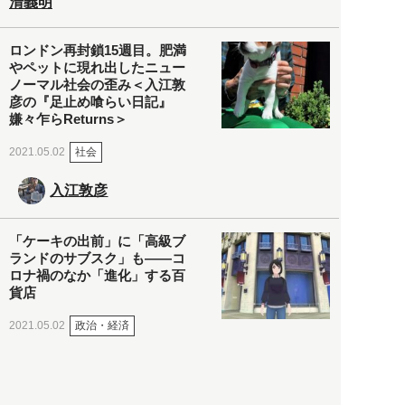
清義明
ロンドン再封鎖15週目。肥満
やペットに現れ出したニュー
ノーマル社会の歪み＜入江敦
彦の『足止め喰らい日記』
嫌々乍らReturns＞
社会
2021.05.02
入江敦彦
「ケーキの出前」に「高級ブ
ランドのサブスク」も――コ
ロナ禍のなか「進化」する百
貨店
政治・経済
2021.05.02
都市商業研究所