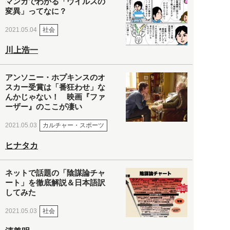
マンガでわかる「ウイルスの
変異」ってなに？
社会
2021.05.04
川上浩一
アンソニー・ホプキンスのオ
スカー受賞は「番狂わせ」な
んかじゃない！ 映画『ファ
ーザー』のここが凄い
カルチャー・スポーツ
2021.05.03
ヒナタカ
ネットで話題の「陰謀論チャ
ート」を徹底解説＆日本語訳
してみた
社会
2021.05.03