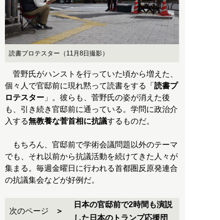
読書プロテスター（11月8日撮影）
菅野氏がハンストを行っていた頃から増えた、
個々人で官邸前に現れ黙って読書をする「
読書プ
ロテスター
」。彼らも、菅野氏の姿が消えた後
も、引き続き官邸前に通っている。学問に政治介
入する
無教養な菅首相に抗議
するものだ。
もちろん、官邸前で学術会議問題以外のテーマ
でも、それ以前から抗議活動を続けてきた人々が
集まる。毎週金曜日に行われる首都圏反原発連合
の抗議集会などが好例だ。
日本の官邸前で2時間も演説
次のページ
した日本のトランプ応援団