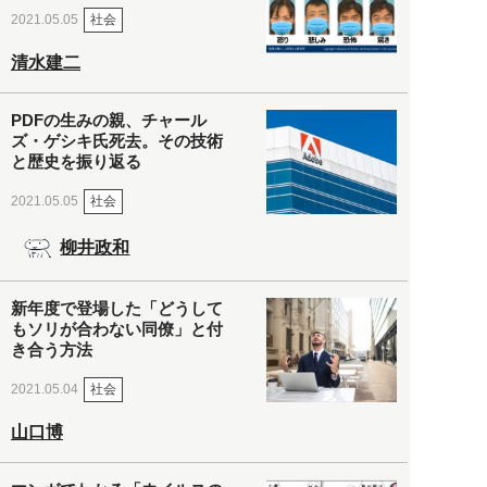
社会
2021.05.05
清水建二
PDFの生みの親、チャール
ズ・ゲシキ氏死去。その技術
と歴史を振り返る
社会
2021.05.05
柳井政和
新年度で登場した「どうして
もソリが合わない同僚」と付
き合う方法
社会
2021.05.04
山口博