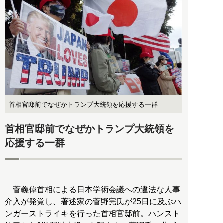
首相官邸前でなぜかトランプ大統領を応援する一群
首相官邸前でなぜかトランプ大統領を
応援する一群
菅義偉首相による日本学術会議への違法な人事
介入が発覚し、著述家の菅野完氏が25日に及ぶハ
ンガーストライキを行った首相官邸前。ハンスト