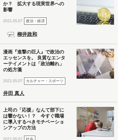
か？ 拡大する現実世界への
影響
政治・経済
2021.05.07
柳井政和
漫画『進撃の巨人』で政治の
エッセンスを。 良質なエンタ
ーテイメントは「政治離れ」
の処方箋
カルチャー・スポーツ
2021.05.07
井田 真人
上司の「応援」なんて部下に
は響かない！？ 今すぐ職場
に導入するべきモチベーショ
ンアップの方法
社会
2021.05.07