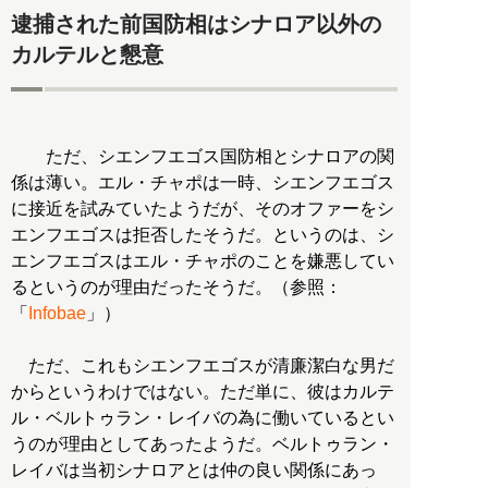
逮捕された前国防相はシナロア以外の
カルテルと懇意
ただ、シエンフエゴス国防相とシナロアの関
係は薄い。エル・チャポは一時、シエンフエゴス
に接近を試みていたようだが、そのオファーをシ
エンフエゴスは拒否したそうだ。というのは、シ
エンフエゴスはエル・チャポのことを嫌悪してい
るというのが理由だったそうだ。（参照：
「
Infobae
」）
ただ、これもシエンフエゴスが清廉潔白な男だ
からというわけではない。ただ単に、彼はカルテ
ル・ベルトゥラン・レイバの為に働いているとい
うのが理由としてあったようだ。ベルトゥラン・
レイバは当初シナロアとは仲の良い関係にあっ