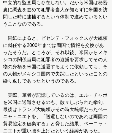
中立的な監査局も存在しない。だから米国は秘密
裏に調査を進めて犯罪者当人が知らずに米国を訪
問した時に逮捕するという体制で進めているとい
うことなのである。
同紙によると、ビセンテ・フォックスが大統領
に就任する2000年までは両国で情報を交換があ
ったそうだ。ところが、それ以後、米国からメキ
シコの関係当局に犯罪者の逮捕を要求してその人
物の身柄を米国に送還するように依頼しても、そ
の人物がメキシコ国内で失踪したといったことの
繰り返しであったというのである。
実際、筆者が記憶しているのは、エル・チャポ
を米国に送還させるのも、散々しぶられた挙句、
最後はトランプ大統領がその時大統領だったペー
ニャ・ニエトを、「送還しないのであれば両国の
貿易協定を破棄する」と脅した結果、ペーニャ・
ニエトが重い腰を上げたという経緯があった。