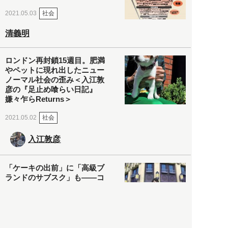
社会
2021.05.03
清義明
ロンドン再封鎖15週目。肥満
やペットに現れ出したニュー
ノーマル社会の歪み＜入江敦
彦の『足止め喰らい日記』
嫌々乍らReturns＞
社会
2021.05.02
入江敦彦
「ケーキの出前」に「高級ブ
ランドのサブスク」も――コ
ロナ禍のなか「進化」する百
貨店
政治・経済
2021.05.02