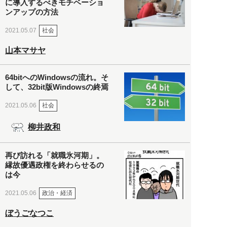
に導入するべきモチベーショ
ンアップの方法
社会
2021.05.07
山本マサヤ
64bitへのWindowsの流れ。そ
して、32bit版Windowsの終焉
社会
2021.05.06
柳井政和
再び訪れる「就職氷河期」。
縁故優遇政権を終わらせるの
は今
政治・経済
2021.05.06
ぼうごなつこ