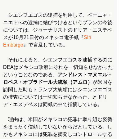
シエンフエゴスの逮捕を利用して、ペーニャ・
ニエトへの逮捕に結びつけるというプランの今後
については、ジャーナリストのドリア・エステベ
スが10月21日付のメキシコ電子紙『
Sin
Embargo
』で言及している。
それによると、シエンフエゴスを逮捕するのに
DEAはメキシコ政府にそれを一切知らせなかった
ということなのである。
アンドレス・マヌエル・
ロペス・オブラドール大統領（アムロ）
が米国を
訪問した時もトランプ大統領にはシエンフエゴス
の捜査については一切知らせなかった、とドリ
ア・エステベスは同紙の中で指摘している。
理由は、米国がメキシコの犯罪に取り組む姿勢
をまったく信頼していないからだとしている。し
かもメキシコには犯罪を摘発しコントロールする