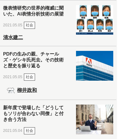
微表情研究の世界的権威に聞
いた、AI表情分析技術の展望
社会
2021.05.05
清水建二
PDFの生みの親、チャール
ズ・ゲシキ氏死去。その技術
と歴史を振り返る
社会
2021.05.05
柳井政和
新年度で登場した「どうして
もソリが合わない同僚」と付
き合う方法
社会
2021.05.04