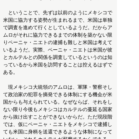
ということで、先ずは以前のようにメキシコで
米国に協力する姿勢が生まれるまで、米国は単独
で調査を進めて行くとしているようだ。だからア
ムロがそれに協力できるまでの体制を築かない限
りペーニャ・ニエトの逮捕も難しと米国は考えて
いるようだ。実際、ペーニャ・ニエトは米国が彼
とカルテルとの関係を調査しているというのは知
っているから米国を訪問することは控えるはずで
ある。
現メキシコ大統領のアムロは、軍隊・警察そし
て政治家の犯罪を摘発できる体制にする機会が米
国からも与えられている。なぜならば、それをし
ない限り今後もメキシコはカルテルの蔓延る国家
から抜け出すことができないからだ。ただ現段階
では、仮にペーニャ・ニエトをメキシコで逮捕し
ても米国に身柄を送還できるような体制になって