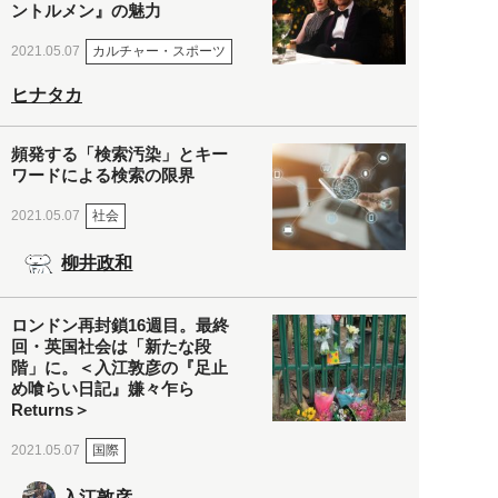
ントルメン』の魅力
カルチャー・スポーツ
2021.05.07
ヒナタカ
頻発する「検索汚染」とキー
ワードによる検索の限界
社会
2021.05.07
柳井政和
ロンドン再封鎖16週目。最終
回・英国社会は「新たな段
階」に。＜入江敦彦の『足止
め喰らい日記』嫌々乍ら
Returns＞
国際
2021.05.07
入江敦彦