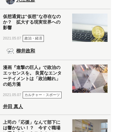
仮想通貨は“仮想”な存在なの
か？ 拡大する現実世界への
影響
政治・経済
2021.05.07
柳井政和
漫画『進撃の巨人』で政治の
エッセンスを。 良質なエンタ
ーテイメントは「政治離れ」
の処方箋
カルチャー・スポーツ
2021.05.07
井田 真人
上司の「応援」なんて部下に
は響かない！？ 今すぐ職場