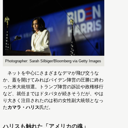
Photographer: Sarah Silbiger/Bloomberg via Getty Images
ネットを中心にさまざまなデマが飛び交うな
か、蓋を開けてみればバイデン陣営の圧勝に終わ
った米大統領選。トランプ陣営の訴訟や政権移行
など、就任まではドタバタが続きそうだが、やは
り大きく注目されたのは初の女性副大統領となっ
た
カマラ・ハリス
氏だ。
ハリスも触れた「アメリカの魂」