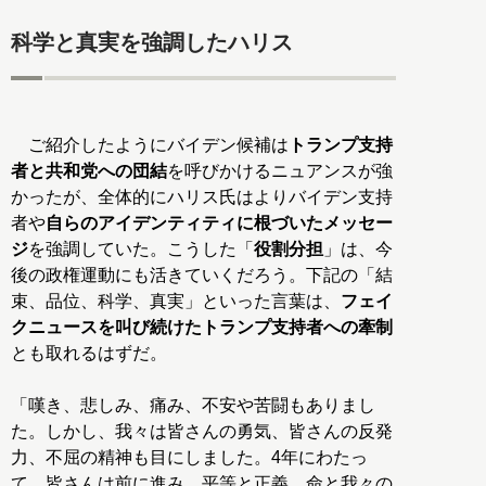
科学と真実を強調したハリス
ご紹介したようにバイデン候補は
トランプ支持
者と共和党への団結
を呼びかけるニュアンスが強
かったが、全体的にハリス氏はよりバイデン支持
者や
自らのアイデンティティに根づいたメッセー
ジ
を強調していた。こうした「
役割分担
」は、今
後の政権運動にも活きていくだろう。下記の「結
束、品位、科学、真実」といった言葉は、
フェイ
クニュースを叫び続けたトランプ支持者への牽制
とも取れるはずだ。
「嘆き、悲しみ、痛み、不安や苦闘もありまし
た。しかし、我々は皆さんの勇気、皆さんの反発
力、不屈の精神も目にしました。4年にわたっ
て、皆さんは前に進み、平等と正義、命と我々の