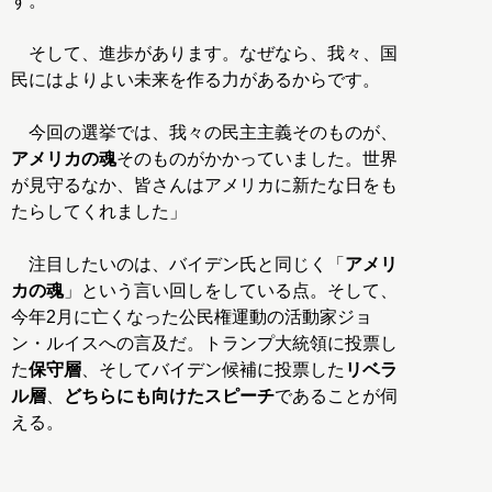
す。
そして、進歩があります。なぜなら、我々、国
民にはよりよい未来を作る力があるからです。
今回の選挙では、我々の民主主義そのものが、
アメリカの魂
そのものがかかっていました。世界
が見守るなか、皆さんはアメリカに新たな日をも
たらしてくれました」
注目したいのは、バイデン氏と同じく「
アメリ
カの魂
」という言い回しをしている点。そして、
今年2月に亡くなった公民権運動の活動家ジョ
ン・ルイスへの言及だ。トランプ大統領に投票し
た
保守層
、そしてバイデン候補に投票した
リベラ
ル層
、
どちらにも向けたスピーチ
であることが伺
える。