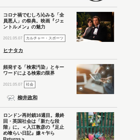
コロナ禍でむしろ沁みる「全
員悪人」の祭典。映画『ジェ
ントルメン』の魅力
カルチャー・スポーツ
2021.05.07
ヒナタカ
頻発する「検索汚染」とキー
ワードによる検索の限界
社会
2021.05.07
柳井政和
ロンドン再封鎖16週目。最終
回・英国社会は「新たな段
階」に。＜入江敦彦の『足止
め喰らい日記』嫌々乍ら
Returns＞