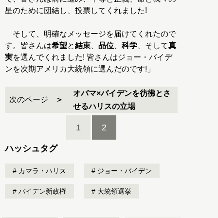
星のために団結し、投票してくれました!
そして、明確なメッセージを届けてくれたので
す。皆さんは
希望
と
結束
、
品位
、
科学
、そして
真
実
を選んでくれました! 皆さんはジョー・バイデ
ンを次期アメリカ大統領に選んだのです!」
オバマ×バイデンを彷彿とさ
次のページ
せるハリスの立場
1
2
ハッシュタグ
カマラ・ハリス
ジョー・バイデン
バイデン新政権
大統領選挙