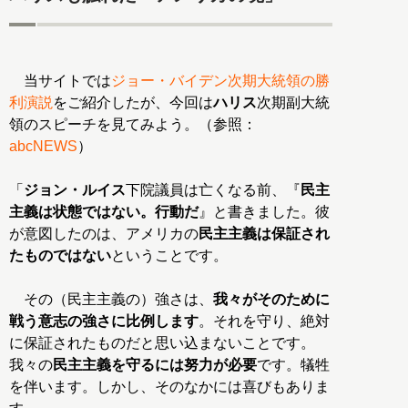
当サイトでは
ジョー・バイデン次期大統領の勝
利演説
をご紹介したが、今回は
ハリス
次期副大統
領のスピーチを見てみよう。（参照：
abcNEWS
）
「
ジョン・ルイス
下院議員は亡くなる前、『
民主
主義は状態ではない。行動だ
』と書きました。彼
が意図したのは、アメリカの
民主主義は保証され
たものではない
ということです。
その（民主主義の）強さは、
我々がそのために
戦う意志の強さに比例します
。それを守り、絶対
に保証されたものだと思い込まないことです。
我々の
民主主義を守るには努力が必要
です。犠牲
を伴います。しかし、そのなかには喜びもありま