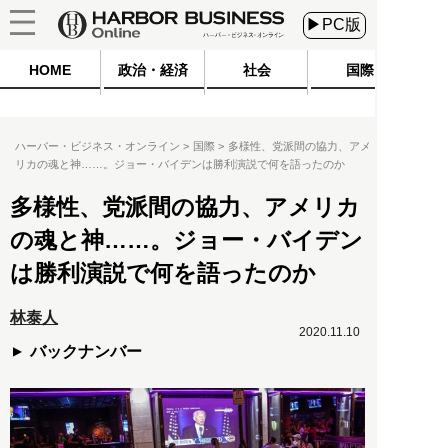
▶PC版
HOME
政治・経済
社会
国際
ハーバー・ビジネス・オンライン
国際
多様性、党派間の協力、アメ
リカの魂と神……。ジョー・バイデンは勝利演説で何を語ったのか
多様性、党派間の協力、アメリカ
の魂と神……。ジョー・バイデン
は勝利演説で何を語ったのか
林泰人
2020.11.10
バックナンバー