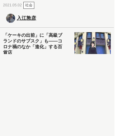
社会
2021.05.02
入江敦彦
「ケーキの出前」に「高級ブ
ランドのサブスク」も――コ
ロナ禍のなか「進化」する百
貨店
政治・経済
2021.05.02
都市商業研究所
「高度外国人材」という言葉
に潜む欺瞞と、日本が搾取し
依存する圧倒的多数の外国人
労働者の実像とは？
社会
2021.05.01
月刊日本