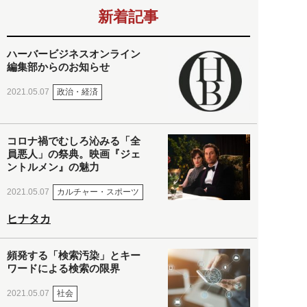
新着記事
ハーバービジネスオンライン
編集部からのお知らせ
政治・経済
2021.05.07
コロナ禍でむしろ沁みる「全
員悪人」の祭典。映画『ジェ
ントルメン』の魅力
カルチャー・スポーツ
2021.05.07
ヒナタカ
頻発する「検索汚染」とキー
ワードによる検索の限界
社会
2021.05.07