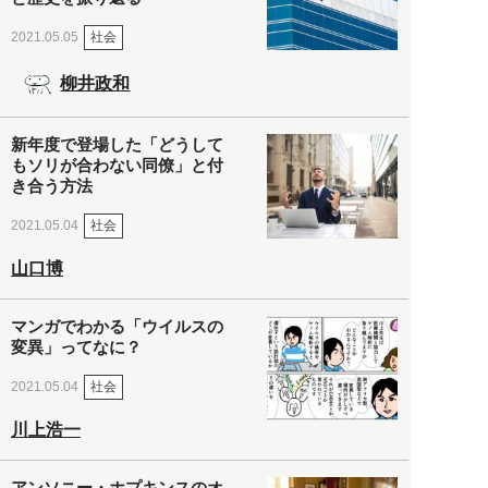
社会
2021.05.05
柳井政和
新年度で登場した「どうして
もソリが合わない同僚」と付
き合う方法
社会
2021.05.04
山口博
マンガでわかる「ウイルスの
変異」ってなに？
社会
2021.05.04
川上浩一
アンソニー・ホプキンスのオ