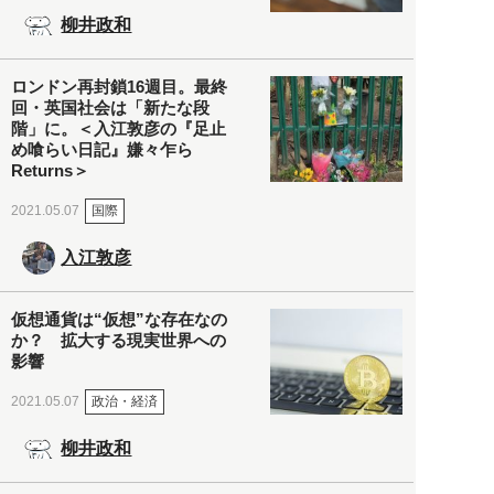
柳井政和
ロンドン再封鎖16週目。最終
回・英国社会は「新たな段
階」に。＜入江敦彦の『足止
め喰らい日記』嫌々乍ら
Returns＞
国際
2021.05.07
入江敦彦
仮想通貨は“仮想”な存在なの
か？ 拡大する現実世界への
影響
政治・経済
2021.05.07
柳井政和