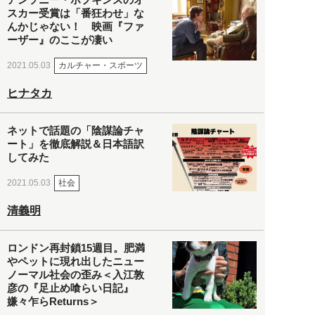
スカー受賞は「番狂わせ」な
んかじゃない！ 映画『ファ
ーザー』のここが凄い
カルチャー・スポーツ
2021.05.03
ヒナタカ
ネットで話題の「陰謀論チャ
ート」を徹底解説＆日本語訳
してみた
社会
2021.05.03
清義明
ロンドン再封鎖15週目。肥満
やペットに現れ出したニュー
ノーマル社会の歪み＜入江敦
彦の『足止め喰らい日記』
嫌々乍らReturns＞