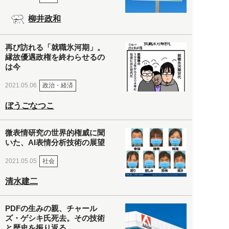
柳井政和
再び訪れる「就職氷河期」。
縁故優遇政権を終わらせるの
は今
政治・経済
2021.05.06
ぼうごなつこ
微表情研究の世界的権威に聞
いた、AI表情分析技術の展望
社会
2021.05.05
清水建二
PDFの生みの親、チャール
ズ・ゲシキ氏死去。その技術
と歴史を振り返る