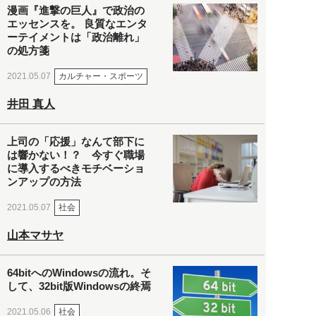
漫画『進撃の巨人』で政治の
エッセンスを。 良質なエンタ
ーテイメントは「政治離れ」
の処方箋
カルチャー・スポーツ
2021.05.07
井田 真人
上司の「応援」なんて部下に
は響かない！？ 今すぐ職場
に導入するべきモチベーショ
ンアップの方法
社会
2021.05.07
山本マサヤ
64bitへのWindowsの流れ。そ
して、32bit版Windowsの終焉
社会
2021.05.06