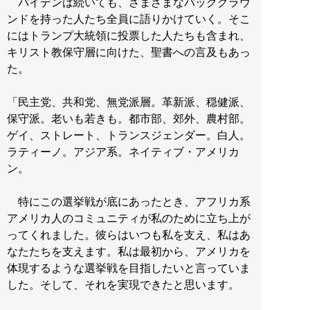
バイデンは続いても、さまざまなバックグラウ
ンドを持った人たち全員に語りかけていく。そこ
にはトランプ大統領に投票した人たちも含まれ、
キリスト教保守層に向けた、聖書への言及もあっ
た。
「民主党、共和党、無党派層。革新派、穏健派、
保守派。老いも若きも。都市部、郊外、農村部。
ゲイ、ストレート、トランスジェンダー。白人。
ラティーノ。アジア系。ネイティブ・アメリカ
ン。
特にこの選挙戦が底にあったとき、アフリカ系
アメリカ人のコミュニティが私のために立ち上が
ってくれました。彼らはいつも私を支え、私はあ
なたたちを支えます。私は最初から、アメリカを
体現するような選挙戦を目指したいと言っていま
した。そして、それを実現できたと思います。