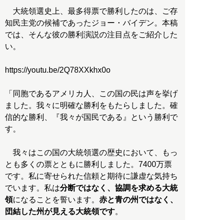
大統領選史上、最多得票で勝利したのは、ご存
知民主党の候補であったジョー・バイデン。本稿
では、そんな彼の勝利演説の注目点をご紹介した
い。
https://youtu.be/2Q78XXkhx0o
「同胞であるアメリカ人、この国の民は声を挙げ
ました。我々に明確な勝利をもたらしました。確
信的な勝利、『我々が国民である』という勝利で
す。
我々はこの国の大統領選の歴史において、もっ
とも多くの票とともに勝利しました。7400万票
です。私に寄せられた信頼と期待に謙虚な気持ち
でいます。私は
分断ではなく、協調を求める大統
領
になることを誓います。
赤と青の州ではなく、
団結した州が見える大統領です
。