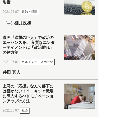
影響
政治・経済
2021.05.07
柳井政和
漫画『進撃の巨人』で政治の
エッセンスを。 良質なエンタ
ーテイメントは「政治離れ」
の処方箋
カルチャー・スポーツ
2021.05.07
井田 真人
上司の「応援」なんて部下に
は響かない！？ 今すぐ職場
に導入するべきモチベーショ
ンアップの方法
社会
2021.05.07