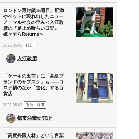
ロンドン再封鎖15週目。肥満
やペットに現れ出したニュー
ノーマル社会の歪み＜入江敦
彦の『足止め喰らい日記』
嫌々乍らReturns＞
社会
2021.05.02
入江敦彦
「ケーキの出前」に「高級ブ
ランドのサブスク」も――コ
ロナ禍のなか「進化」する百
貨店
政治・経済
2021.05.02
都市商業研究所
「高度外国人材」という言葉