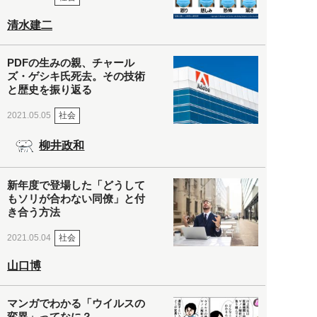
清水建二
PDFの生みの親、チャール
ズ・ゲシキ氏死去。その技術
と歴史を振り返る
社会
2021.05.05
柳井政和
新年度で登場した「どうして
もソリが合わない同僚」と付
き合う方法
社会
2021.05.04
山口博
マンガでわかる「ウイルスの
変異」ってなに？