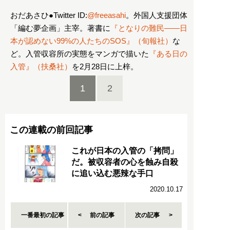
おだあさひ●Twitter ID:
@freeasahi
。外国人支援団体
「編む夢企画」主宰。著書に
『となりの難民――日
本が認めない99%の人たちのSOS』（旬報社）
な
ど。入管収容所の実態をマンガで描いた
『ある日の
入管』（扶桑社）
を2月28日に上梓。
1
2
この連載の前回記事
これが日本の入管の「拷問」
だ。被収容者の心を蝕み自殺
に追い込む悪辣な手口
2020.10.17
一番最初の記事
前の記事
次の記事