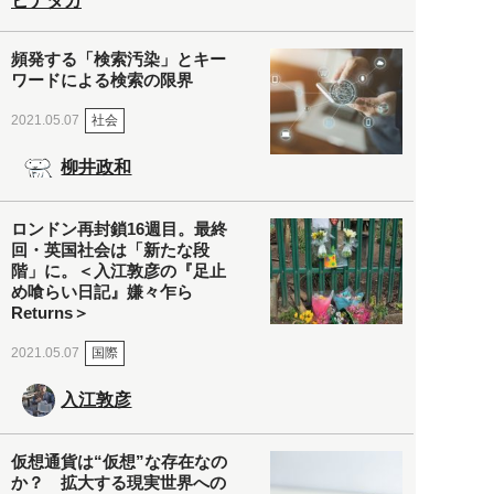
ヒナタカ
頻発する「検索汚染」とキー
ワードによる検索の限界
社会
2021.05.07
柳井政和
ロンドン再封鎖16週目。最終
回・英国社会は「新たな段
階」に。＜入江敦彦の『足止
め喰らい日記』嫌々乍ら
Returns＞
国際
2021.05.07
入江敦彦
仮想通貨は“仮想”な存在なの
か？ 拡大する現実世界への