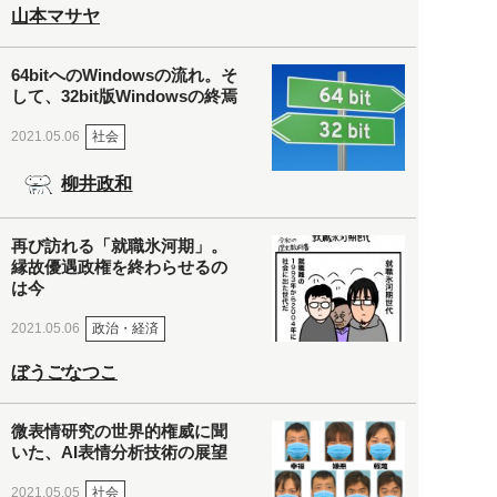
山本マサヤ
64bitへのWindowsの流れ。そ
して、32bit版Windowsの終焉
社会
2021.05.06
柳井政和
再び訪れる「就職氷河期」。
縁故優遇政権を終わらせるの
は今
政治・経済
2021.05.06
ぼうごなつこ
微表情研究の世界的権威に聞
いた、AI表情分析技術の展望
社会
2021.05.05