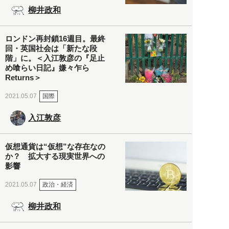
柳井政和
ロンドン再封鎖16週目。最終
回・英国社会は「新たな段
階」に。＜入江敦彦の『足止
め喰らい日記』嫌々乍ら
Returns＞
国際
2021.05.07
入江敦彦
仮想通貨は“仮想”な存在なの
か？ 拡大する現実世界への
影響
政治・経済
2021.05.07
柳井政和