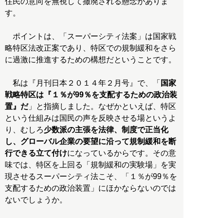
住民の意向を無視して撤廃される懸念がありま
す。
ポイントは、「スーパーシティ法案」は国家戦
略特区法改正案であり、特区での規制緩和をさら
に過激に推進するための構想だということです。
私は『月刊日本２０１４年２月号』で、「
国家
戦略特区は『１％が99％を支配するための政治装
置』だ
」と指摘しました。なぜかといえば、特区
という仕組みは国民の声を反映させる場というよ
り、むしろ
少数派の主張を法律、制度で正当化
し、グローバル企業の要望に沿って規制緩和を断
行できる立て付け
になっているからです。その意
味では、特区を上回る「規制緩和の実験場」を実
現させるスーパーシティ法こそ、「１％が99％を
支配するための政治装置」にほかならないのでは
ないでしょうか。