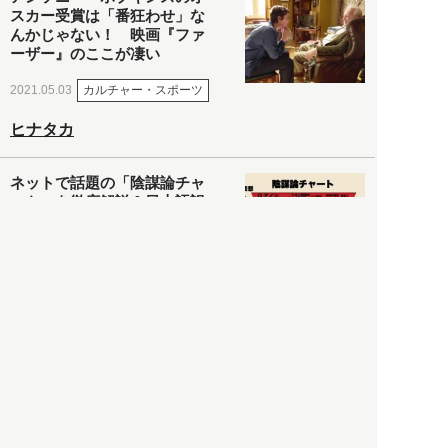
スカー受賞は「番狂わせ」な
んかじゃない！ 映画『ファ
ーザー』のここが凄い
カルチャー・スポーツ
2021.05.03
ヒナタカ
ネットで話題の「陰謀論チャ
ート」を徹底解説＆日本語訳
してみた
社会
2021.05.03
清義明
ロンドン再封鎖15週目。肥満
やペットに現れ出したニュー
ノーマル社会の歪み＜入江敦
彦の『足止め喰らい日記』
嫌々乍らReturns＞