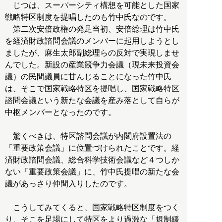
じつは、スーパーシティ構想を可能とした国家
戦略特区制度を提唱したのも竹中氏なのです。
第二次安倍政権の発足当初、安倍総理は竹中氏
を経済財政諮問会議のメンバーに起用しようとし
ましたが、麻生太郎副総理らの反対で実現しませ
んでした。新設の産業競争力会議（現未来投資会
議）の民間議員に甘んじることになった竹中氏
は、そこで国家戦略特区を提唱し、国家戦略特区
諮問会議という新たな会議を産み落として自らが
中枢メンバーとなったのです。
驚くべきは、特区諮問会議が内閣府設置法の
「重要政策会議」に位置づけられたことです。経
済財政諮問会議、総合科学技術会議など４つしか
ない「重要政策会議」に、竹中氏提唱の新たな会
議があっさり仲間入りしたのです。
こうしてみてくると、国家戦略特区制度をつく
り、そこを足場にして特区をより過激な「規制緩