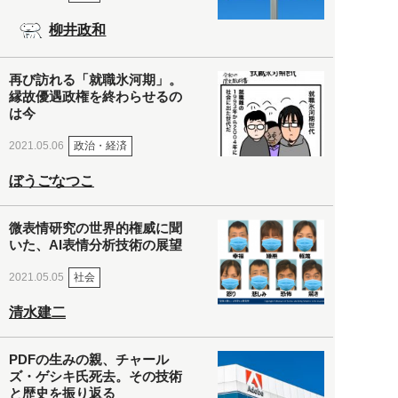
柳井政和
再び訪れる「就職氷河期」。
縁故優遇政権を終わらせるの
は今
政治・経済
2021.05.06
ぼうごなつこ
微表情研究の世界的権威に聞
いた、AI表情分析技術の展望
社会
2021.05.05
清水建二
PDFの生みの親、チャール
ズ・ゲシキ氏死去。その技術
と歴史を振り返る