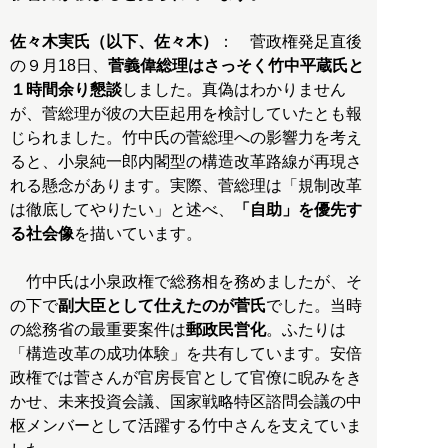
佐々木実氏（以下、佐々木）
： 菅政権発足直後
の９月18日、
菅義偉総理はさっそく竹中平蔵氏と
１時間余り懇談
しました。真偽はわかりません
が、菅総理が彼の大臣起用を検討していたとも報
じられました。竹中氏の菅総理への影響力を考え
ると、小泉純一郎内閣型の構造改革路線が再現さ
れる懸念があります。実際、菅総理は「規制改革
は徹底してやりたい」と述べ、
「自助」を優先す
る社会像
を描いています。
竹中氏は小泉政権で総務相を務めましたが、そ
の下で
副大臣として仕えたのが菅氏
でした。当時
の総務省の最重要案件は
郵政民営化
。ふたりは
「構造改革の成功体験」を共有しています。安倍
政権では菅さんが官房長官として官僚に睨みをき
かせ、未来投資会議、国家戦略特区諮問会議の中
枢メンバーとして活躍する竹中さんを支えていま