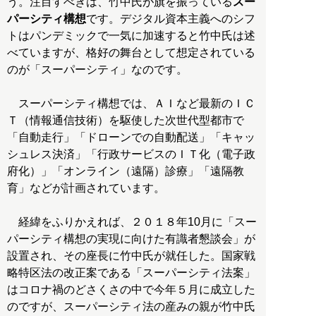
う。注目すべきは、竹中氏が旗を振っている
スー
パーシティ構想
です。デジタル資本主義へのシフ
トはパンデミックで一気に加速すると竹中氏は述
べていますが、格好の舞台として想定されている
のが「スーパーシティ」なのです。
スーパーシティ構想では、ＡＩなど最新のＩＣ
Ｔ（情報通信技術）を駆使した次世代型都市で
「自動走行」「ドローンでの自動配送」「キャッ
シュレス決済」「行政サービスのＩＴ化（電子政
府化）」「オンライン（遠隔）診療」「遠隔教
育」などが計画されています。
経緯をふりかえれば、２０１８年10月に「スー
パーシティ構想の実現に向けた有識者懇談会」が
設置され、その座長に竹中氏が就任した。国家戦
略特区法の改正案である「スーパーシティ法案」
はコロナ禍のどさくさの中で今年５月に成立した
のですが、スーパーシティ法の産みの親が竹中氏