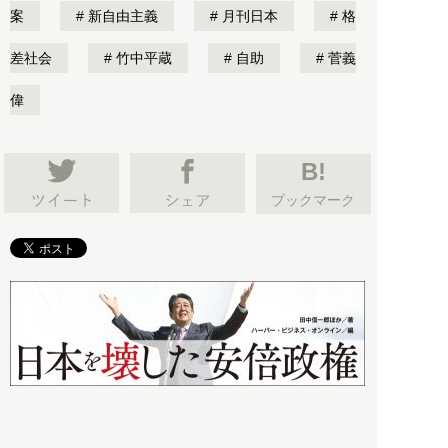
案
新自由主義
月刊日本
格
差社会
竹中平蔵
自助
菅義
偉
B!
ブックマーク