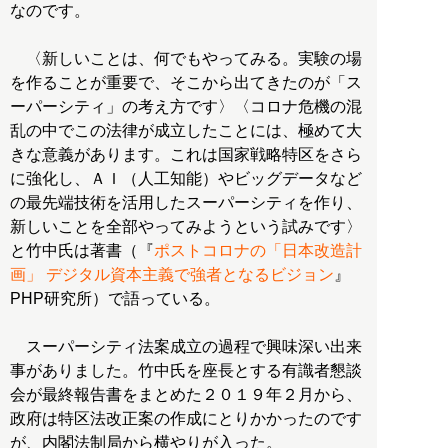
なのです。
〈新しいことは、何でもやってみる。実験の場
を作ることが重要で、そこから出てきたのが「ス
ーパーシティ」の考え方です〉〈コロナ危機の混
乱の中でこの法律が成立したことには、極めて大
きな意義があります。これは国家戦略特区をさら
に強化し、ＡＩ（人工知能）やビッグデータなど
の最先端技術を活用したスーパーシティを作り、
新しいことを全部やってみようという試みです〉
と竹中氏は著書（『
ポストコロナの「日本改造計
画」 デジタル資本主義で強者となるビジョン
』
PHP研究所）で語っている。
スーパーシティ法案成立の過程で興味深い出来
事がありました。竹中氏を座長とする有識者懇談
会が最終報告書をまとめた２０１９年２月から、
政府は特区法改正案の作成にとりかかったのです
が、内閣法制局から横やりが入った。