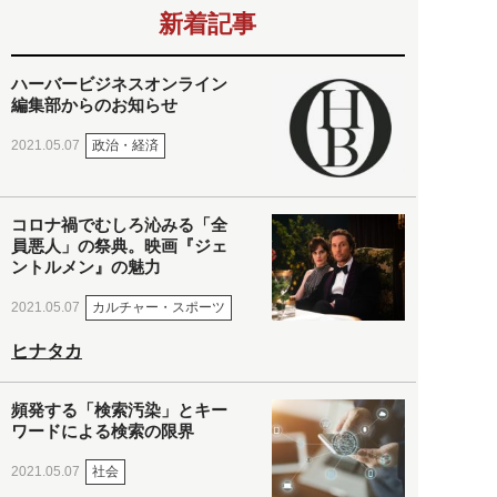
新着記事
ハーバービジネスオンライン
編集部からのお知らせ
政治・経済
2021.05.07
コロナ禍でむしろ沁みる「全
員悪人」の祭典。映画『ジェ
ントルメン』の魅力
カルチャー・スポーツ
2021.05.07
ヒナタカ
頻発する「検索汚染」とキー
ワードによる検索の限界
社会
2021.05.07