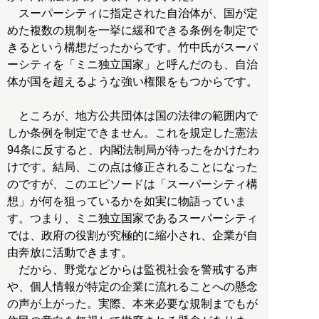
スーパーシティに指定された自治体が、国が定
めた複数の規制を一挙に緩和できる条例を制定で
きるという構想だったからです。竹中氏がスーパ
ーシティを「ミニ独立国家」と呼んだのも、自治
体が国を超えるような強い権限をもつからです。
ところが、地方公共団体は国の法律の範囲内で
しか条例を制定できません。これを規定した憲法
94条に反すると、内閣法制局が待ったをかけたわ
けです。結局、この点は修正されることになった
のですが、このエピソードは「スーパーシティ構
想」が何を狙っているかを如実に物語っていま
す。つまり、ミニ独立国家であるスーパーシティ
では、政府の役割が究極的に縮小され、企業が自
由奔放に活動できます。
だから、野党などからは監視社会を警戒する声
や、個人情報が特定の企業に流れることへの懸念
の声が上がった。実際、本来必要な規制までもが