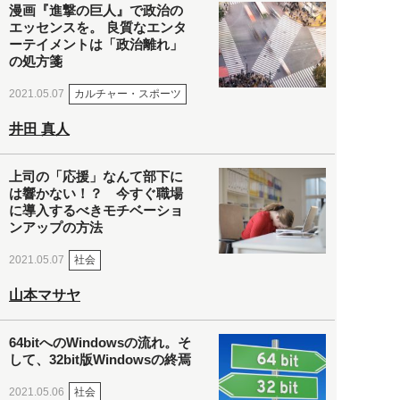
漫画『進撃の巨人』で政治の
エッセンスを。 良質なエンタ
ーテイメントは「政治離れ」
の処方箋
カルチャー・スポーツ
2021.05.07
井田 真人
上司の「応援」なんて部下に
は響かない！？ 今すぐ職場
に導入するべきモチベーショ
ンアップの方法
社会
2021.05.07
山本マサヤ
64bitへのWindowsの流れ。そ
して、32bit版Windowsの終焉
社会
2021.05.06