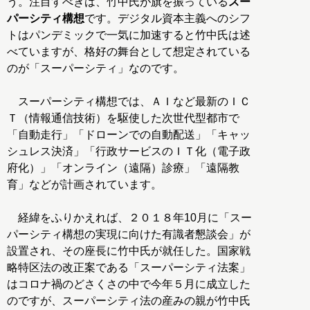
う。注目すべきは、竹中氏が旗を振っている
スー
パーシティ構想
です。デジタル資本主義へのシフ
トはパンデミックで一気に加速すると竹中氏は述
べていますが、格好の舞台として想定されている
のが「スーパーシティ」なのです。
スーパーシティ構想では、ＡＩなど最新のＩＣ
Ｔ（情報通信技術）を駆使した次世代型都市で
「自動走行」「ドローンでの自動配送」「キャッ
シュレス決済」「行政サービスのＩＴ化（電子政
府化）」「オンライン（遠隔）診療」「遠隔教
育」などが計画されています。
経緯をふりかえれば、２０１８年10月に「スー
パーシティ構想の実現に向けた有識者懇談会」が
設置され、その座長に竹中氏が就任した。国家戦
略特区法の改正案である「スーパーシティ法案」
はコロナ禍のどさくさの中で今年５月に成立した
のですが、スーパーシティ法の産みの親が竹中氏