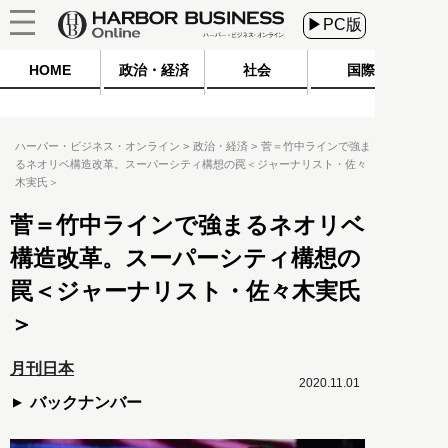
▶PC版
HOME
政治・経済
社会
国際
ハーバー・ビジネス・オンライン
政治・経済
菅＝竹中ラインで強ま
るネオリベ構造改革。スーパーシティ構想の罠＜ジャーナリスト・佐々
木実氏＞
菅＝竹中ラインで強まるネオリベ
構造改革。スーパーシティ構想の
罠＜ジャーナリスト・佐々木実氏
＞
月刊日本
2020.11.01
バックナンバー