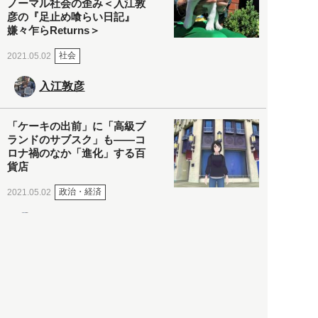
ノーマル社会の歪み＜入江敦
彦の『足止め喰らい日記』
嫌々乍らReturns＞
社会
2021.05.02
入江敦彦
「ケーキの出前」に「高級ブ
ランドのサブスク」も――コ
ロナ禍のなか「進化」する百
貨店
政治・経済
2021.05.02
都市商業研究所
「高度外国人材」という言葉
に潜む欺瞞と、日本が搾取し
依存する圧倒的多数の外国人
労働者の実像とは？