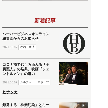
新着記事
ハーバービジネスオンライン
編集部からのお知らせ
政治・経済
2021.05.07
コロナ禍でむしろ沁みる「全
員悪人」の祭典。映画『ジェ
ントルメン』の魅力
カルチャー・スポーツ
2021.05.07
ヒナタカ
頻発する「検索汚染」とキー