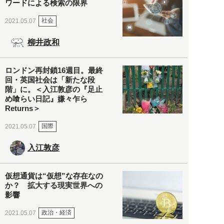
ワードによる検索の限界
社会
2021.05.07
柳井政和
ロンドン再封鎖16週目。最終
回・英国社会は「新たな段
階」に。＜入江敦彦の『足止
め喰らい日記』嫌々乍ら
Returns＞
国際
2021.05.07
入江敦彦
仮想通貨は“仮想”な存在なの
か？ 拡大する現実世界への
影響
政治・経済
2021.05.07