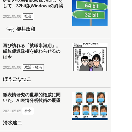
64bitへのWindowsの流れ。そ
して、32bit版Windowsの終焉
社会
2021.05.06
柳井政和
再び訪れる「就職氷河期」。
縁故優遇政権を終わらせるの
は今
政治・経済
2021.05.06
ぼうごなつこ
微表情研究の世界的権威に聞
いた、AI表情分析技術の展望
社会
2021.05.05
清水建二