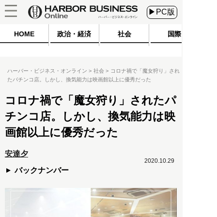
▶PC版
HOME
政治・経済
社会
国際
ハーバー・ビジネス・オンライン
社会
コロナ禍で「魔女狩り」され
たパチンコ店。しかし、換気能力は映画館以上に優秀だった
コロナ禍で「魔女狩り」されたパ
チンコ店。しかし、換気能力は映
画館以上に優秀だった
安達夕
2020.10.29
バックナンバー