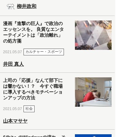
柳井政和
漫画『進撃の巨人』で政治の
エッセンスを。 良質なエンタ
ーテイメントは「政治離れ」
の処方箋
カルチャー・スポーツ
2021.05.07
井田 真人
上司の「応援」なんて部下に
は響かない！？ 今すぐ職場
に導入するべきモチベーショ
ンアップの方法
社会
2021.05.07
山本マサヤ