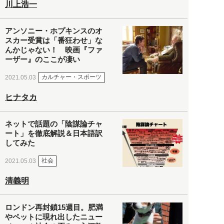
川上浩一
アンソニー・ホプキンスのオ
スカー受賞は「番狂わせ」な
んかじゃない！ 映画『ファ
ーザー』のここが凄い
カルチャー・スポーツ
2021.05.03
ヒナタカ
ネットで話題の「陰謀論チャ
ート」を徹底解説＆日本語訳
してみた
社会
2021.05.03
清義明
ロンドン再封鎖15週目。肥満
やペットに現れ出したニュー