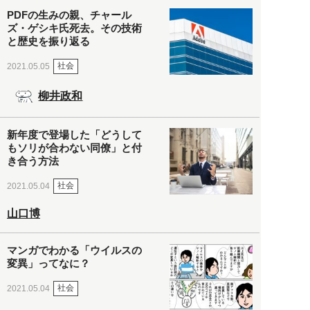
PDFの生みの親、チャール
ズ・ゲシキ氏死去。その技術
と歴史を振り返る
社会
2021.05.05
柳井政和
新年度で登場した「どうして
もソリが合わない同僚」と付
き合う方法
社会
2021.05.04
山口博
マンガでわかる「ウイルスの
変異」ってなに？
社会
2021.05.04