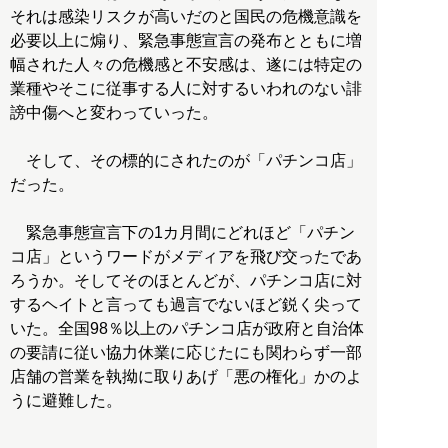
それは感染リスクが高いだのと国民の危機意識を
必要以上に煽り、緊急事態宣言の発布とともに増
幅された人々の危機感と不安感は、遂には特定の
業種やそこに従事する人に対するいわれのない誹
謗中傷へと変わっていった。
そして、その標的にされたのが「パチンコ店」
だった。
緊急事態宣言下の1カ月間にどれほど「パチン
コ店」というワードがメディアを飛び交ったであ
ろうか。そしてそのほとんどが、パチンコ店に対
するヘイトと言っても過言でないほど鋭く尖って
いた。全国98％以上のパチンコ店が政府と自治体
の要請に従い協力休業に応じたにも関わらず一部
店舗の営業を執拗に取りあげ「悪の権化」かのよ
うに避難した。