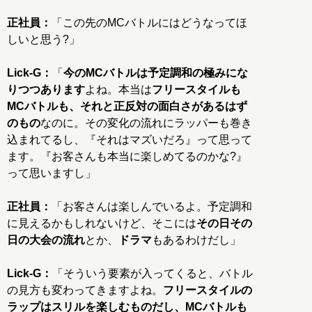
正社員：
「この先のMCバトルにはどうなってほ
しいと思う?」
Lick-G：
「
今のMCバトルは予定調和の極みにな
りつつあります
よね。本当は
フリースタイルも
MCバトルも、それと正反対の面白さがあるはず
のもの
なのに。その変化の流れにラッパーも巻き
込まれてるし、『それはマズいだろ』って思って
ます。『お客さんも本当に楽しめてるのかな?』
って思いますし」
正社員：
「お客さんは楽しんでいるよ。予定調和
に見えるかもしれないけど、そこには
その日その
日の大会の流れ
とか、
ドラマ
もあるわけだし」
Lick-G：
「そういう要素が入ってくると、バトル
の見方も変わってきますよね。
フリースタイルの
ラップはスリルを楽しむものだし、MCバトルも