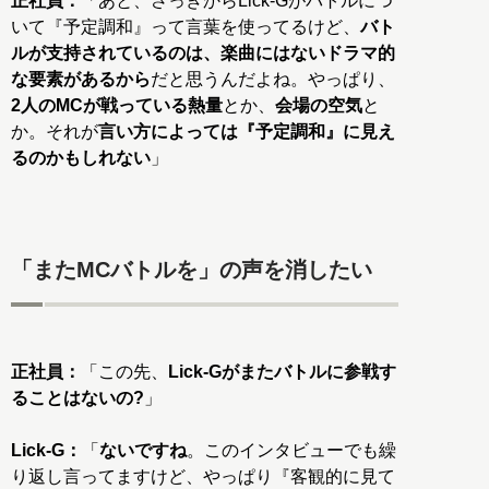
正社員：
「あと、さっきからLick-Gがバトルにつ
いて『予定調和』って言葉を使ってるけど、
バト
ルが支持されているのは、楽曲にはないドラマ的
な要素があるから
だと思うんだよね。やっぱり、
2人のMCが戦っている熱量
とか、
会場の空気
と
か。それが
言い方によっては『予定調和』に見え
るのかもしれない
」
「またMCバトルを」の声を消したい
正社員：
「この先、
Lick-Gがまたバトルに参戦す
ることはないの?
」
Lick-G：
「
ないですね
。このインタビューでも繰
り返し言ってますけど、やっぱり『客観的に見て