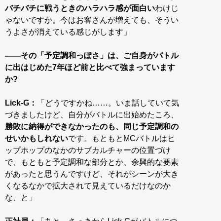
バチバチに戦うときのハラハラ感が面白い
わけじ
ゃないですか。今はお客さんが増えても、そうい
うよさが消えている感じがします」
――その「予定調和っぽさ」は、ご自身がバトル
に出はじめた7年ほど前と比べて強まっています
か?
Lick-G：
「どうですかね……。いま話していて気
づきましたけど、自分がバトルに出始めたころ、
勝敗に納得ができなかったのも、同じ予定調和の
せいかもしれない
です。もともとMCバトルはヒ
ップホップのなかのサブカルチャーの位置づけ
で、もともと予定調和な部分とか、余興的な要素
があったと思うんですけど、それがシーンが大き
くなるなかで拡大されて見えているだけなのか
な、と」