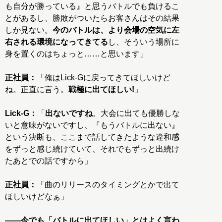
も自分が勝っている』と思うバトルでも負けるこ
とがあるし、勝敗がついたらお客さんはその結果
しか見ない。
今のバトルは、より会場の空気に左
右される環境になってきてる
し、そういう場所に
身を置くのはちょっと……と思います」
正社員：
「俺はLick-Gに戻ってきてほしいけど
ね。正直に言う。
戦極に出てほしい!
」
Lick-G：
「
出ないですね
。大会に出ても優勝しな
いと意味がないですし、『もうバトルに出ない』
という決断も、ここまで話してきたような違和感
をずっと感じ続けていて、それでもずっと出続け
たあとでの話ですから」
正社員：
「曲のリリースのタイミングとかで出て
ほしいけどなぁ」
――今でも「バトルに出てほしい」とはよく言わ