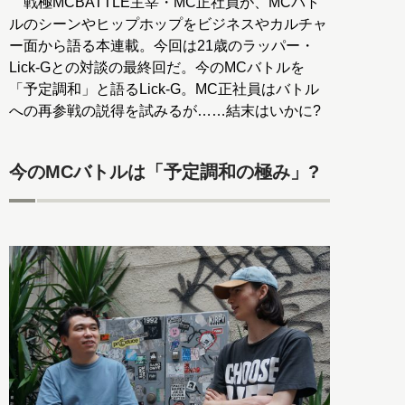
戦極MCBATTLE主宰・MC正社員が、MCバト
ルのシーンやヒップホップをビジネスやカルチャ
ー面から語る本連載。今回は21歳のラッパー・
Lick-Gとの対談の最終回だ。今のMCバトルを
「予定調和」と語るLick-G。MC正社員はバトル
への再参戦の説得を試みるが……結末はいかに?
今のMCバトルは「予定調和の極み」?