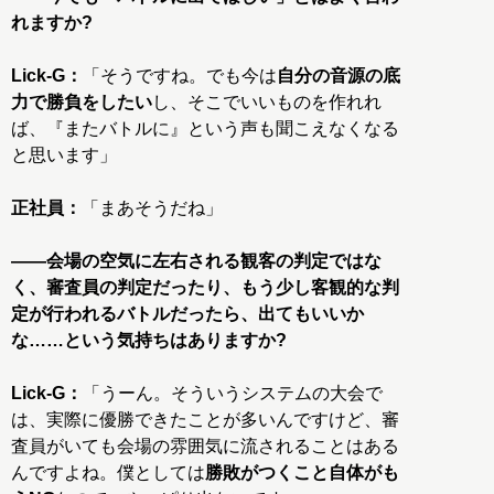
れますか?
Lick-G：
「そうですね。でも今は
自分の音源の底
力で勝負をしたい
し、そこでいいものを作れれ
ば、『またバトルに』という声も聞こえなくなる
と思います」
正社員：
「まあそうだね」
――会場の空気に左右される観客の判定ではな
く、審査員の判定だったり、もう少し客観的な判
定が行われるバトルだったら、出てもいいか
な……という気持ちはありますか?
Lick-G：
「うーん。そういうシステムの大会で
は、実際に優勝できたことが多いんですけど、審
査員がいても会場の雰囲気に流されることはある
んですよね。僕としては
勝敗がつくこと自体がも