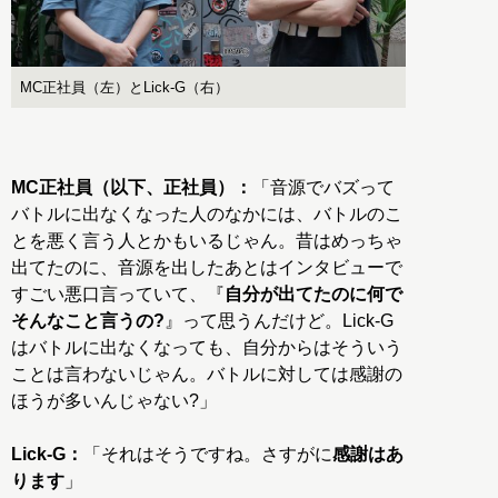
MC正社員（左）とLick-G（右）
MC正社員（以下、正社員）：
「音源でバズって
バトルに出なくなった人のなかには、バトルのこ
とを悪く言う人とかもいるじゃん。昔はめっちゃ
出てたのに、音源を出したあとはインタビューで
すごい悪口言っていて、『
自分が出てたのに何で
そんなこと言うの?
』って思うんだけど。Lick-G
はバトルに出なくなっても、自分からはそういう
ことは言わないじゃん。バトルに対しては感謝の
ほうが多いんじゃない?」
Lick-G：
「それはそうですね。さすがに
感謝はあ
ります
」