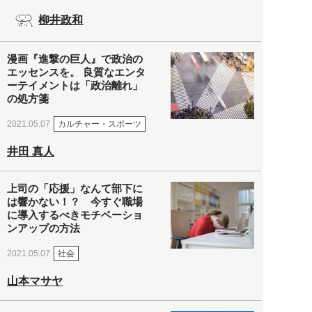
柳井政和
漫画『進撃の巨人』で政治の
エッセンスを。 良質なエンタ
ーテイメントは「政治離れ」
の処方箋
カルチャー・スポーツ
2021.05.07
井田 真人
上司の「応援」なんて部下に
は響かない！？ 今すぐ職場
に導入するべきモチベーショ
ンアップの方法
社会
2021.05.07
山本マサヤ