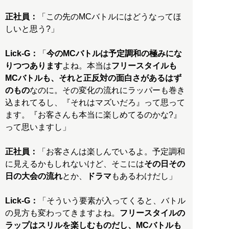
正社員：
「この先のMCバトルにはどうなってほ
しいと思う?」
Lick-G：
「
今のMCバトルは予定調和の極みにな
りつつあります
よね。本当は
フリースタイルも
MCバトルも、それと正反対の面白さがあるはず
のもの
なのに。その変化の流れにラッパーも巻き
込まれてるし、『それはマズいだろ』って思って
ます。『お客さんも本当に楽しめてるのかな?』
って思いますし」
正社員：
「お客さんは楽しんでいるよ。予定調和
に見えるかもしれないけど、そこには
その日その
日の大会の流れ
とか、
ドラマ
もあるわけだし」
Lick-G：
「そういう要素が入ってくると、バトル
の見方も変わってきますよね。
フリースタイルの
ラップはスリルを楽しむものだし、MCバトルも