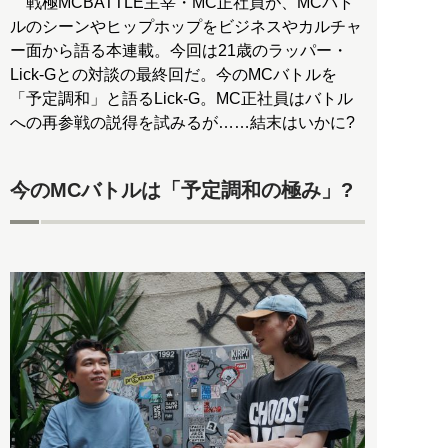
戦極MCBATTLE主宰・MC正社員が、MCバト
ルのシーンやヒップホップをビジネスやカルチャ
ー面から語る本連載。今回は21歳のラッパー・
Lick-Gとの対談の最終回だ。今のMCバトルを
「予定調和」と語るLick-G。MC正社員はバトル
への再参戦の説得を試みるが……結末はいかに?
今のMCバトルは「予定調和の極み」?