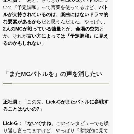
正社員：
「あと、さっきからLick-Gがバトルにつ
いて『予定調和』って言葉を使ってるけど、
バト
ルが支持されているのは、楽曲にはないドラマ的
な要素があるから
だと思うんだよね。やっぱり、
2人のMCが戦っている熱量
とか、
会場の空気
と
か。それが
言い方によっては『予定調和』に見え
るのかもしれない
」
「またMCバトルを」の声を消したい
正社員：
「この先、
Lick-Gがまたバトルに参戦す
ることはないの?
」
Lick-G：
「
ないですね
。このインタビューでも繰
り返し言ってますけど、やっぱり『客観的に見て