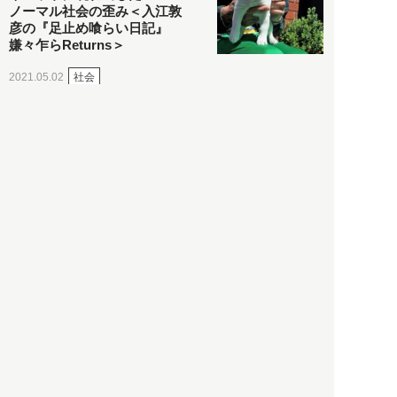
ノーマル社会の歪み＜入江敦
彦の『足止め喰らい日記』
嫌々乍らReturns＞
社会
2021.05.02
入江敦彦
「ケーキの出前」に「高級ブ
ランドのサブスク」も――コ
ロナ禍のなか「進化」する百
貨店
政治・経済
2021.05.02
都市商業研究所
「高度外国人材」という言葉
に潜む欺瞞と、日本が搾取し
依存する圧倒的多数の外国人
労働者の実像とは？