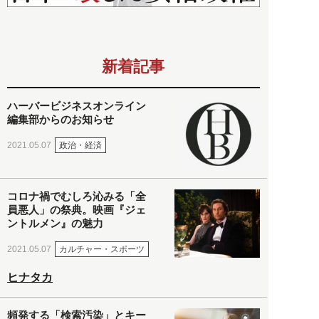
新着記事
ハーバービジネスオンライン
編集部からのお知らせ
政治・経済
2021.05.07
コロナ禍でむしろ沁みる「全
員悪人」の祭典。映画『ジェ
ントルメン』の魅力
カルチャー・スポーツ
2021.05.07
ヒナタカ
頻発する「検索汚染」とキー