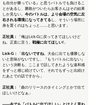
も自分が勝っている』と思うバトルでも負けるこ
とがあるし、勝敗がついたらお客さんはその結果
しか見ない。
今のバトルは、より会場の空気に左
右される環境になってきてる
し、そういう場所に
身を置くのはちょっと……と思います」
正社員：
「俺はLick-Gに戻ってきてほしいけど
ね。正直に言う。
戦極に出てほしい!
」
Lick-G：
「
出ないですね
。大会に出ても優勝しな
いと意味がないですし、『もうバトルに出ない』
という決断も、ここまで話してきたような違和感
をずっと感じ続けていて、それでもずっと出続け
たあとでの話ですから」
正社員：
「曲のリリースのタイミングとかで出て
ほしいけどなぁ」
――今でも「バトルに出てほしい」とはよく言わ