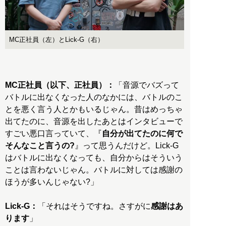
MC正社員（左）とLick-G（右）
MC正社員（以下、正社員）：
「音源でバズって
バトルに出なくなった人のなかには、バトルのこ
とを悪く言う人とかもいるじゃん。昔はめっちゃ
出てたのに、音源を出したあとはインタビューで
すごい悪口言っていて、『
自分が出てたのに何で
そんなこと言うの?
』って思うんだけど。Lick-G
はバトルに出なくなっても、自分からはそういう
ことは言わないじゃん。バトルに対しては感謝の
ほうが多いんじゃない?」
Lick-G：
「それはそうですね。さすがに
感謝はあ
ります
」