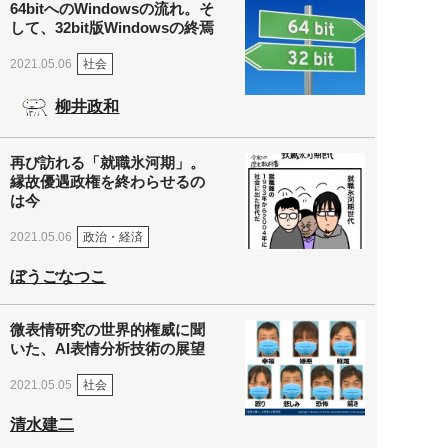
64bitへのWindowsの流れ。そ
して、32bit版Windowsの終焉
社会
2021.05.06
柳井政和
再び訪れる「就職氷河期」。
縁故優遇政権を終わらせるの
は今
政治・経済
2021.05.06
ぼうごなつこ
微表情研究の世界的権威に聞
いた、AI表情分析技術の展望
社会
2021.05.05
清水建二