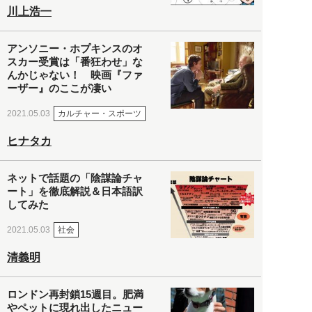
川上浩一
アンソニー・ホプキンスのオ
スカー受賞は「番狂わせ」な
んかじゃない！ 映画『ファ
ーザー』のここが凄い
カルチャー・スポーツ
2021.05.03
ヒナタカ
ネットで話題の「陰謀論チャ
ート」を徹底解説＆日本語訳
してみた
社会
2021.05.03
清義明
ロンドン再封鎖15週目。肥満
やペットに現れ出したニュー