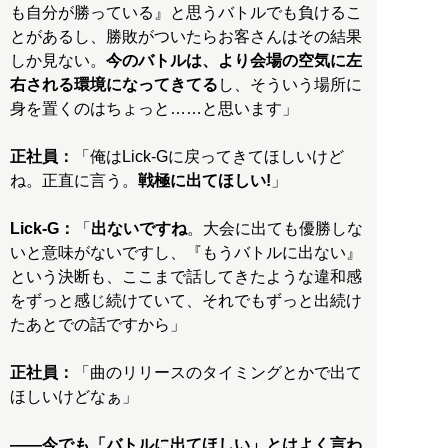
も自分が勝っている』と思うバトルでも負けるこ
とがあるし、勝敗がついたらお客さんはその結果
しか見ない。
今のバトルは、より会場の空気に左
右される環境になってきてる
し、そういう場所に
身を置くのはちょっと……と思います」
正社員：
「俺はLick-Gに戻ってきてほしいけど
ね。正直に言う。
戦極に出てほしい!
」
Lick-G：
「
出ないですね
。大会に出ても優勝しな
いと意味がないですし、『もうバトルに出ない』
という決断も、ここまで話してきたような違和感
をずっと感じ続けていて、それでもずっと出続け
たあとでの話ですから」
正社員：
「曲のリリースのタイミングとかで出て
ほしいけどなぁ」
――今でも「バトルに出てほしい」とはよく言わ