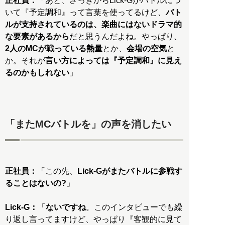
正社員：
「あと、さっきからLick-Gがバトルにつ
いて『予定調和』って言葉を使ってるけど、
バト
ルが支持されているのは、楽曲にはないドラマ的
な要素があるから
だと思うんだよね。やっぱり、
2人のMCが戦っている熱量
とか、
会場の空気
と
か。それが
言い方によっては『予定調和』に見え
るのかもしれない
」
「またMCバトルを」の声を消したい
正社員：
「この先、
Lick-Gがまたバトルに参戦す
ることはないの?
」
Lick-G：
「
ないですね
。このインタビューでも繰
り返し言ってますけど、やっぱり『客観的に見て