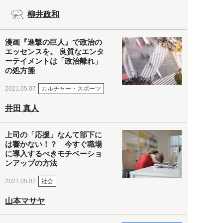
柳井政和
漫画『進撃の巨人』で政治の
エッセンスを。 良質なエンタ
ーテイメントは「政治離れ」
の処方箋
カルチャー・スポーツ
2021.05.07
井田 真人
上司の「応援」なんて部下に
は響かない！？ 今すぐ職場
に導入するべきモチベーショ
ンアップの方法
社会
2021.05.07
山本マサヤ