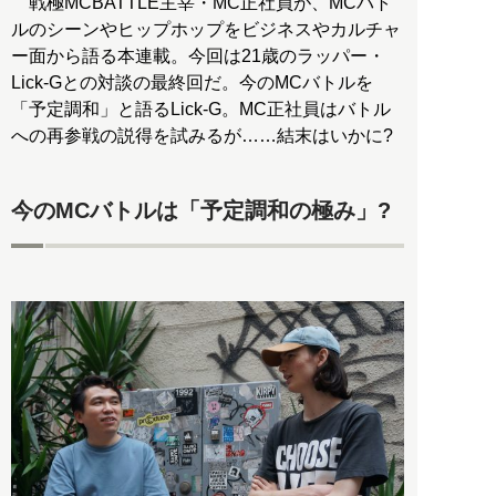
戦極MCBATTLE主宰・MC正社員が、MCバト
ルのシーンやヒップホップをビジネスやカルチャ
ー面から語る本連載。今回は21歳のラッパー・
Lick-Gとの対談の最終回だ。今のMCバトルを
「予定調和」と語るLick-G。MC正社員はバトル
への再参戦の説得を試みるが……結末はいかに?
今のMCバトルは「予定調和の極み」?