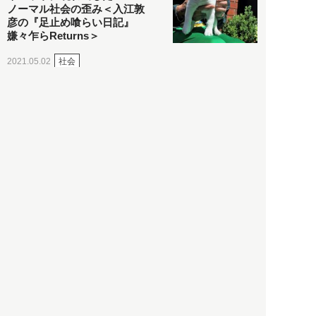
ノーマル社会の歪み＜入江敦
彦の『足止め喰らい日記』
嫌々乍らReturns＞
社会
2021.05.02
入江敦彦
「ケーキの出前」に「高級ブ
ランドのサブスク」も――コ
ロナ禍のなか「進化」する百
貨店
政治・経済
2021.05.02
都市商業研究所
「高度外国人材」という言葉
に潜む欺瞞と、日本が搾取し
依存する圧倒的多数の外国人
労働者の実像とは？