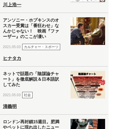
川上浩一
アンソニー・ホプキンスのオ
スカー受賞は「番狂わせ」な
んかじゃない！ 映画『ファ
ーザー』のここが凄い
カルチャー・スポーツ
2021.05.03
ヒナタカ
ネットで話題の「陰謀論チャ
ート」を徹底解説＆日本語訳
してみた
社会
2021.05.03
清義明
ロンドン再封鎖15週目。肥満
やペットに現れ出したニュー