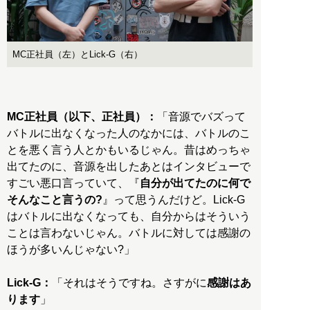
MC正社員（左）とLick-G（右）
MC正社員（以下、正社員）：
「音源でバズって
バトルに出なくなった人のなかには、バトルのこ
とを悪く言う人とかもいるじゃん。昔はめっちゃ
出てたのに、音源を出したあとはインタビューで
すごい悪口言っていて、『
自分が出てたのに何で
そんなこと言うの?
』って思うんだけど。Lick-G
はバトルに出なくなっても、自分からはそういう
ことは言わないじゃん。バトルに対しては感謝の
ほうが多いんじゃない?」
Lick-G：
「それはそうですね。さすがに
感謝はあ
ります
」