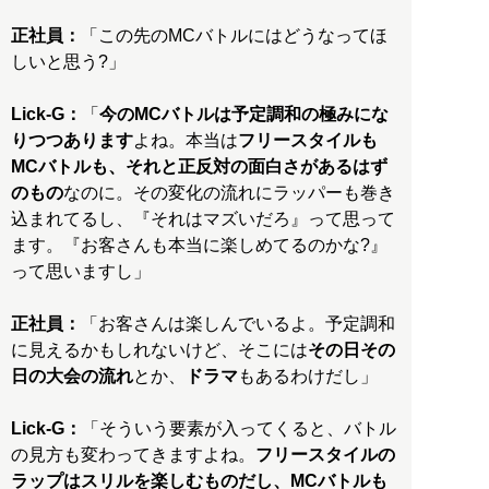
正社員：
「この先のMCバトルにはどうなってほ
しいと思う?」
Lick-G：
「
今のMCバトルは予定調和の極みにな
りつつあります
よね。本当は
フリースタイルも
MCバトルも、それと正反対の面白さがあるはず
のもの
なのに。その変化の流れにラッパーも巻き
込まれてるし、『それはマズいだろ』って思って
ます。『お客さんも本当に楽しめてるのかな?』
って思いますし」
正社員：
「お客さんは楽しんでいるよ。予定調和
に見えるかもしれないけど、そこには
その日その
日の大会の流れ
とか、
ドラマ
もあるわけだし」
Lick-G：
「そういう要素が入ってくると、バトル
の見方も変わってきますよね。
フリースタイルの
ラップはスリルを楽しむものだし、MCバトルも