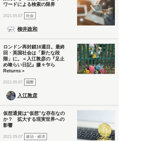
ワードによる検索の限界
社会
2021.05.07
柳井政和
ロンドン再封鎖16週目。最終
回・英国社会は「新たな段
階」に。＜入江敦彦の『足止
め喰らい日記』嫌々乍ら
Returns＞
国際
2021.05.07
入江敦彦
仮想通貨は“仮想”な存在なの
か？ 拡大する現実世界への
影響
政治・経済
2021.05.07