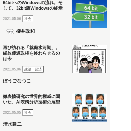
64bitへのWindowsの流れ。そ
して、32bit版Windowsの終焉
社会
2021.05.06
柳井政和
再び訪れる「就職氷河期」。
縁故優遇政権を終わらせるの
は今
政治・経済
2021.05.06
ぼうごなつこ
微表情研究の世界的権威に聞
いた、AI表情分析技術の展望
社会
2021.05.05
清水建二