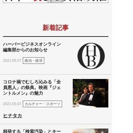
新着記事
ハーバービジネスオンライン
編集部からのお知らせ
政治・経済
2021.05.07
コロナ禍でむしろ沁みる「全
員悪人」の祭典。映画『ジェ
ントルメン』の魅力
カルチャー・スポーツ
2021.05.07
ヒナタカ
頻発する「検索汚染」とキー