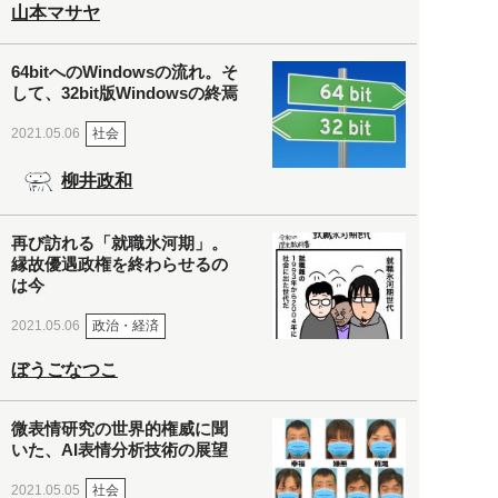
山本マサヤ
64bitへのWindowsの流れ。そ
して、32bit版Windowsの終焉
社会
2021.05.06
柳井政和
再び訪れる「就職氷河期」。
縁故優遇政権を終わらせるの
は今
政治・経済
2021.05.06
ぼうごなつこ
微表情研究の世界的権威に聞
いた、AI表情分析技術の展望
社会
2021.05.05