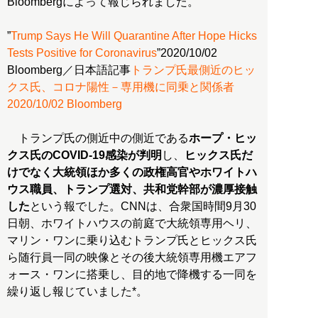
Bloombergによって報じられました。
”
Trump Says He Will Quarantine After Hope Hicks
Tests Positive for Coronavirus
”2020/10/02
Bloomberg／日本語記事
トランプ氏最側近のヒッ
クス氏、コロナ陽性－専用機に同乗と関係者
2020/10/02 Bloomberg
トランプ氏の側近中の側近である
ホープ・ヒッ
クス氏のCOVID-19感染が判明
し、
ヒックス氏だ
けでなく大統領ほか多くの政権高官やホワイトハ
ウス職員、トランプ選対、共和党幹部が濃厚接触
した
という報でした。CNNは、合衆国時間9月30
日朝、ホワイトハウスの前庭で大統領専用ヘリ、
マリン・ワンに乗り込むトランプ氏とヒックス氏
ら随行員一同の映像とその後大統領専用機エアフ
ォース・ワンに搭乗し、目的地で降機する一同を
繰り返し報じていました*。