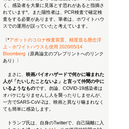
く、感染者を大量に見落とす恐れがあると指摘さ
れています*。また陽性者は、PCR検査で確定検
査をする必要があります。筆者は、ホワイトハウ
スでの運用が誤っていたと考えています。
〈*
アボットのコロナ検査装置、精度巡る懸念浮
上－ホワイトハウスも使用 2020/05/14
Bloomberg
（原典論文のプレプリントへのリンク
あり）〉
まさに、
映画バイオハザードで何かに噛まれた
人が「たいしたことないよ」と言って仲間の中に
いるようなもの
です。勿論、COVID-19感染者は
オバケになりませんし人を襲ったりしませんが、
一方でSARS-CoV-2は、映画と異なり噛まれなく
ても簡単に感染します。
トランプ氏は、自身のTwitterで、自己隔離に入