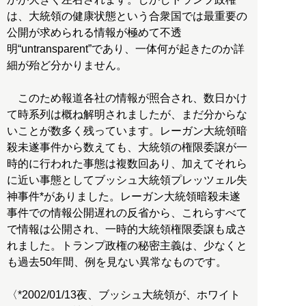
は、大統領の健康状態という合衆国では最重要の
公開が求められる情報が極めて不透
明“untransparent”であり、一体何が起きたのか詳
細が殆ど分かりません。
このため報道各社の情報が照合され、数日かけ
て時系列は概ね解明されましたが、まだ分からな
いことが数多く残っています。レーガン大統領暗
殺未遂事件から数えても、大統領の権限委譲が一
時的に行われた事態は複数回あり、加えてそれら
に近い事態としてブッシュ大統領プレッツェル失
神事件*がありました。レーガン大統領暗殺未遂
事件での情報公開遅れの反省から、これらすべて
で情報は公開され、一時的大統領権限委譲も成さ
れました。トランプ政権の秘密主義は、少なくと
も過去50年間、例を見ない異常なものです。
〈*2002/01/13夜、ブッシュ大統領が、ホワイト