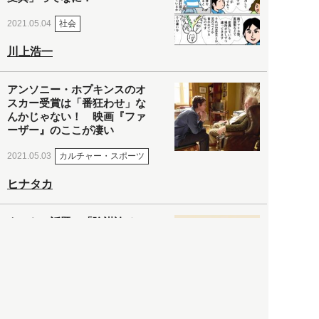
社会
2021.05.04
川上浩一
アンソニー・ホプキンスのオ
スカー受賞は「番狂わせ」な
んかじゃない！ 映画『ファ
ーザー』のここが凄い
カルチャー・スポーツ
2021.05.03
ヒナタカ
ネットで話題の「陰謀論チャ
ート」を徹底解説＆日本語訳
してみた
社会
2021.05.03
清義明