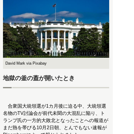
David Mark via Pixabay
地獄の釜の蓋が開いたとき
合衆国大統領選が1カ月後に迫る中、大統領選
名物のTV討論会が前代未聞の大混乱に陥り、ト
ランプ氏の一方的大敗北となったことへの報道が
まだ熱を帯びる10月2日朝、とんでもない速報が