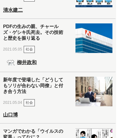
清水建二
PDFの生みの親、チャール
ズ・ゲシキ氏死去。その技術
と歴史を振り返る
社会
2021.05.05
柳井政和
新年度で登場した「どうして
もソリが合わない同僚」と付
き合う方法
社会
2021.05.04
山口博
マンガでわかる「ウイルスの
変異」ってなに？