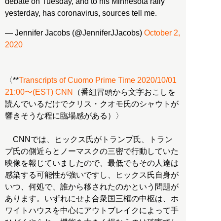
debate on Tuesday, and to his Minnesota rally
yesterday, has coronavirus, sources tell me.
— Jennifer Jacobs (@JenniferJJacobs)
October 2,
2020
〈**
Transcripts of Cuomo Prime Time 2020/10/01
21:00〜(EST) CNN
（番組冒頭から文字おこしを
読んでいるだけでクリス・クオモ氏のシャウトが
響きそうな程に臨場感がある）〉
CNNでは、ヒックス氏がトランプ氏、トラン
プ氏の側近らとノーマスクの三密で行動していた
映像を報じていましたので、最低でもその人達は
感染する可能性が強いですし、ヒックス氏自身が
いつ、何処で、誰から移されたのかという問題が
あります。いずれにせよ合衆国三権の中枢は、ホ
ワイトハウスを中心にアウトブレイクによって手