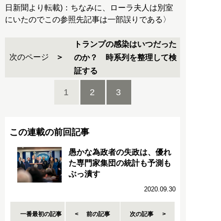
日新聞より転載)：ちなみに、ローラ夫人は別室
にいたのでこの参照先記事は一部誤りである〉
トランプの感染はいつだった
次のページ
のか？ 時系列を整理して検
証する
1
2
3
この連載の前回記事
愚かな為政者の失政は、優れ
た専門家集団の統計も予測も
ぶっ潰す
2020.09.30
一番最初の記事
前の記事
次の記事