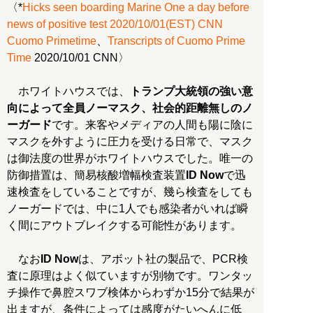
〈*
Hicks seen boarding Marine One a day before
news of positive test 2020/10/01(EST) CNN
Cuomo Primetime
、
Transcripts of Cuomo Prime
Time
2020/10/01 CNN〉
ホワイトハウスでは、
トランプ大統領の強い意
向によって全員ノーマスク、社会的距離無しのノ
ーガード
です。来客やメディアの人間も陽に陰に
マスクを外すように圧力を受ける日常で、マスク
は御法度の世界がホワイトハウスでした。唯一の
防御措置は、簡易核酸増幅検査装置
ID Now
で迅
速検査をしていることですが、幾ら検査をしても
ノーガードでは、中に1人でも感染者がいれば瞬
く間にアウトブレイクする可能性があります。
なお
ID Now
は、アボット社の製品で、PCR検
査に原理はよく似ていますが別物です。ワンタッ
チ操作で鼻腔スワブ検体からわずか15分で結果が
出ますが、条件によっては感度がたいへんに低