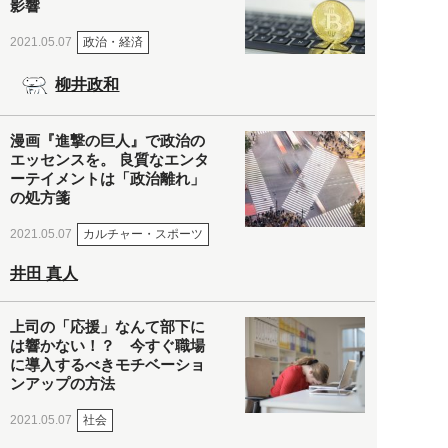
影響
政治・経済
2021.05.07
柳井政和
漫画『進撃の巨人』で政治の
エッセンスを。 良質なエンタ
ーテイメントは「政治離れ」
の処方箋
カルチャー・スポーツ
2021.05.07
井田 真人
上司の「応援」なんて部下に
は響かない！？ 今すぐ職場
に導入するべきモチベーショ
ンアップの方法
社会
2021.05.07