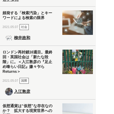
頻発する「検索汚染」とキー
ワードによる検索の限界
社会
2021.05.07
柳井政和
ロンドン再封鎖16週目。最終
回・英国社会は「新たな段
階」に。＜入江敦彦の『足止
め喰らい日記』嫌々乍ら
Returns＞
国際
2021.05.07
入江敦彦
仮想通貨は“仮想”な存在なの
か？ 拡大する現実世界への