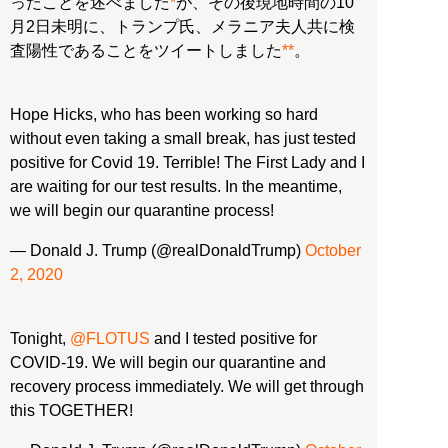
ったことを述べました
*
が、その後現地時間の10
月2日未明に、トランプ氏、メラニア夫人共に検
査陽性であることをツイートしました
**
。
Hope Hicks, who has been working so hard
without even taking a small break, has just tested
positive for Covid 19. Terrible! The First Lady and I
are waiting for our test results. In the meantime,
we will begin our quarantine process!
— Donald J. Trump (@realDonaldTrump)
October
2, 2020
Tonight,
@FLOTUS
and I tested positive for
COVID-19. We will begin our quarantine and
recovery process immediately. We will get through
this TOGETHER!