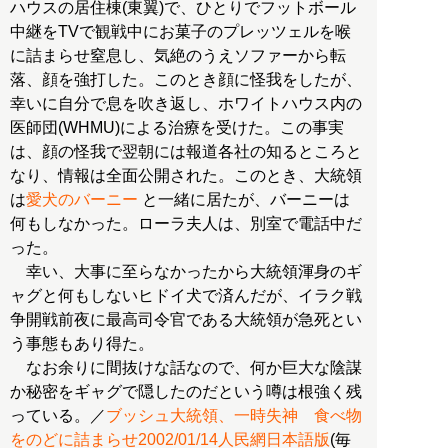
ハウスの居住棟(東翼)で、ひとりでフットボール
中継をTVで観戦中にお菓子のプレッツェルを喉
に詰まらせ窒息し、気絶のうえソファーから転
落、顔を強打した。このとき顔に怪我をしたが、
幸いに自分で息を吹き返し、ホワイトハウス内の
医師団(WHMU)による治療を受けた。この事実
は、顔の怪我で翌朝には報道各社の知るところと
なり、情報は全面公開された。このとき、大統領
は
愛犬のバーニー
と一緒に居たが、バーニーは
何もしなかった。ローラ夫人は、別室で電話中だ
った。
幸い、大事に至らなかったから大統領渾身のギ
ャグと何もしないヒドイ犬で済んだが、イラク戦
争開戦前夜に最高司令官である大統領が急死とい
う事態もあり得た。
なお余りに間抜けな話なので、何か巨大な陰謀
か秘密をギャグで隠したのだという噂は根強く残
っている。／
ブッシュ大統領、一時失神 食べ物
をのどに詰まらせ2002/01/14人民網日本語版
(毎