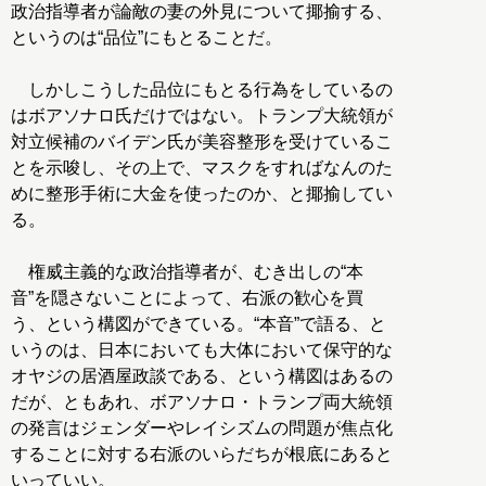
政治指導者が論敵の妻の外見について揶揄する、
というのは“品位”にもとることだ。
しかしこうした品位にもとる行為をしているの
はボアソナロ氏だけではない。トランプ大統領が
対立候補のバイデン氏が美容整形を受けているこ
とを示唆し、その上で、マスクをすればなんのた
めに整形手術に大金を使ったのか、と揶揄してい
る。
権威主義的な政治指導者が、むき出しの“本
音”を隠さないことによって、右派の歓心を買
う、という構図ができている。“本音”で語る、と
いうのは、日本においても大体において保守的な
オヤジの居酒屋政談である、という構図はあるの
だが、ともあれ、ボアソナロ・トランプ両大統領
の発言はジェンダーやレイシズムの問題が焦点化
することに対する右派のいらだちが根底にあると
いっていい。