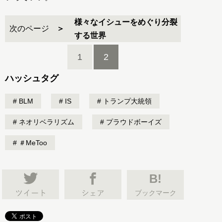
様々なイシューをめぐり分裂
次のページ
する世界
1
2
ハッシュタグ
BLM
IS
トランプ大統領
ネオリベラリズム
プラウドボーイズ
＃MeToo
B!
ブックマーク