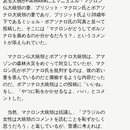
ある人物がFacebookにエマニュエル・マクロン
仏大統領の妻、ブリジット・マクロン氏とボアソ
ナロ大統領の妻であり、ブリジット氏より28歳年
下であるミシェル・ボアソナロ氏の写真と並べて
投稿した。そこには「マクロンがどうしてボルソ
ナロを責めるのか分かるだろう？」というコメン
トが添えられていた。
マクロン仏大統領とボアソナロ大統領は、アマ
ゾンの森林火災をめぐって対立していたが、マク
ロン氏がボアソナロ氏を批判するのは、彼の若い
妻を羨んでいるのだと揶揄するような内容だった
のだ。ボアソナロ大統領はこの投稿に「いいね」
をし、「やつに恥をかかせるなよ、ハハ」とコメ
ントした。
当然、マクロン大統領は抗議し、「ブラジルの
女性は大統領のコメントを読むことを恥ずかしく
思うだろう」と返しているが、普通に考えれば、