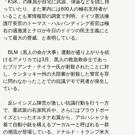
「KSK」の隊員が自宅に武器、弾薬などを隠し持
っていたり、また軍内には600人の極右支持者が
いることも軍情報部の調査で判明、ドイツ憲法擁
護庁長官のトーマス・ハルバンディング長官は極
右の過激派とテロが今日のドイツの民主主義にと
って最大の脅威、と表明している。
BLM（黒人の命が大事）運動が盛り上がりを続
けるアメリカでは3月、黒人の救急救命士であっ
たブリアンナ・テイラー氏が射殺されたことに対
し、ケンタッキー州の大陪審が射殺した警官を罪
に問わなかったことでの抗議デモで死者が発生し
ている。
反レイシズム陣営が激しい抗議行動を行う一方
で、重武装の右派民兵や、さらにはプラウドボー
イズといったオルタナ右翼から、アロハシャツを
着て自動小銃を構えるブーガルーと呼ばれる一群
の潮流が登場している。ドナルド・トランプ米大