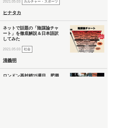
カルチャー・スポーツ
2021.05.03
ヒナタカ
ネットで話題の「陰謀論チャ
ート」を徹底解説＆日本語訳
してみた
社会
2021.05.03
清義明
ロンドン再封鎖15週目。肥満
やペットに現れ出したニュー
ノーマル社会の歪み＜入江敦
彦の『足止め喰らい日記』
嫌々乍らReturns＞
社会
2021.05.02
入江敦彦