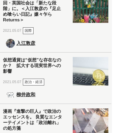
回・英国社会は「新たな段
階」に。＜入江敦彦の『足止
め喰らい日記』嫌々乍ら
Returns＞
国際
2021.05.07
入江敦彦
仮想通貨は“仮想”な存在なの
か？ 拡大する現実世界への
影響
政治・経済
2021.05.07
柳井政和
漫画『進撃の巨人』で政治の
エッセンスを。 良質なエンタ
ーテイメントは「政治離れ」
の処方箋