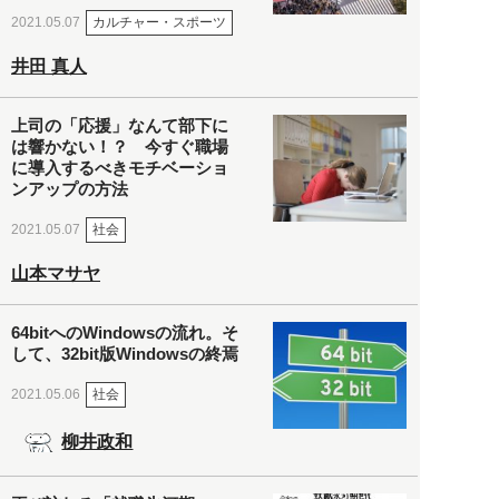
カルチャー・スポーツ
2021.05.07
井田 真人
上司の「応援」なんて部下に
は響かない！？ 今すぐ職場
に導入するべきモチベーショ
ンアップの方法
社会
2021.05.07
山本マサヤ
64bitへのWindowsの流れ。そ
して、32bit版Windowsの終焉
社会
2021.05.06
柳井政和