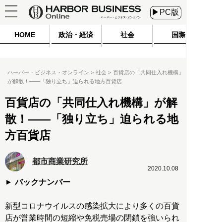
▶PC版
HOME
政治・経済
社会
国際
ハーバー・ビジネス・オンライン
社会
百貨店の「共同仕入れ機構」
が解散！――「独り立ち」迫られる地方百貨店
百貨店の「共同仕入れ機構」が解
散！――「独り立ち」迫られる地
方百貨店
都市商業研究所
2020.10.08
バックナンバー
新型コロナウイルスの感染拡大により多くの百貨
店が営業時間の短縮や免税売場の閉鎖を強いられ