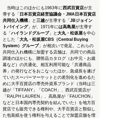
当時はこのほかにも1963年に
西武百貨店
が主
導する「
日本百貨店経営協議会・JMA日本百貨店
共同仕入機構
」と
三越
が主導する「
JBジョイン
トバイイング
」が、1971年に
は高島屋
が主導す
る「
ハイランドグループ
」と
大丸・松坂屋
を中心
とした「
大丸・松坂屋CBS（Central Buying
System）グループ
」が相次いで発足。これらの
共同仕入れ機構に加盟する店舗は、共同での商品
調達のほかにも、贈答品カタログ（お中元・お歳
暮など）の共通化、相互利用可能な「共通商品
券」の発行などをおこなったほか、急成長を遂げ
ていたスーパーマーケットとの差別化を進めるた
めに大手百貨店の専売外資系ブランド（当時は三
越が「TIFFANY」「COACH」、西武百貨店が
「RALPH LAUREN」、高島屋が「FAUCHON」
などと日本国内専売契約を結んでいた）を地方百
貨店でも販売できる権利や、大手百貨店と類似し
た包装紙を使う権利を与えることで加盟店舗を増