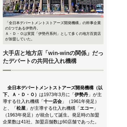
「全日本デパートメントストアーズ開発機構」の幹事企業
の1つである伊勢丹。
Ａ・Ｄ・Ｏは実質「伊勢丹系列」として多くの地方百貨店
が加盟していた。
大手店と地方店「win-winの関係」だっ
たデパートの共同仕入れ機構
全日本デパートメントストアーズ開発機構（以
下、Ａ・Ｄ・Ｏ）
は1973年3月に「
伊勢丹
」が主
導する仕入れ機構「
十一店会
」（1961年発足）
と、「
松屋
」が主導する仕入れ機構「
エコー
」
（1963年発足）が統合して誕生。発足時の加盟
企業数は41社、加盟店舗数は60店舗であった。