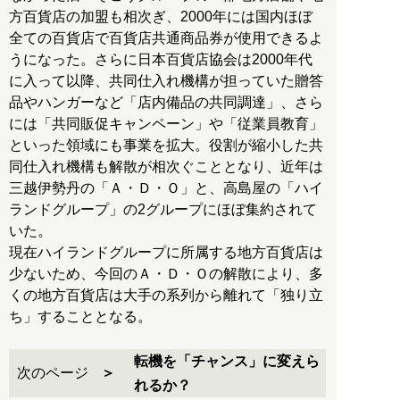
方百貨店の加盟も相次ぎ、2000年には国内ほぼ
全ての百貨店で百貨店共通商品券が使用できるよ
うになった。さらに日本百貨店協会は2000年代
に入って以降、共同仕入れ機構が担っていた贈答
品やハンガーなど「店内備品の共同調達」、さら
には「共同販促キャンペーン」や「従業員教育」
といった領域にも事業を拡大。役割が縮小した共
同仕入れ機構も解散が相次ぐこととなり、近年は
三越伊勢丹の「Ａ・Ｄ・Ｏ」と、高島屋の「ハイ
ランドグループ」の2グループにほぼ集約されて
いた。
現在ハイランドグループに所属する地方百貨店は
少ないため、今回のＡ・Ｄ・Ｏの解散により、多
くの地方百貨店は大手の系列から離れて「独り立
ち」することとなる。
転機を「チャンス」に変えら
次のページ
れるか？