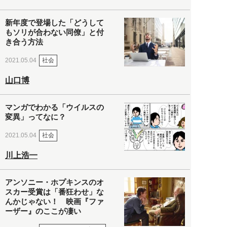
新年度で登場した「どうして
もソリが合わない同僚」と付
き合う方法
社会
2021.05.04
山口博
マンガでわかる「ウイルスの
変異」ってなに？
社会
2021.05.04
川上浩一
アンソニー・ホプキンスのオ
スカー受賞は「番狂わせ」な
んかじゃない！ 映画『ファ
ーザー』のここが凄い