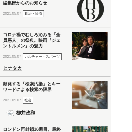
編集部からのお知らせ
政治・経済
2021.05.07
コロナ禍でむしろ沁みる「全
員悪人」の祭典。映画『ジェ
ントルメン』の魅力
カルチャー・スポーツ
2021.05.07
ヒナタカ
頻発する「検索汚染」とキー
ワードによる検索の限界
社会
2021.05.07
柳井政和
ロンドン再封鎖16週目。最終