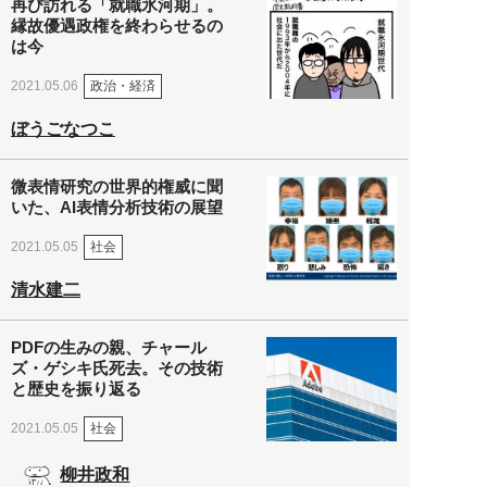
再び訪れる「就職氷河期」。
縁故優遇政権を終わらせるの
は今
政治・経済
2021.05.06
ぼうごなつこ
微表情研究の世界的権威に聞
いた、AI表情分析技術の展望
社会
2021.05.05
清水建二
PDFの生みの親、チャール
ズ・ゲシキ氏死去。その技術
と歴史を振り返る
社会
2021.05.05
柳井政和