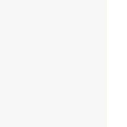
HBOについて
記事使用について
プライバシーポリシー
著作権について
運営会社
お問い合わせ