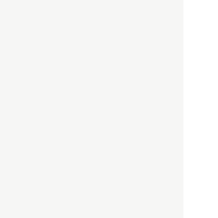
社会
2021.05.01
月刊日本
以前の記事をもっと見る