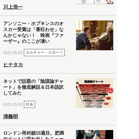
川上浩一
アンソニー・ホプキンスのオ
スカー受賞は「番狂わせ」な
んかじゃない！ 映画『ファ
ーザー』のここが凄い
カルチャー・スポーツ
2021.05.03
ヒナタカ
ネットで話題の「陰謀論チャ
ート」を徹底解説＆日本語訳
してみた
社会
2021.05.03
清義明
ロンドン再封鎖15週目。肥満
やペットに現れ出したニュー