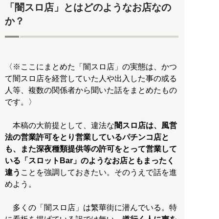
「闇スロ店」とはどのようなお店なの
か？
〈※ここにまとめた「闇スロ店」の実態は、かつ
て闇スロ店を経営していた人や出入した事の或る
人等、複数の関係者から聞いた話をまとめたもの
です。〉
本稿の大前提として、違法な
闇スロ店は、風営
法の営業許可をとり営業しているパチンコ店と
も、また深夜種類提供等の許可をとって営業して
いる「スロットBar」のようなお店ともまったく
違う
ことを強調しておきたい。そのうえで話を進
めよう。
多くの「闇スロ店」は繁華街に潜んでいる。特