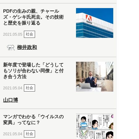
PDFの生みの親、チャール
ズ・ゲシキ氏死去。その技術
と歴史を振り返る
社会
2021.05.05
柳井政和
新年度で登場した「どうして
もソリが合わない同僚」と付
き合う方法
社会
2021.05.04
山口博
マンガでわかる「ウイルスの
変異」ってなに？
社会
2021.05.04