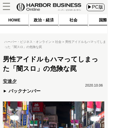
▶PC版
HOME
政治・経済
社会
国際
ハーバー・ビジネス・オンライン
社会
男性アイドルもハマってしま
った「闇スロ」の危険な罠
男性アイドルもハマってしまっ
た「闇スロ」の危険な罠
安達夕
2020.10.06
バックナンバー