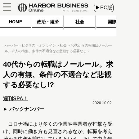
▶PC版
HOME
政治・経済
社会
国際
ハーバー・ビジネス・オンライン
社会
40代からの転職はノールー
ル。求人の有無、条件の不適合など悲観する必要なし!?
40代からの転職はノールール。求
人の有無、条件の不適合など悲観
する必要なし!?
週刊SPA！
2020.10.02
バックナンバー
コロナ禍により多くの企業や事業者が打撃を受
け、同時に働き方も見直されるなか、転職を考え
始める中年が増加しているという。そして中高年