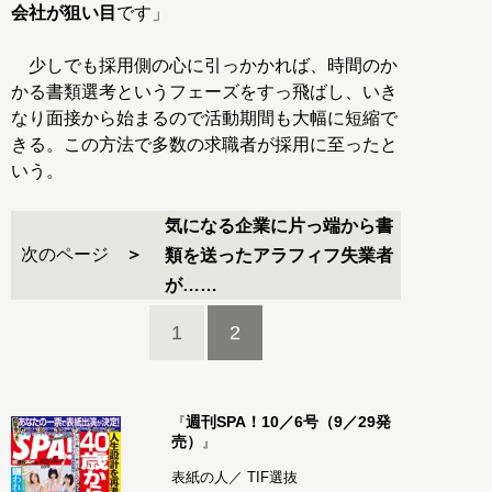
会社が狙い目
です」
少しでも採用側の心に引っかかれば、時間のか
かる書類選考というフェーズをすっ飛ばし、いき
なり面接から始まるので活動期間も大幅に短縮で
きる。この方法で多数の求職者が採用に至ったと
いう。
気になる企業に片っ端から書
次のページ
類を送ったアラフィフ失業者
が……
1
2
週刊SPA！10／6号（9／29発
『
売）
』
表紙の人／ TIF選抜