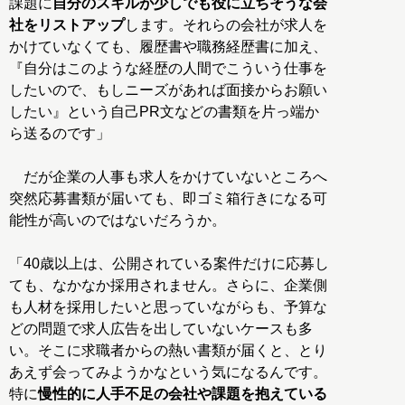
課題に
自分のスキルが少しでも役に立ちそうな会
社をリストアップ
します。それらの会社が求人を
かけていなくても、履歴書や職務経歴書に加え、
『自分はこのような経歴の人間でこういう仕事を
したいので、もしニーズがあれば面接からお願い
したい』という自己PR文などの書類を片っ端か
ら送るのです」
だが企業の人事も求人をかけていないところへ
突然応募書類が届いても、即ゴミ箱行きになる可
能性が高いのではないだろうか。
「40歳以上は、公開されている案件だけに応募し
ても、なかなか採用されません。さらに、企業側
も人材を採用したいと思っていながらも、予算な
どの問題で求人広告を出していないケースも多
い。そこに求職者からの熱い書類が届くと、とり
あえず会ってみようかなという気になるんです。
特に
慢性的に人手不足の会社や課題を抱えている