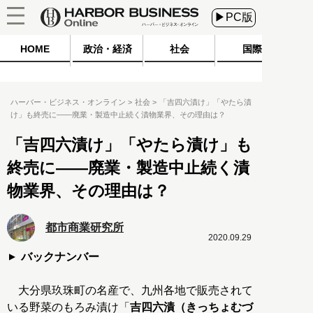
▶PC版
HOME
政治・経済
社会
国際
ハーバー・ビジネス・オンライン
社会
「吉四六漬け」「やたら漬
け」も終売に――廃業・製造中止続く漬物業界、その理由は？
「吉四六漬け」「やたら漬け」も
終売に――廃業・製造中止続く漬
物業界、その理由は？
都市商業研究所
2020.09.29
バックナンバー
大分県玖珠町の名産で、九州各地で販売されて
いる野菜のもろみ漬け「
吉四六漬（きっちょむづ