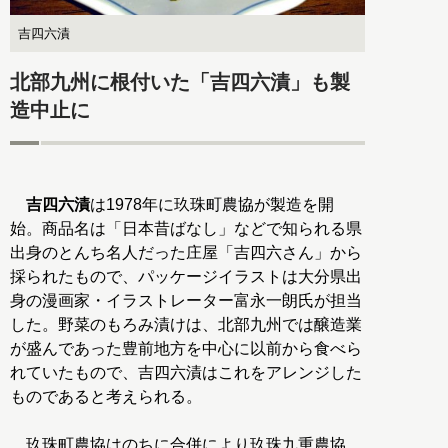
吉四六漬
北部九州に根付いた「吉四六漬」も製
造中止に
吉四六漬
は1978年に玖珠町農協が製造を開
始。商品名は「日本昔ばなし」などで知られる県
出身のとんち名人だった庄屋「吉四六さん」から
採られたもので、パッケージイラストは大分県出
身の漫画家・イラストレーター富永一朗氏が担当
した。野菜のもろみ漬けは、北部九州では醸造業
が盛んであった豊前地方を中心に以前から食べら
れていたもので、吉四六漬はこれをアレンジした
ものであると考えられる。
玖珠町農協はのちに合併により玖珠九重農協