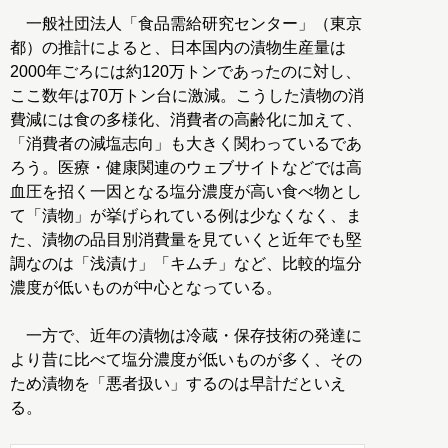
一般社団法人「食品需給研究センター」（東京
都）の推計によると、日本国内の漬物生産量は
2000年ごろには約120万トンであったのに対し、
ここ数年は70万トン台に激減。こうした漬物の消
費減には食の多様化、消費者の高齢化に加えて、
「消費者の減塩志向」も大きく関わっているであ
ろう。医療・健康関連のウェブサイトなどでは高
血圧を招く一因となる塩分濃度が高い食べ物とし
て「漬物」が挙げられている例は少なくなく、ま
た、漬物の品目別消費量を見ていくと近年でも堅
調なのは「浅漬け」「キムチ」など、比較的塩分
濃度が低いものが中心となっている。
一方で、近年の漬物は冷蔵・保存技術の発達に
より昔に比べて塩分濃度が低いものが多く、その
ため漬物を「悪者扱い」するのは早計だといえ
る。