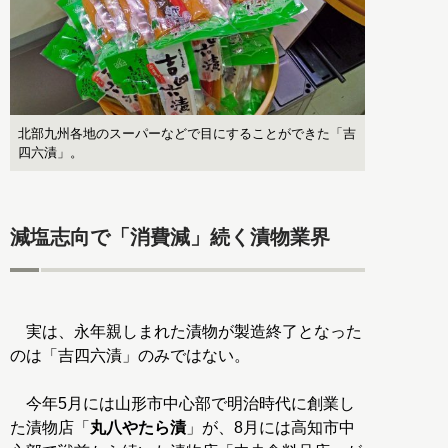
北部九州各地のスーパーなどで目にすることができた「吉
四六漬」。
減塩志向で「消費減」続く漬物業界
実は、永年親しまれた漬物が製造終了となった
のは「吉四六漬」のみではない。
今年5月には山形市中心部で明治時代に創業し
た漬物店「
丸八やたら漬
」が、8月には高知市中