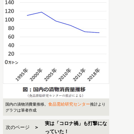
食品需給研究センター
国内の漬物消費量推移。
推計より
グラフは筆者作成
実は「コロナ禍」も打撃にな
次のページ
っていた！