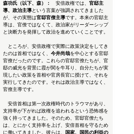
森功氏（以下、森）：
安倍政権では、
官邸主
導、政治主導
という言葉が強調されてきました
が、その実態は
官邸官僚主導
です。本来の官邸主
導は、官僚ではなくて、政治家がリーダーシップ
と決断力を発揮して政治を進めていくことです。
ところが、安倍政権で実際に政策決定をしてき
たのは首相ではなく、
今井尚哉
を中心とする官邸
官僚だったのです。これらの官邸官僚たちが、官
邸の威光を背景に霞が関を牛耳り、自分たちが実
現したい政策を首相や官房長官に授けて、それを
実行してきたのです。それは政治主導ではなく、
官僚主導です。
安倍首相は第一次政権時代のトラウマがあり、
支持率が下がれば政権を追われるという恐怖感を
強く持ってきました。そのため、官邸官僚たち
は、とにかく支持率を上げ、安倍首相を守るため
に働いてきました。彼らは、
国家、国民の利益の