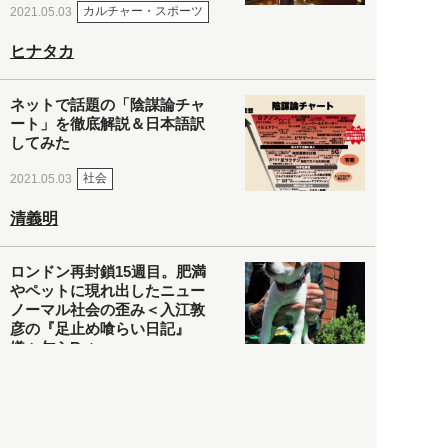
カルチャー・スポーツ
2021.05.03
ヒナタカ
ネットで話題の「陰謀論チャ
ート」を徹底解説＆日本語訳
してみた
社会
2021.05.03
清義明
ロンドン再封鎖15週目。肥満
やペットに現れ出したニュー
ノーマル社会の歪み＜入江敦
彦の『足止め喰らい日記』
嫌々乍らReturns＞
社会
2021.05.02
入江敦彦