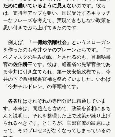
ために働いているように見えない
のです。彼ら
は、支持率アップを狙い、国民受けするキャッチ
ーなフレーズを考えて、実現できもしない政策を
思い付きでぶち上げてきたのです。
例えば、「
一億総活躍社会
」というスローガン
を作ったのも今井やそのブレーンたちです。「ア
ベノマスクの生みの親」とされるのも、首相秘書
官の
佐伯耕三
です。彼は、経産省の先輩官僚であ
る今井に引き立てられ、第一次安倍政権でも、今
井の下で首相秘書官補を務めていました。いわば
「今井チルドレン」の筆頭格です。
各省庁はそれぞれの専門分野に精通していま
す。本来は、問題点も含めて、政策を首相にきち
んと説明し、それを整理した上で政策が練り上げ
られるべきです。ところが、官邸官僚の跋扈によ
って、そのプロセスがなくなってしまっているの