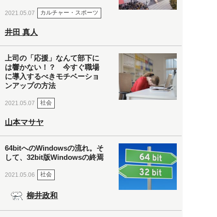
カルチャー・スポーツ
2021.05.07
井田 真人
上司の「応援」なんて部下に
は響かない！？ 今すぐ職場
に導入するべきモチベーショ
ンアップの方法
社会
2021.05.07
山本マサヤ
64bitへのWindowsの流れ。そ
して、32bit版Windowsの終焉
社会
2021.05.06
柳井政和