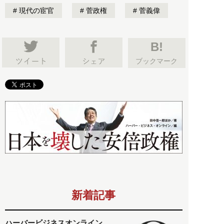
現代の宦官
菅政権
菅義偉
B!
ブックマーク
新着記事
ハーバービジネスオンライン