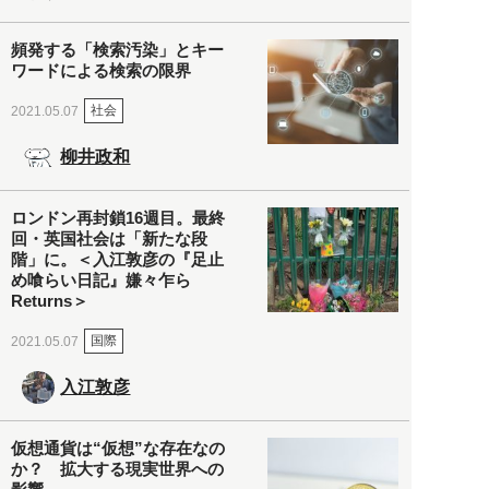
頻発する「検索汚染」とキー
ワードによる検索の限界
社会
2021.05.07
柳井政和
ロンドン再封鎖16週目。最終
回・英国社会は「新たな段
階」に。＜入江敦彦の『足止
め喰らい日記』嫌々乍ら
Returns＞
国際
2021.05.07
入江敦彦
仮想通貨は“仮想”な存在なの
か？ 拡大する現実世界への