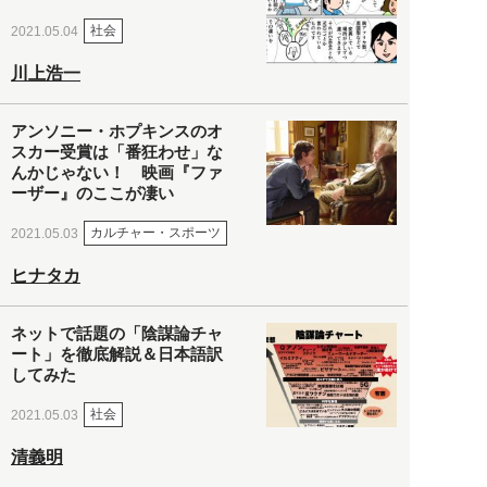
社会
2021.05.04
川上浩一
アンソニー・ホプキンスのオ
スカー受賞は「番狂わせ」な
んかじゃない！ 映画『ファ
ーザー』のここが凄い
カルチャー・スポーツ
2021.05.03
ヒナタカ
ネットで話題の「陰謀論チャ
ート」を徹底解説＆日本語訳
してみた
社会
2021.05.03
清義明