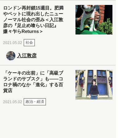
ロンドン再封鎖15週目。肥満
やペットに現れ出したニュー
ノーマル社会の歪み＜入江敦
彦の『足止め喰らい日記』
嫌々乍らReturns＞
社会
2021.05.02
入江敦彦
「ケーキの出前」に「高級ブ
ランドのサブスク」も――コ
ロナ禍のなか「進化」する百
貨店
政治・経済
2021.05.02
都市商業研究所
「高度外国人材」という言葉
に潜む欺瞞と、日本が搾取し