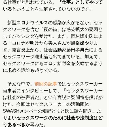
る仕事だと思われている。
『仕事』としてやって
いる
ということを理解されていないのです」
新型コロナウイルスの感染が広がるなか、セッ
クスワークを含む「夜の街」は感染拡大の要因と
してバッシングを受けた。また、岡村隆史氏によ
る「コロナが明けたら美人さんが風俗嬢やりま
す」発言炎上から、社会活動家藤田孝典氏による
セックスワーク廃止論も出てきている。加えて、
セックスワークにもコロナ給付金を支給するよう
に求める訴訟も起きている。
そんな中で、
前回の記事
ではセックスワーカー
当事者にインタビューして、「セックスワーカー
は社会の被害者だ」という言説に疑問符を投げか
けた。今回はセックスワーカーの活動団体
SWASHメンバーの畑野とまと氏に話を聞き、
よ
りよいセックスワークのために社会や法制度はど
うあるべきか
尋ねた。