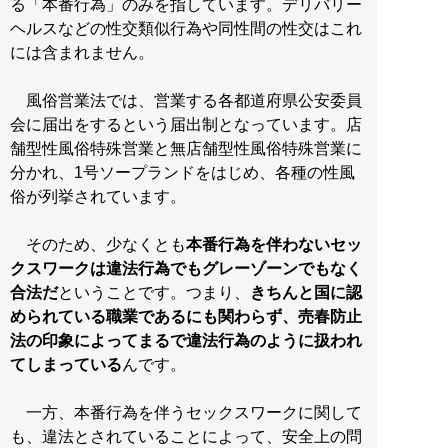
る「本番行為」のみを指しています。デリバリー
ヘルスなどの性交類似行為や同性間の性交はこれ
には含まれません。
風俗営業法では、営業する各都道府県公安委員
会に届出をするという届出制となっています。店
舗型性風俗特殊営業と無店舗型性風俗特殊営業に
分かれ、1号ソープランドをはじめ、各種の性風
俗が列挙されています。
そのため、少なくとも
本番行為を伴わないセッ
クスワークは違法行為でもグレーゾーンでもなく
合法だ
ということです。つまり、
きちんと国に認
められている職業であるにも関わらず、売春防止
法の印象によってまるで違法行為のように扱われ
てしまっている
んです。
一方、本番行為を伴うセックスワークに関して
も、違法とされていることによって、安全上の問