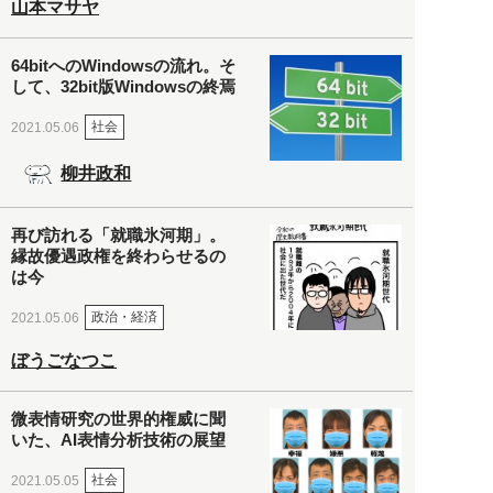
山本マサヤ
64bitへのWindowsの流れ。そ
して、32bit版Windowsの終焉
社会
2021.05.06
柳井政和
再び訪れる「就職氷河期」。
縁故優遇政権を終わらせるの
は今
政治・経済
2021.05.06
ぼうごなつこ
微表情研究の世界的権威に聞
いた、AI表情分析技術の展望
社会
2021.05.05