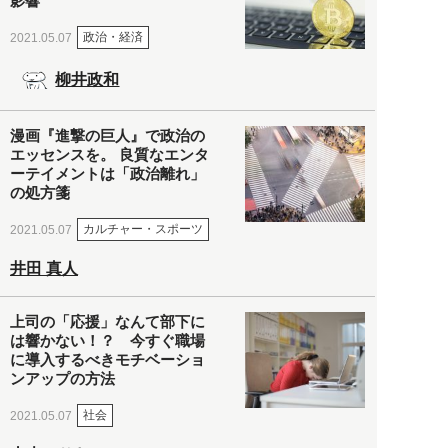
影響
政治・経済
2021.05.07
柳井政和
漫画『進撃の巨人』で政治の
エッセンスを。 良質なエンタ
ーテイメントは「政治離れ」
の処方箋
カルチャー・スポーツ
2021.05.07
井田 真人
上司の「応援」なんて部下に
は響かない！？ 今すぐ職場
に導入するべきモチベーショ
ンアップの方法
社会
2021.05.07