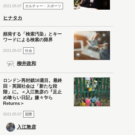
カルチャー・スポーツ
2021.05.07
ヒナタカ
頻発する「検索汚染」とキー
ワードによる検索の限界
社会
2021.05.07
柳井政和
ロンドン再封鎖16週目。最終
回・英国社会は「新たな段
階」に。＜入江敦彦の『足止
め喰らい日記』嫌々乍ら
Returns＞
国際
2021.05.07
入江敦彦