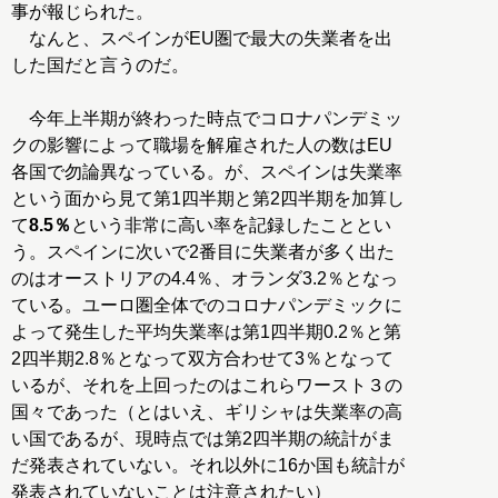
事が報じられた。
なんと、スペインがEU圏で最大の失業者を出
した国だと言うのだ。
今年上半期が終わった時点でコロナパンデミッ
クの影響によって職場を解雇された人の数はEU
各国で勿論異なっている。が、スペインは失業率
という面から見て第1四半期と第2四半期を加算し
て
8.5％
という非常に高い率を記録したこととい
う。スペインに次いで2番目に失業者が多く出た
のはオーストリアの4.4％、オランダ3.2％となっ
ている。ユーロ圏全体でのコロナパンデミックに
よって発生した平均失業率は第1四半期0.2％と第
2四半期2.8％となって双方合わせて3％となって
いるが、それを上回ったのはこれらワースト３の
国々であった（とはいえ、ギリシャは失業率の高
い国であるが、現時点では第2四半期の統計がま
だ発表されていない。それ以外に16か国も統計が
発表されていないことは注意されたい）