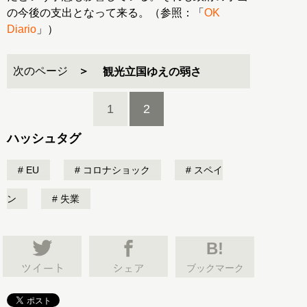
の今後の支出となって来る。（参照：「
OK
Diario
」）
次のページ
観光立国ゆえの弱さ
1
2
ハッシュタグ
EU
コロナショック
スペイ
ン
失業
B!
ブックマーク