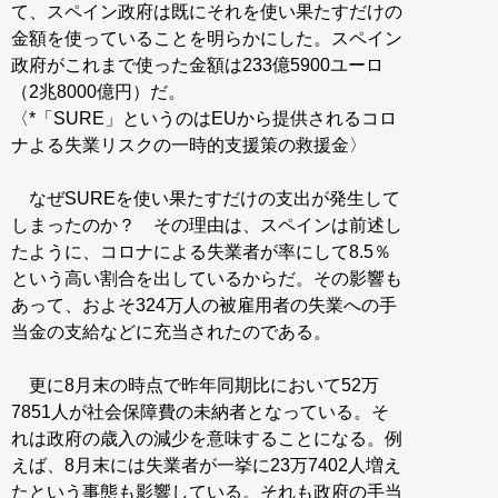
て、スペイン政府は既にそれを使い果たすだけの
金額を使っていることを明らかにした。スペイン
政府がこれまで使った金額は233億5900ユーロ
（2兆8000億円）だ。
〈*「SURE」というのはEUから提供されるコロ
ナよる失業リスクの一時的支援策の救援金〉
なぜSUREを使い果たすだけの支出が発生して
しまったのか？ その理由は、スペインは前述し
たように、コロナによる失業者が率にして8.5％
という高い割合を出しているからだ。その影響も
あって、およそ324万人の被雇用者の失業への手
当金の支給などに充当されたのである。
更に8月末の時点で昨年同期比において52万
7851人が社会保障費の未納者となっている。そ
れは政府の歳入の減少を意味することになる。例
えば、8月末には失業者が一挙に23万7402人増え
たという事態も影響している。それも政府の手当