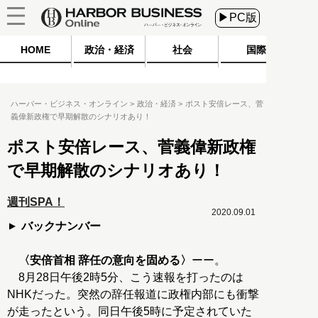
▶PC版
HOME
政治・経済
社会
国際
ハーバー・ビジネス・オンライン
政治・経済
ポスト安倍レース、菅
義偉新政権で早期解散のシナリオあり！
ポスト安倍レース、菅義偉新政権
で早期解散のシナリオあり！
週刊SPA！
2020.09.01
バックナンバー
〈安倍首相 辞任の意向を固める〉
ーー。
8月28日午後2時5分、こう速報を打ったのは
NHKだった。突然の辞任報道に政権内部にも衝撃
が走ったという。同日午後5時に予定されていた