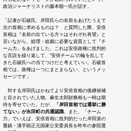
政治ジャーナリストの藤本順一氏が話す。
「記者が石破氏、岸田氏らの名前をあげたうえで
次の首相に求めるものは？ と質問した際、安倍
首相は『名前の出ている方々はそれぞれ有望』と
言いながら、総理・総裁に必要な資質として『チ
ーム力」をあげました。これは安倍政権に批判的
な言説を繰り返して、”安倍チーム”の輪を乱して
きた石破氏への当てつけだと考えていい。石破首
相では、政権は一つにまとまらない、というメッ
セージです」
対する岸田氏はかねてより安倍首相の後継候補
と目されていた人物。麻生太郎財務相も一時は期
待を寄せていた。だが、
「岸田首相では選挙に勝
てない」が永田町の共通認識
。また、「チーム
力」でいえば、安倍首相に批判的だった岸田派の
重鎮・溝手顕正元国家公安委員長を昨年の参院選