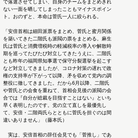
で落選させてしまい、自身のチームをまとめきれ
ない一面を晒してしまったこともマイナスポイン
ト。おのずと、本命は菅氏一人に絞られる。
「安倍首相は細田派票をまとめ、菅氏と蜜月関係
を築いてきた二階氏も派閥の票をまとめる。麻生
氏は菅氏と消費増税時の軽減税率の導入や解散時
期を巡ってたびたび対立してきたうえに、二階氏
とも昨年の福岡県知事選で保守分裂選挙を起こす
など対立してきましたが、コロナ対策の遅れで政
権の支持率が下がって以降、矛を収めて党内の調
整役に徹してきました。だから6月以降、二階氏
や菅氏との会食を重ねて、首相会見後の派閥の会
合では『自分が総裁を目指すことはない』といち
早く表明したのです。党の立て直しを最優先し
て、安倍・二階両氏らとともに菅氏を担ぐのは間
違いありません」（藤本氏）
実は、安倍首相の辞任会見でも「菅推し」であ