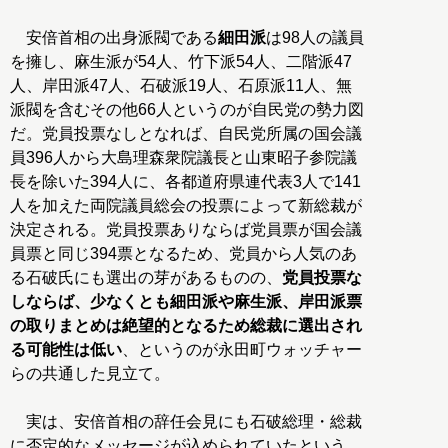
安倍首相の出身派閥である
細田派
は98人の議員
を擁し、麻生派が54人、竹下派54人、二階派47
人、岸田派47人、石破派19人、石原派11人、無
派閥を含むその他66人というのが自民党の勢力図
だ。党員投票なしとなれば、自民党所属の国会議
員396人から大島理森衆院議長と山東昭子参院議
長を除いた394人に、各都道府県連代表3人で141
人を加えた両院議員総会の投票によって新総裁が
決定される。党員投票ありならば党員票が国会議
員票と同じ394票となるため、党員から人気のあ
る石破氏にも選出の芽があるものの、
党員投票な
しならば、少なくとも細田派や麻生派、岸田派票
の取りまとめは絶望的となるため総裁に選出され
る可能性は低い
、というのが永田町ウォッチャー
らの共通した見立て。
実は、安倍首相の辞任会見にも石破総理・総裁
に否定的なメッセージが込められていたという。