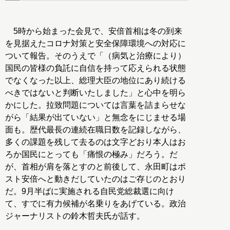
5時から始まった会見で、安倍首相は冬の到来
を見据えたコロナ対策と安全保障環境への対応に
ついて報告。そのうえで「（病気と治療により）
国民の皆様の負託に自信を持って応えられる状態
でなくなった以上、総理大臣の地位にあり続ける
べきではないと判断いたしました」と心中を明ら
かにした。拉致問題については言葉を詰まらせな
がら「結果が出ていない」と無念をにじませる場
面も。歴代最長の連続在職日数を記録しながら、
多くの課題を残して去るのは文字どおり本人はお
ろか国民にとっても「痛恨の極み」だろう。だ
が、首相が肩を落とすのと前後して、永田町はポ
スト安倍へと動きだしていたのはご存じのとおり
だ。9月半ばに実施される自民党総裁選に向け
て、すでに有力候補が名乗りをあげている。政治
ジャーナリストの鈴木哲夫氏が話す。