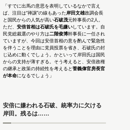
「すでに出馬の意思を表明しているなかで言え
ば、注目は“禅譲”の線もあった
岸田文雄
政調会長
と国民からの人気が高い
石破茂
元幹事長の2人。
ただ、
安倍首相は石破氏を毛嫌い
しています。自
民党総裁選のやり方は
二階俊博
幹事長に一任され
ていますが、今回は安倍首相の意を酌んで緊急性
を伴うことを理由に党員投票を省き、石破氏の封
じ込めに動くでしょう。かといって岸田氏は国民
からの支持が薄すぎる。そう考えると、安倍政権
の継承と政策の持続性を考えると
菅義偉官房長官
が本命
になるでしょう」
安倍に嫌われる石破、統率力に欠ける
岸田。残るは……