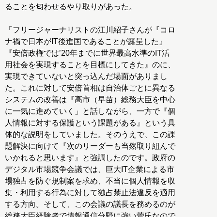
ることを匂わせるやり取りがあった。
「フリージャーナリストの江川紹子さんが『コロ
ナ禍で日本がIT後進国であることが露呈した』
『安倍政権では’20年までに世界最高水準のIT活
用社会を実現することを目標にしてきた』のに、
実現できていないと突っ込んだ場面がありまし
た。これに対して安倍首相は自治体ごとに異なる
システムの改善は『高市（早苗）総務大臣を中心
に一気に進めていく」と話しながら、一方で『個
人情報に対する保護という課題がある』という具
体的な説明をしていました。そのうえで、この課
題解決に向けて『次のリーダーも当然取り組んで
いかれると思います』と強調したのです。政府の
デジタル市場競争会議では、巨大IT企業による市
場独占を防ぐ規制案を求め、不当に個人情報を収
集・利用する行為に対して独占禁止法違反を適用
する方向。そして、この会議の議長を務めるのが
総務大臣経験者で情報通信分野に強い菅氏なので