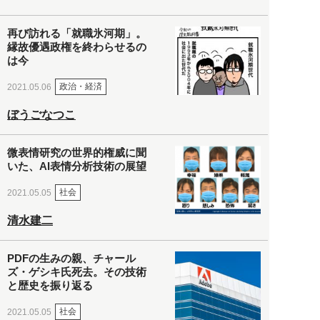
再び訪れる「就職氷河期」。
縁故優遇政権を終わらせるの
は今
政治・経済
2021.05.06
ぼうごなつこ
微表情研究の世界的権威に聞
いた、AI表情分析技術の展望
社会
2021.05.05
清水建二
PDFの生みの親、チャール
ズ・ゲシキ氏死去。その技術
と歴史を振り返る
社会
2021.05.05