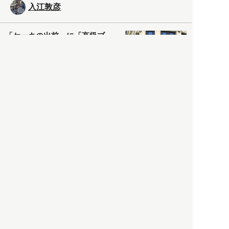
入江敦彦
「ケーキの出前」に「高級ブ
ランドのサブスク」も――コ
ロナ禍のなか「進化」する百
貨店
政治・経済
2021.05.02
都市商業研究所
「高度外国人材」という言葉
に潜む欺瞞と、日本が搾取し
依存する圧倒的多数の外国人
労働者の実像とは？
社会
2021.05.01
月刊日本