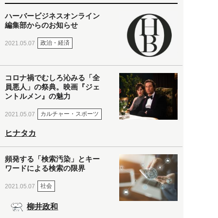
ハーバービジネスオンライン
編集部からのお知らせ
政治・経済
2021.05.07
コロナ禍でむしろ沁みる「全
員悪人」の祭典。映画『ジェ
ントルメン』の魅力
カルチャー・スポーツ
2021.05.07
ヒナタカ
頻発する「検索汚染」とキー
ワードによる検索の限界
社会
2021.05.07
柳井政和