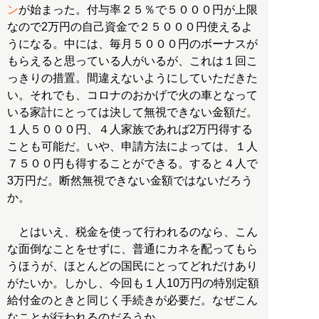
ン
が始まった。付与率２５％で５０００円が上限
なので2万円の自己資金で２５０００円使えるよ
うになる。中には、毎月５０００円のボーナスが
もらえると思っている人がいるが、これは１回こ
っきりの措置。間違えないようにしていただきた
い。それでも、コロナのおかげで火の車となって
いる家計にとっては決して無視できない金額だ。
１人５０００円、４人家族であれば2万円得する
ことも可能だ。いや、申請方法によっては、１人
７５００円も得することができる。すると４人で
3万円だ。断然無視できない金額ではないだろう
か。
とはいえ、税金を使って行われるのなら、こん
な面倒なことをせずに、普通にカネを配ってもら
うほうが、ほとんどの国民にとってどれだけあり
がたいか。しかし、今回も１人10万円の特別定額
給付金のときと同じく手続きが必要だ。なぜこん
なことが行われるのだろうか。