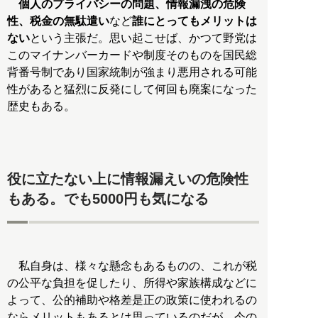
個人のプライバシーの問題、情報漏洩の危険
性、税金の無駄遣い
など
誰にとってもメリットは
ない
という主張だ。思い起こせば、かつて野党は
このマイナンバーカードや制度そのものを国民総
背番号制であり国家統制が強まり悪用される可能
性があると猛烈に反発にして何回も廃案になった
歴史もある。
役に立たない上に情報漏えいの危険性
もある。でも5000円も気になる
私自身は、様々な懸念もあるものの、これが税
の公平な負担を促したり、所得や家族構成などに
よって、公的補助や格差是正の政策に使われるの
ならメリットもあるとは思っているのだが、今の