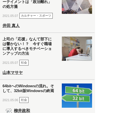
ーテイメントは「政治離れ」
の処方箋
カルチャー・スポーツ
2021.05.07
井田 真人
上司の「応援」なんて部下に
は響かない！？ 今すぐ職場
に導入するべきモチベーショ
ンアップの方法
社会
2021.05.07
山本マサヤ
64bitへのWindowsの流れ。そ
して、32bit版Windowsの終焉
社会
2021.05.06
柳井政和