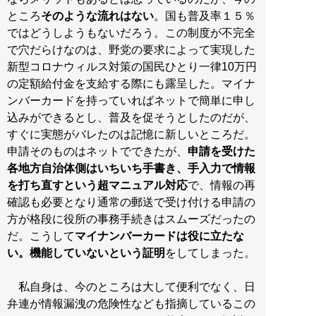
ところ
そのような流れはない
。国も普及率１５％
ではどうしようもないだろう。この制度が不完全
で穴だらけなのは、野党の要求によって実現した
新型コロナウィルス対策の国民ひとり一律10万円
の定額給付金を支給する際にも露呈した。マイナ
ンバーカードを持っていればネットで簡単に申し
込みができるとし、普及を促そうとしたのだが、
すぐに実態がバレたのは記憶に新しいところだ。
申請そのものはネットでできたが、
申請を受けた
各地方自治体側はいちいち手書き、手入力で情報
を打ち直すという超マニュアル対応
で、情報の再
確認も必要となり通常の郵送で受け付ける申請の
方が格段に役所の事務手続きはスムーズだったの
だ。こうして
マイナンバーカードは役に立たな
い。機能していないという証明
をしてしまった。
私自身は、今のところは大して便利でなく、日
弁連が情報漏洩の危険性なども指摘しているこの