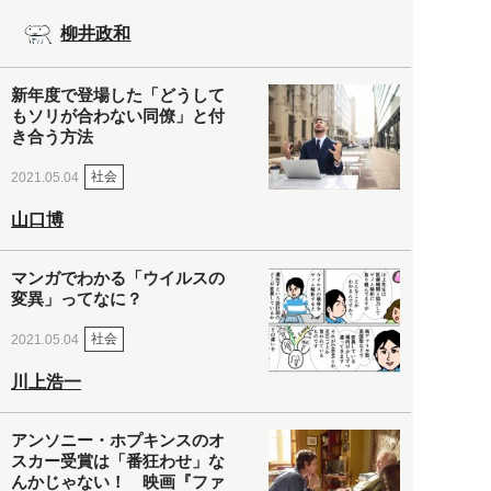
柳井政和
新年度で登場した「どうして
もソリが合わない同僚」と付
き合う方法
社会
2021.05.04
山口博
マンガでわかる「ウイルスの
変異」ってなに？
社会
2021.05.04
川上浩一
アンソニー・ホプキンスのオ
スカー受賞は「番狂わせ」な
んかじゃない！ 映画『ファ