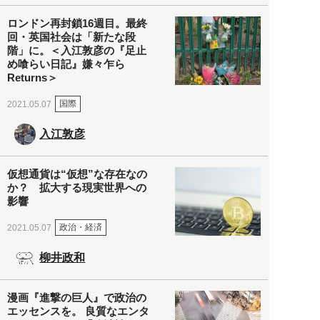
ロンドン再封鎖16週目。最終
回・英国社会は「新たな段
階」に。＜入江敦彦の『足止
め喰らい日記』嫌々乍ら
Returns＞
国際
2021.05.07
入江敦彦
仮想通貨は“仮想”な存在なの
か？ 拡大する現実世界への
影響
政治・経済
2021.05.07
柳井政和
漫画『進撃の巨人』で政治の
エッセンスを。 良質なエンタ