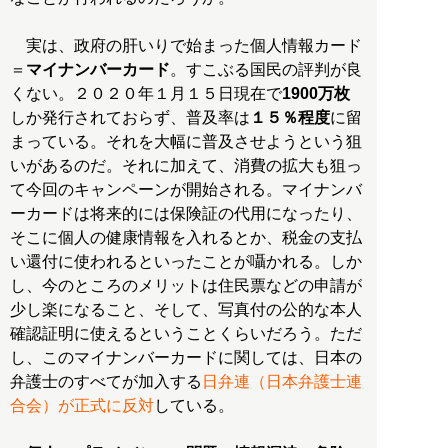
実は、政府の肝いりで始まった個人情報カード
＝
マイナンバーカード
。すこぶる国民の評判が良
くない。２０２０年１月１５日現在で
1900万枚
しか発行されておらず、普及率は
１５％程度
に留
まっている。それを大幅に普及させようという狙
いがあるのだ。それに加えて、消費の拡大も狙っ
て今回のキャンペーンが開始される。マイナンバ
ーカードは将来的には保険証の代用になったり、
そこに個人の健康情報を入れるとか、税金の支払
い還付に使われるといったことが囁かれる。しか
し、今のところのメリットは住民票などの申請が
少し楽になること、そして、写真付の公的な本人
確認証明に使えるということくらいだろう。ただ
し、このマイナンバーカードに関しては、日本の
弁護士のすべてが加入する
日弁連（日本弁護士連
合会）が正式に反対
している。