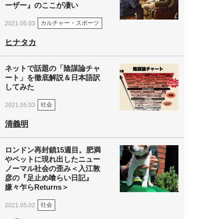
ーザー』のここが凄い
カルチャー・スポーツ
2021.05.03
ヒナタカ
ネットで話題の「陰謀論チャ
ート」を徹底解説＆日本語訳
してみた
社会
2021.05.03
清義明
ロンドン再封鎖15週目。肥満
やペットに現れ出したニュー
ノーマル社会の歪み＜入江敦
彦の『足止め喰らい日記』
嫌々乍らReturns＞
社会
2021.05.02