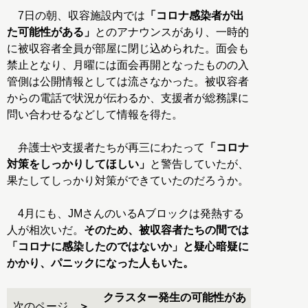
7日の朝、収容施設内では
「コロナ感染者が出
た可能性がある」
とのアナウンスがあり、一時的
に被収容者全員が部屋に閉じ込められた。面会も
禁止となり、月曜には面会再開となったものの入
管側は公開情報としては流さなかった。被収容者
からの電話で状況が伝わるか、支援者が総務課に
問い合わせるなどして情報を得た。
弁護士や支援者たちが再三にわたって
「コロナ
対策をしっかりしてほしい」
と警告していたが、
果たしてしっかり対策ができていたのだろうか。
4月にも、JMさんのいるAブロックは発熱する
人が相次いだ。
そのため、被収容者たちの間では
「コロナに感染したのではないか」と疑心暗疑に
かかり、パニックになった人もいた。
クラスター発生の可能性があ
次のページ