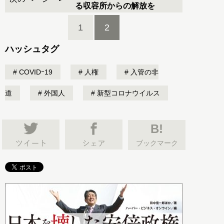
る収容所からの解放を
1
2
ハッシュタグ
COVIDｰ19
人権
入管の非
道
外国人
新型コロナウイルス
B!
ブックマーク