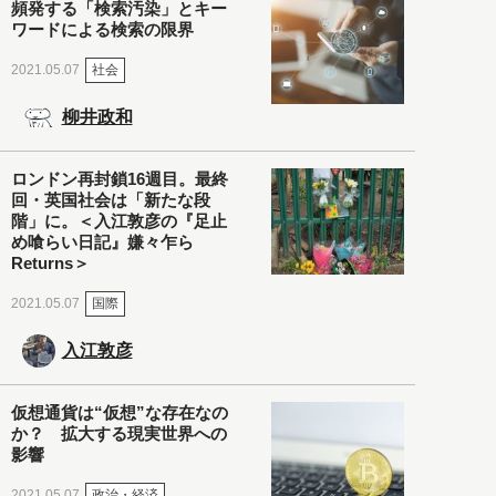
頻発する「検索汚染」とキー
ワードによる検索の限界
社会
2021.05.07
柳井政和
ロンドン再封鎖16週目。最終
回・英国社会は「新たな段
階」に。＜入江敦彦の『足止
め喰らい日記』嫌々乍ら
Returns＞
国際
2021.05.07
入江敦彦
仮想通貨は“仮想”な存在なの
か？ 拡大する現実世界への
影響
政治・経済
2021.05.07