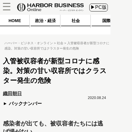
▶PC版
HOME
政治・経済
社会
国際
ハーバー・ビジネス・オンライン
社会
入管被収容者が新型コロナに
感染。対策の甘い収容所ではクラスター発生の危険
入管被収容者が新型コロナに感
染。対策の甘い収容所ではクラス
ター発生の危険
織田朝日
2020.08.24
バックナンバー
感染者が出ても、被収容者たちには逃
げ場がない