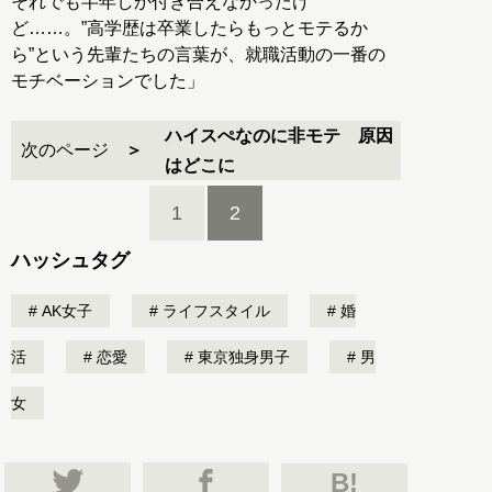
それでも半年しか付き合えなかったけ
ど……。”高学歴は卒業したらもっとモテるか
ら”という先輩たちの言葉が、就職活動の一番の
モチベーションでした」
ハイスぺなのに非モテ 原因
次のページ
はどこに
1
2
ハッシュタグ
AK女子
ライフスタイル
婚
活
恋愛
東京独身男子
男
女
B!