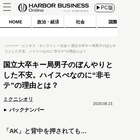
▶PC版
HOME
政治・経済
社会
国際
ハーバー・ビジネス・オンライン
社会
国立大卒キー局男子のぼんや
りとした不安。ハイスぺなのに“非モテ”の理由とは？
国立大卒キー局男子のぼんやりと
した不安。ハイスぺなのに“非モ
テ”の理由とは？
ミクニシオリ
2020.08.15
バックナンバー
「AK」と背中を押されても…