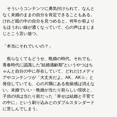
そういうコンテンツに勇気付けられて、なんと
なく未婚のままの自分を肯定できることもある。
けれど鏡の中の自分を見つめると、何年か前より
もほうれい線が濃くなっていて、心の声はまじま
じとこう言い放つ。
「本当にそれでいいの？」
焦らなくてもどうせ、晩婚の時代。それでも、
青春時代に認識した”結婚適齢期”というやつはち
ゃんと自分の中に存在していて、どれだけメディ
アやコンテンツが「大丈夫だよ。AK、AK☆」と
発信していても、心の片隅にある焦燥感は消えな
い。未婚でいい・晩婚が当たり前らしい現状と、
子供の頃は当たり前だった「幸せは結婚と子育て
の中に」という刷り込みとのダブルスタンダード
に苦しんでしまう。