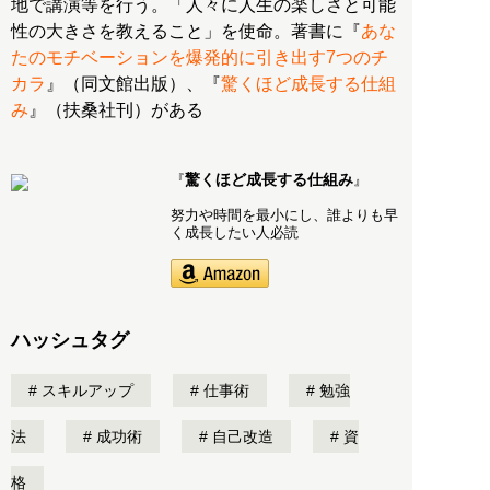
地で講演等を行う。「人々に人生の楽しさと可能
性の大きさを教えること」を使命。著書に『
あな
たのモチベーションを爆発的に引き出す7つのチ
カラ
』（同文館出版）、『
驚くほど成長する仕組
み
』（扶桑社刊）がある
驚くほど成長する仕組み
『
』
努力や時間を最小にし、誰よりも早
く成長したい人必読
ハッシュタグ
スキルアップ
仕事術
勉強
法
成功術
自己改造
資
格