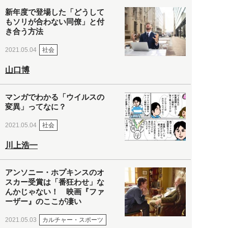
新年度で登場した「どうして
もソリが合わない同僚」と付
き合う方法
社会
2021.05.04
山口博
マンガでわかる「ウイルスの
変異」ってなに？
社会
2021.05.04
川上浩一
アンソニー・ホプキンスのオ
スカー受賞は「番狂わせ」な
んかじゃない！ 映画『ファ
ーザー』のここが凄い
カルチャー・スポーツ
2021.05.03