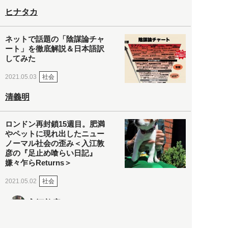
ヒナタカ
ネットで話題の「陰謀論チャ
ート」を徹底解説＆日本語訳
してみた
社会
2021.05.03
清義明
ロンドン再封鎖15週目。肥満
やペットに現れ出したニュー
ノーマル社会の歪み＜入江敦
彦の『足止め喰らい日記』
嫌々乍らReturns＞
社会
2021.05.02
入江敦彦