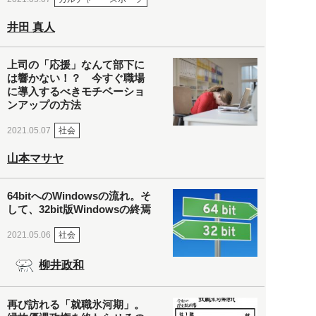
井田 真人
上司の「応援」なんて部下に
は響かない！？ 今すぐ職場
に導入するべきモチベーショ
ンアップの方法
社会
2021.05.07
山本マサヤ
64bitへのWindowsの流れ。そ
して、32bit版Windowsの終焉
社会
2021.05.06
柳井政和
再び訪れる「就職氷河期」。