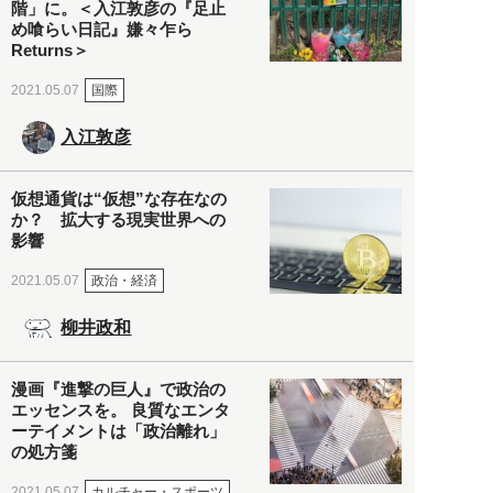
階」に。＜入江敦彦の『足止
め喰らい日記』嫌々乍ら
Returns＞
国際
2021.05.07
入江敦彦
仮想通貨は“仮想”な存在なの
か？ 拡大する現実世界への
影響
政治・経済
2021.05.07
柳井政和
漫画『進撃の巨人』で政治の
エッセンスを。 良質なエンタ
ーテイメントは「政治離れ」
の処方箋
カルチャー・スポーツ
2021.05.07