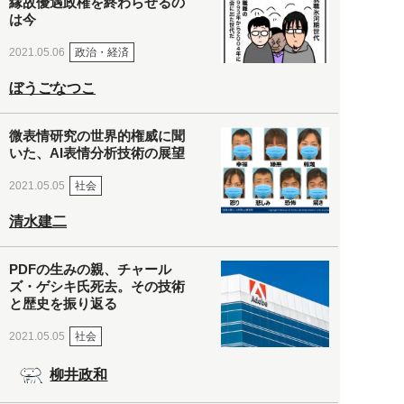
縁故優遇政権を終わらせるの
は今
政治・経済
2021.05.06
ぼうごなつこ
微表情研究の世界的権威に聞
いた、AI表情分析技術の展望
社会
2021.05.05
清水建二
PDFの生みの親、チャール
ズ・ゲシキ氏死去。その技術
と歴史を振り返る
社会
2021.05.05
柳井政和