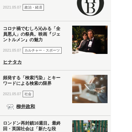
政治・経済
2021.05.07
コロナ禍でむしろ沁みる「全
員悪人」の祭典。映画『ジェ
ントルメン』の魅力
カルチャー・スポーツ
2021.05.07
ヒナタカ
頻発する「検索汚染」とキー
ワードによる検索の限界
社会
2021.05.07
柳井政和
ロンドン再封鎖16週目。最終
回・英国社会は「新たな段