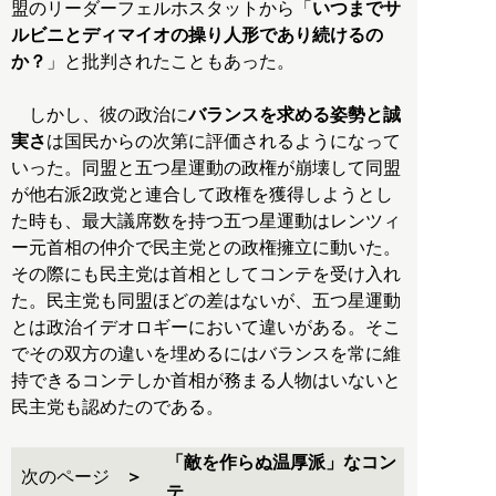
盟のリーダーフェルホスタットから「
いつまでサ
ルビニとディマイオの操り人形であり続けるの
か？
」と批判されたこともあった。
しかし、彼の政治に
バランスを求める姿勢と誠
実さ
は国民からの次第に評価されるようになって
いった。同盟と五つ星運動の政権が崩壊して同盟
が他右派2政党と連合して政権を獲得しようとし
た時も、最大議席数を持つ五つ星運動はレンツィ
ー元首相の仲介で民主党との政権擁立に動いた。
その際にも民主党は首相としてコンテを受け入れ
た。民主党も同盟ほどの差はないが、五つ星運動
とは政治イデオロギーにおいて違いがある。そこ
でその双方の違いを埋めるにはバランスを常に維
持できるコンテしか首相が務まる人物はいないと
民主党も認めたのである。
「敵を作らぬ温厚派」なコン
次のページ
テ