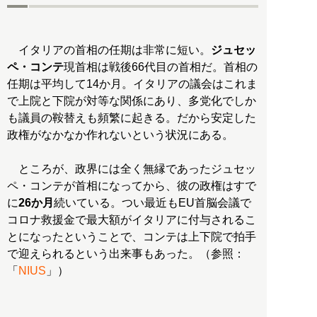
イタリアの首相の任期は非常に短い。
ジュセッ
ペ・コンテ
現首相は戦後66代目の首相だ。首相の
任期は平均して14か月。イタリアの議会はこれま
で上院と下院が対等な関係にあり、多党化でしか
も議員の鞍替えも頻繁に起きる。だから安定した
政権がなかなか作れないという状況にある。
ところが、政界には全く無縁であったジュセッ
ペ・コンテが首相になってから、彼の政権はすで
に
26か月
続いている。つい最近もEU首脳会議で
コロナ救援金で最大額がイタリアに付与されるこ
とになったということで、コンテは上下院で拍手
で迎えられるという出来事もあった。（参照：
「
NIUS
」）