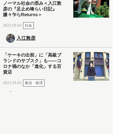
ノーマル社会の歪み＜入江敦
彦の『足止め喰らい日記』
嫌々乍らReturns＞
社会
2021.05.02
入江敦彦
「ケーキの出前」に「高級ブ
ランドのサブスク」も――コ
ロナ禍のなか「進化」する百
貨店
政治・経済
2021.05.02
都市商業研究所
「高度外国人材」という言葉
に潜む欺瞞と、日本が搾取し
依存する圧倒的多数の外国人
労働者の実像とは？