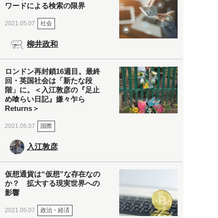
ワードによる検索の限界
社会
2021.05.07
柳井政和
ロンドン再封鎖16週目。最終
回・英国社会は「新たな段
階」に。＜入江敦彦の『足止
め喰らい日記』嫌々乍ら
Returns＞
国際
2021.05.07
入江敦彦
仮想通貨は“仮想”な存在なの
か？ 拡大する現実世界への
影響
政治・経済
2021.05.07