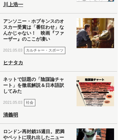
川上浩一
アンソニー・ホプキンスのオ
スカー受賞は「番狂わせ」な
んかじゃない！ 映画『ファ
ーザー』のここが凄い
カルチャー・スポーツ
2021.05.03
ヒナタカ
ネットで話題の「陰謀論チャ
ート」を徹底解説＆日本語訳
してみた
社会
2021.05.03
清義明
ロンドン再封鎖15週目。肥満
やペットに現れ出したニュー