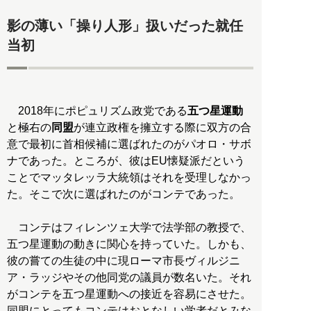
影の薄い「操り人形」扱いだった就任
当初
2018年にポピュリズム政党である
五つ星運動
と極右の
同盟
が連立政権を擁立する際に双方の合
意で最初に首相候補に選ばれたのがパオロ・サボ
ナであった。ところが、彼はEU懐疑派だという
ことでマッタレッラ大統領はそれを受理しなかっ
た。そこで次に選ばれたのがコンテであった。
コンテはフィレンツェ大学で法学部の教授で、
五つ星運動の動きに関心を持っていた。しかも、
彼の嘗ての生徒の中に現ローマ市長ヴィルジニ
ア・ラッジやその他同党の議員が数名いた。それ
がコンテを五つ星運動への接近を容易にさせた。
同盟にとってもコンテはおとなしい学者だとみな