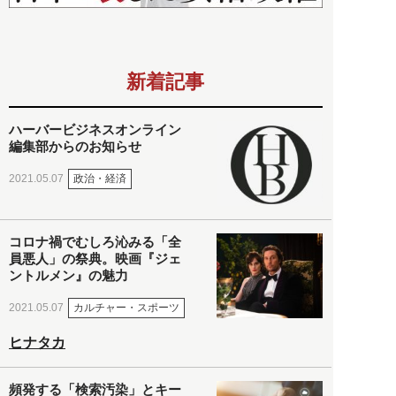
新着記事
ハーバービジネスオンライン
編集部からのお知らせ
政治・経済
2021.05.07
コロナ禍でむしろ沁みる「全
員悪人」の祭典。映画『ジェ
ントルメン』の魅力
カルチャー・スポーツ
2021.05.07
ヒナタカ
頻発する「検索汚染」とキー