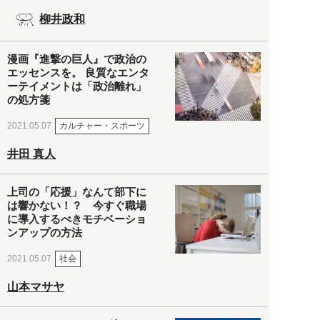
柳井政和
漫画『進撃の巨人』で政治の
エッセンスを。 良質なエンタ
ーテイメントは「政治離れ」
の処方箋
カルチャー・スポーツ
2021.05.07
井田 真人
上司の「応援」なんて部下に
は響かない！？ 今すぐ職場
に導入するべきモチベーショ
ンアップの方法
社会
2021.05.07
山本マサヤ