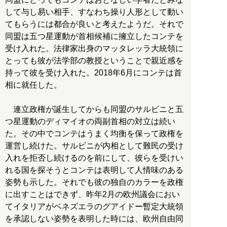
して与し易い相手、すなわち操り人形として動い
てもらうには都合が良いと考えたようだ。それで
同盟は五つ星運動が首相候補に擁立したコンテを
受け入れた。法律家出身のマッタレッラ大統領に
とっても彼が法学部の教授ということで親近感を
持って彼を受け入れた。2018年6月にコンテは首
相に就任した。
連立政権が誕生してからも同盟のサルビニと五
つ星運動のディマイオの両副首相の対立は続い
た。その中でコンテはうまく均衡を保って政権を
運営し続けた。サルビニが内相として難民の受け
入れを拒否し続けるのを前にして、彼らを受けい
れる国を探そうとコンテは表明して人情味のある
姿勢も示した。それでも彼の独自のカラーを政権
に出すことはできず、昨年2月の欧州議会におい
てイタリアがベネズエラのグアイドー暫定大統領
を承認しない姿勢を表明した時には、欧州自由同