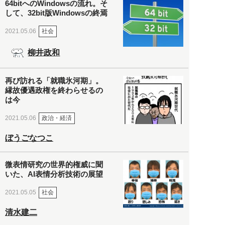
64bitへのWindowsの流れ。そ
して、32bit版Windowsの終焉
社会
2021.05.06
柳井政和
再び訪れる「就職氷河期」。
縁故優遇政権を終わらせるの
は今
政治・経済
2021.05.06
ぼうごなつこ
微表情研究の世界的権威に聞
いた、AI表情分析技術の展望
社会
2021.05.05
清水建二