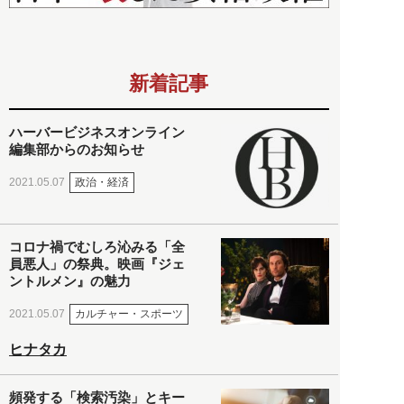
新着記事
ハーバービジネスオンライン
編集部からのお知らせ
政治・経済
2021.05.07
コロナ禍でむしろ沁みる「全
員悪人」の祭典。映画『ジェ
ントルメン』の魅力
カルチャー・スポーツ
2021.05.07
ヒナタカ
頻発する「検索汚染」とキー