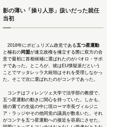
影の薄い「操り人形」扱いだった就任
当初
2018年にポピュリズム政党である
五つ星運動
と極右の
同盟
が連立政権を擁立する際に双方の合
意で最初に首相候補に選ばれたのがパオロ・サボ
ナであった。ところが、彼はEU懐疑派だという
ことでマッタレッラ大統領はそれを受理しなかっ
た。そこで次に選ばれたのがコンテであった。
コンテはフィレンツェ大学で法学部の教授で、
五つ星運動の動きに関心を持っていた。しかも、
彼の嘗ての生徒の中に現ローマ市長ヴィルジニ
ア・ラッジやその他同党の議員が数名いた。それ
がコンテを五つ星運動への接近を容易にさせた。
同盟にとってもコンテはおとなしい学者だとみな