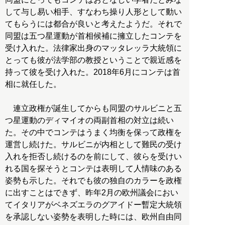
して与し易い相手、すなわち操り人形として動い
てもらうには都合が良いと考えたようだ。それで
同盟は五つ星運動が首相候補に擁立したコンテを
受け入れた。法律家出身のマッタレッラ大統領に
とっても彼が法学部の教授ということで親近感を
持って彼を受け入れた。2018年6月にコンテは首
相に就任した。
連立政権が誕生してからも同盟のサルビニと五
つ星運動のディマイオの両副首相の対立は続い
た。その中でコンテはうまく均衡を保って政権を
運営し続けた。サルビニが内相として難民の受け
入れを拒否し続けるのを前にして、彼らを受けい
れる国を探そうとコンテは表明して人情味のある
姿勢も示した。それでも彼の独自のカラーを政権
に出すことはできず、昨年2月の欧州議会におい
てイタリアがベネズエラのグアイドー暫定大統領
を承認しない姿勢を表明した時には、欧州自由同