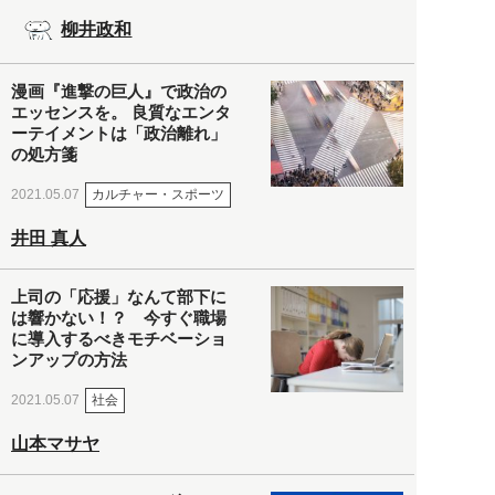
柳井政和
漫画『進撃の巨人』で政治の
エッセンスを。 良質なエンタ
ーテイメントは「政治離れ」
の処方箋
カルチャー・スポーツ
2021.05.07
井田 真人
上司の「応援」なんて部下に
は響かない！？ 今すぐ職場
に導入するべきモチベーショ
ンアップの方法
社会
2021.05.07
山本マサヤ