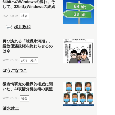
64bitへのWindowsの流れ。そ
して、32bit版Windowsの終焉
社会
2021.05.06
柳井政和
再び訪れる「就職氷河期」。
縁故優遇政権を終わらせるの
は今
政治・経済
2021.05.06
ぼうごなつこ
微表情研究の世界的権威に聞
いた、AI表情分析技術の展望
社会
2021.05.05
清水建二