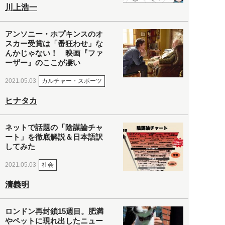
川上浩一
アンソニー・ホプキンスのオ
スカー受賞は「番狂わせ」な
んかじゃない！ 映画『ファ
ーザー』のここが凄い
カルチャー・スポーツ
2021.05.03
ヒナタカ
ネットで話題の「陰謀論チャ
ート」を徹底解説＆日本語訳
してみた
社会
2021.05.03
清義明
ロンドン再封鎖15週目。肥満
やペットに現れ出したニュー