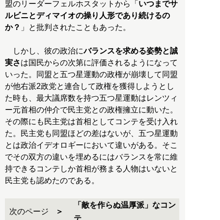
盟のリーダーフェルホスタットから「
いつまでサ
ルビニとディマイオの操り人形であり続けるの
か？
」と批判されたこともあった。
しかし、彼の政治に
バランスを求める姿勢と誠
実さ
は国民からの次第に評価されるようになって
いった。同盟と五つ星運動の政権が崩壊して同盟
が他右派2政党と連合して政権を獲得しようとし
た時も、最大議席数を持つ五つ星運動はレンツィ
ー元首相の仲介で民主党との政権擁立に動いた。
その際にも民主党は首相としてコンテを受け入れ
た。民主党も同盟ほどの差はないが、五つ星運動
とは政治イデオロギーにおいて違いがある。そこ
でその双方の違いを埋めるにはバランスを常に維
持できるコンテしか首相が務まる人物はいないと
民主党も認めたのである。
「敵を作らぬ温厚派」なコン
次のページ
テ