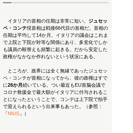
イタリアの首相の任期は非常に短い。
ジュセッ
ペ・コンテ
現首相は戦後66代目の首相だ。首相の
任期は平均して14か月。イタリアの議会はこれま
で上院と下院が対等な関係にあり、多党化でしか
も議員の鞍替えも頻繁に起きる。だから安定した
政権がなかなか作れないという状況にある。
ところが、政界には全く無縁であったジュセッ
ペ・コンテが首相になってから、彼の政権はすで
に
26か月
続いている。つい最近もEU首脳会議で
コロナ救援金で最大額がイタリアに付与されるこ
とになったということで、コンテは上下院で拍手
で迎えられるという出来事もあった。（参照：
「
NIUS
」）