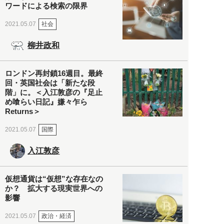
ワードによる検索の限界
社会
2021.05.07
柳井政和
ロンドン再封鎖16週目。最終
回・英国社会は「新たな段
階」に。＜入江敦彦の『足止
め喰らい日記』嫌々乍ら
Returns＞
国際
2021.05.07
入江敦彦
仮想通貨は“仮想”な存在なの
か？ 拡大する現実世界への
影響
政治・経済
2021.05.07