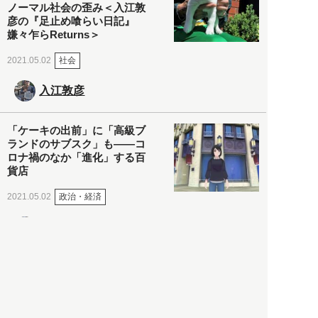
ノーマル社会の歪み＜入江敦
彦の『足止め喰らい日記』
嫌々乍らReturns＞
社会
2021.05.02
入江敦彦
「ケーキの出前」に「高級ブ
ランドのサブスク」も――コ
ロナ禍のなか「進化」する百
貨店
政治・経済
2021.05.02
都市商業研究所
「高度外国人材」という言葉
に潜む欺瞞と、日本が搾取し
依存する圧倒的多数の外国人
労働者の実像とは？