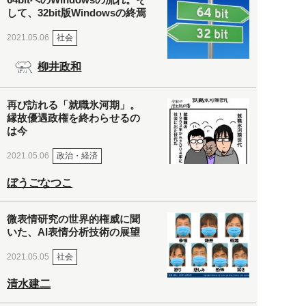
して、32bit版Windowsの終焉
社会
2021.05.06
柳井政和
再び訪れる「就職氷河期」。
縁故優遇政権を終わらせるの
は今
政治・経済
2021.05.06
ぼうごなつこ
微表情研究の世界的権威に聞
いた、AI表情分析技術の展望
社会
2021.05.05
清水建二