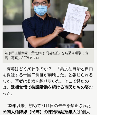
若き民主活動家・黄之鋒は「抗議派」を名乗り選挙に出
馬 写真／AFP/アフロ
香港はどう変わるのか？ 「高度な自治と自由
を保証する一国二制度が崩壊した」と報じられる
なか、筆者は香港を練り歩いた。そこで見たの
は、
逮捕覚悟で抗議活動を続ける市民たちの姿
だ
った。
’03年以来、初めて7月1日のデモを禁止された
民間人権陣線（民陣）の陳皓桓副招集人
は“個人