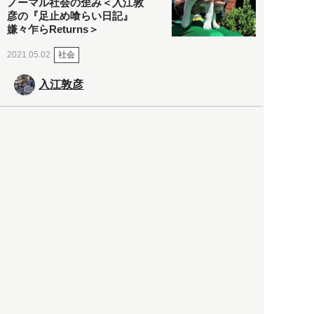
ノーマル社会の歪み＜入江敦
彦の『足止め喰らい日記』
嫌々乍らReturns＞
社会
2021.05.02
入江敦彦
「ケーキの出前」に「高級ブ
ランドのサブスク」も――コ
ロナ禍のなか「進化」する百
貨店
政治・経済
2021.05.02
都市商業研究所
「高度外国人材」という言葉
に潜む欺瞞と、日本が搾取し
依存する圧倒的多数の外国人
労働者の実像とは？