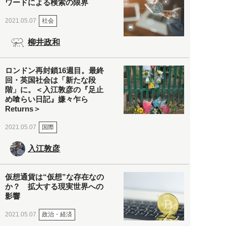
ワードによる検索の限界
社会
2021.05.07
柳井政和
ロンドン再封鎖16週目。最終
回・英国社会は「新たな段
階」に。＜入江敦彦の『足止
め喰らい日記』嫌々乍ら
Returns＞
国際
2021.05.07
入江敦彦
仮想通貨は“仮想”な存在なの
か？ 拡大する現実世界への
影響
政治・経済
2021.05.07