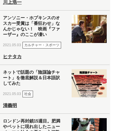
川上浩一
アンソニー・ホプキンスのオ
スカー受賞は「番狂わせ」な
んかじゃない！ 映画『ファ
ーザー』のここが凄い
カルチャー・スポーツ
2021.05.03
ヒナタカ
ネットで話題の「陰謀論チャ
ート」を徹底解説＆日本語訳
してみた
社会
2021.05.03
清義明
ロンドン再封鎖15週目。肥満
やペットに現れ出したニュー