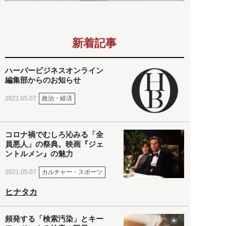
新着記事
ハーバービジネスオンライン
編集部からのお知らせ
政治・経済
2021.05.07
コロナ禍でむしろ沁みる「全
員悪人」の祭典。映画『ジェ
ントルメン』の魅力
カルチャー・スポーツ
2021.05.07
ヒナタカ
頻発する「検索汚染」とキー