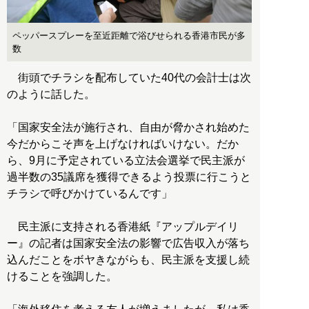
ペッパースプレーを至近距離で浴びせられる香港市民が多
数
街頭でチラシを配布していた40代の会計士は次
のように話した。
「国家安全法が施行され、自由が脅かされ始めた
今だからこそ声を上げなければいけない。だか
ら、9月に予定されている立法会選挙で民主派が
過半数の35議席を獲得できるよう投票に行こうと
チラシで呼びかけているんです」
民主派に支持される香港紙『アップルデイリ
ー』の記者は国家安全法の影響で広告収入が落ち
込んだことをボヤきながらも、民主派を支援し続
けることを強調した。