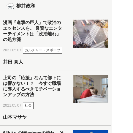
柳井政和
漫画『進撃の巨人』で政治の
エッセンスを。 良質なエンタ
ーテイメントは「政治離れ」
の処方箋
カルチャー・スポーツ
2021.05.07
井田 真人
上司の「応援」なんて部下に
は響かない！？ 今すぐ職場
に導入するべきモチベーショ
ンアップの方法
社会
2021.05.07
山本マサヤ
64bitへのWindowsの流れ。そ