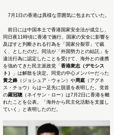
7月1日の香港は異様な雰囲気に包まれていた。
前日には中国本土で香港国家安全法が成立し、
同日夜11時頃に香港で施行。国家の安全に影響を
及ぼすと判断される行為を「国家分裂罪」で裁
く、としたのだ。同法が「外国勢力との結託」を
違法行為に認定したことを受けて、海外との連携
を強めてきた民主派政党「
香港衆志（デモシス
ト）
」は解散を決定。同党の中心メンバーだった
黄之鋒
（ジョシュア・ウォン）や
周庭
（アグネ
ス・チョウ）らは一足先に脱退を表明した。党首
の
羅冠聰
（ネイサン・ロー）は7月2日に香港を離
れたことを公表。「海外から民主化活動を支援し
ていく」と表明したのだ。