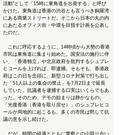
活動”として「15時に東角道を出発する」と呼び
かけた。東角道は香港の渋谷とも言うべき銅羅湾
にある商業ストリートだ。そこから日本の丸の内
にあたるオフィス街・中環を目指す計画を公表し
たのだ。
これに呼応するように、14時頃から大勢の香港
市民は東角道に集まり始めた。国安法の施行に伴
い、「香港独立」や北京政府を批判するシュプレ
ヒコールを上げれば、即逮捕。そもそも、香港政
府はこの日を念頭に、新型コロナ対策で打ち出し
た「51人以上の集会の禁止」を7月2日まで延長
していた。抗議者を逮捕する口実はいくらでもあ
った。そのため、デモの始まりは静かなもの。
「光復香港（香港を取り戻せ）」のシュプレヒコ
ールが局地的に起こるも、多くの市民は黙して抗
議の意を示し続けた。
だが、時間の経過とともに警察との小競り合い