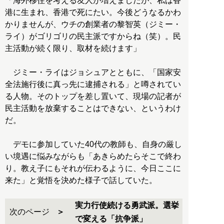
「海外移住を考える友人が増えましたが、私は香
港に生まれ、香港で死にたい。今後どうなるかわ
かりませんが、ウチの創業者の黎智英（ジミー・
ライ）がゴリゴリの民主派ですからね（笑）。民
主活動が続く限り、取材を続けます」
ジミー・ライはジョシュアとともに、「国家安
全法施行後に真っ先に逮捕される」と噂されてい
る人物。そのトップを差し置いて、現場の記者が
民主活動を放棄することはできない、というわけ
だ。
デモに参加していた40代の教師も、自身の厳し
い境遇に悩みながらも「あきらめたらそこで終わ
り。教え子にもそれが伝わるように、今日ここに
来た」と覚悟を決めた様子で話していた。
実力行使続ける勇武派。選挙
次のページ
で変える「抗争派」