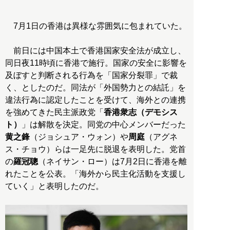
7月1日の香港は異様な雰囲気に包まれていた。
前日には中国本土で香港国家安全法が成立し、
同日夜11時頃に香港で施行。国家の安全に影響を
及ぼすと判断される行為を「国家分裂罪」で裁
く、としたのだ。同法が「外国勢力との結託」を
違法行為に認定したことを受けて、海外との連携
を強めてきた民主派政党「
香港衆志（デモシス
ト）
」は解散を決定。同党の中心メンバーだった
黄之鋒
（ジョシュア・ウォン）や
周庭
（アグネ
ス・チョウ）らは一足先に脱退を表明した。党首
の
羅冠聰
（ネイサン・ロー）は7月2日に香港を離
れたことを公表。「海外から民主化活動を支援し
ていく」と表明したのだ。