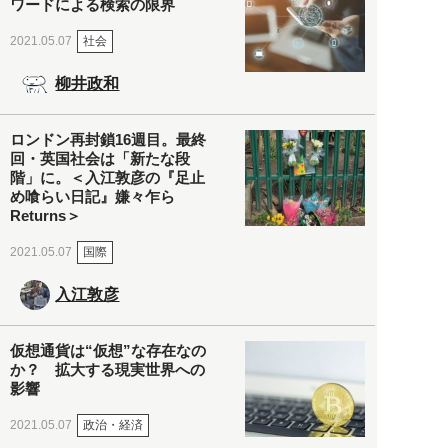
ワードによる検索の限界
社会
2021.05.07
柳井政和
ロンドン再封鎖16週目。最終
回・英国社会は「新たな段
階」に。＜入江敦彦の『足止
め喰らい日記』嫌々乍ら
Returns＞
国際
2021.05.07
入江敦彦
仮想通貨は“仮想”な存在なの
か？ 拡大する現実世界への
影響
政治・経済
2021.05.07