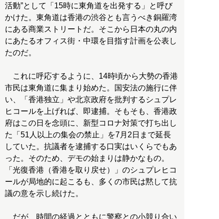
活動”として「15時に東角道を出発する」と呼び
かけた。東角道は香港の渋谷とも言うべき銅羅湾
にある商業ストリートだ。そこから日本の丸の内
にあたるオフィス街・中環を目指す計画を公表し
たのだ。
これに呼応するように、14時頃から大勢の香港
市民は東角道に集まり始めた。国安法の施行に伴
い、「香港独立」や北京政府を批判するシュプレ
ヒコールを上げれば、即逮捕。そもそも、香港政
府はこの日を念頭に、新型コロナ対策で打ち出し
た「51人以上の集会の禁止」を7月2日まで延長
していた。抗議者を逮捕する口実はいくらでもあ
った。そのため、デモの始まりは静かなもの。
「光復香港（香港を取り戻せ）」のシュプレヒコ
ールが局地的に起こるも、多くの市民は黙して抗
議の意を示し続けた。
だが、時間の経過とともに警察との小競り合い