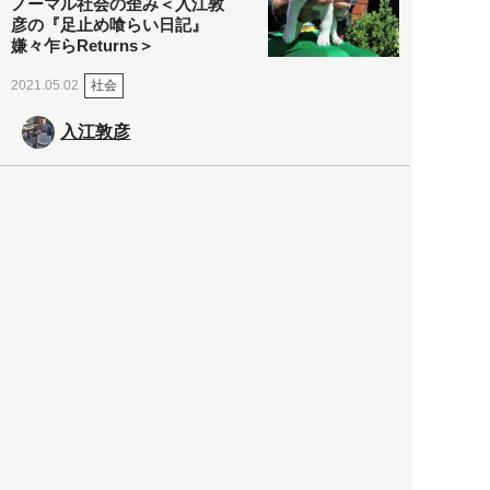
ノーマル社会の歪み＜入江敦
彦の『足止め喰らい日記』
嫌々乍らReturns＞
社会
2021.05.02
入江敦彦
「ケーキの出前」に「高級ブ
ランドのサブスク」も――コ
ロナ禍のなか「進化」する百
貨店
政治・経済
2021.05.02
都市商業研究所
「高度外国人材」という言葉
に潜む欺瞞と、日本が搾取し
依存する圧倒的多数の外国人
労働者の実像とは？