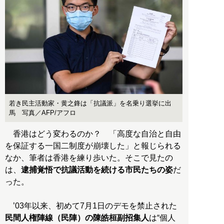
若き民主活動家・黄之鋒は「抗議派」を名乗り選挙に出
馬 写真／AFP/アフロ
香港はどう変わるのか？ 「高度な自治と自由
を保証する一国二制度が崩壊した」と報じられる
なか、筆者は香港を練り歩いた。そこで見たの
は、
逮捕覚悟で抗議活動を続ける市民たちの姿
だ
った。
’03年以来、初めて7月1日のデモを禁止された
民間人権陣線（民陣）の陳皓桓副招集人
は“個人