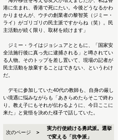
「海外移住を考える友人が増えましたが、私は香
港に生まれ、香港で死にたい。今後どうなるかわ
かりませんが、ウチの創業者の黎智英（ジミー・
ライ）がゴリゴリの民主派ですからね（笑）。民
主活動が続く限り、取材を続けます」
ジミー・ライはジョシュアとともに、「国家安
全法施行後に真っ先に逮捕される」と噂されてい
る人物。そのトップを差し置いて、現場の記者が
民主活動を放棄することはできない、というわけ
だ。
デモに参加していた40代の教師も、自身の厳し
い境遇に悩みながらも「あきらめたらそこで終わ
り。教え子にもそれが伝わるように、今日ここに
来た」と覚悟を決めた様子で話していた。
実力行使続ける勇武派。選挙
次のページ
で変える「抗争派」