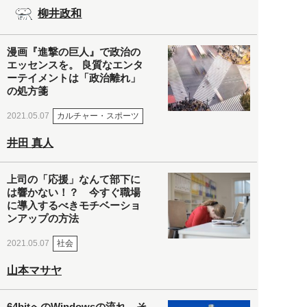
柳井政和
漫画『進撃の巨人』で政治の
エッセンスを。 良質なエンタ
ーテイメントは「政治離れ」
の処方箋
カルチャー・スポーツ
2021.05.07
井田 真人
上司の「応援」なんて部下に
は響かない！？ 今すぐ職場
に導入するべきモチベーショ
ンアップの方法
社会
2021.05.07
山本マサヤ
64bitへのWindowsの流れ。そ