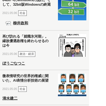
して、32bit版Windowsの終焉
社会
2021.05.06
柳井政和
再び訪れる「就職氷河期」。
縁故優遇政権を終わらせるの
は今
政治・経済
2021.05.06
ぼうごなつこ
微表情研究の世界的権威に聞
いた、AI表情分析技術の展望
社会
2021.05.05
清水建二