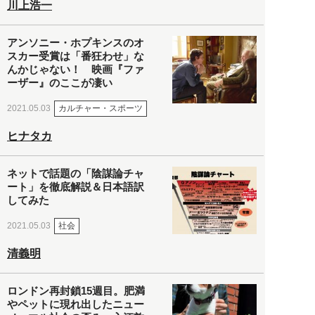
川上浩一
アンソニー・ホプキンスのオ
スカー受賞は「番狂わせ」な
んかじゃない！ 映画『ファ
ーザー』のここが凄い
カルチャー・スポーツ
2021.05.03
ヒナタカ
ネットで話題の「陰謀論チャ
ート」を徹底解説＆日本語訳
してみた
社会
2021.05.03
清義明
ロンドン再封鎖15週目。肥満
やペットに現れ出したニュー