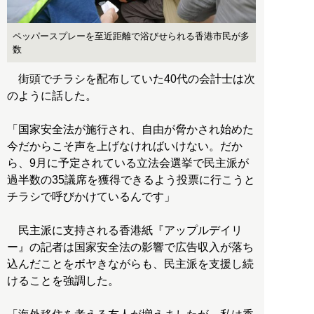
ペッパースプレーを至近距離で浴びせられる香港市民が多
数
街頭でチラシを配布していた40代の会計士は次
のように話した。
「国家安全法が施行され、自由が脅かされ始めた
今だからこそ声を上げなければいけない。だか
ら、9月に予定されている立法会選挙で民主派が
過半数の35議席を獲得できるよう投票に行こうと
チラシで呼びかけているんです」
民主派に支持される香港紙『アップルデイリ
ー』の記者は国家安全法の影響で広告収入が落ち
込んだことをボヤきながらも、民主派を支援し続
けることを強調した。