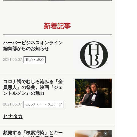
新着記事
ハーバービジネスオンライン
編集部からのお知らせ
政治・経済
2021.05.07
コロナ禍でむしろ沁みる「全
員悪人」の祭典。映画『ジェ
ントルメン』の魅力
カルチャー・スポーツ
2021.05.07
ヒナタカ
頻発する「検索汚染」とキー