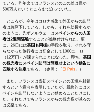
ている。昨年比ではフランスとのこの差は僅か
500万人というところまで迫っていた。
ところが、今年はコロナ感染で外国からの訪問
者は急降下している。しかも、それを助長するか
のように、先ずノルウェーは
スペインからの入国
者は2週間隔離
することが義務付けられた。更
に、26日には
英国も同様
の手段を取り、それを守
らなかった旅行者には罰金として1000ユーロ
（12万円）が課せられことになった。即ち、
英国
の観光者にスペイン訪問は辞退せよという勧告に
匹敵する決定
である。（参照：「
El Pais
」）
また、フランスは当初スペインとの国境を封鎖
するという意向を表明していたが、最終的にはス
ペインを訪問しないようにと勧めることだけにし
た。それだけでもフランスからの観光客が減るの
は必至である。