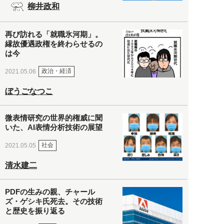
柳井政和
再び訪れる「就職氷河期」。
縁故優遇政権を終わらせるの
は今
政治・経済
2021.05.06
ぼうごなつこ
微表情研究の世界的権威に聞
いた、AI表情分析技術の展望
社会
2021.05.05
清水建二
PDFの生みの親、チャール
ズ・ゲシキ氏死去。その技術
と歴史を振り返る