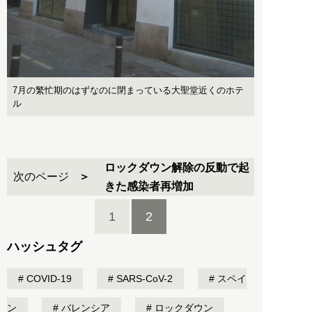
7月の繁忙期のはずなのに閉まっている大聖堂近くのホテ
ル
ロックダウン解除の反動で起
次のページ
きた感染者再増加
1
2
ハッシュタグ
COVID-19
SARS-CoV-2
スペイ
ン
バレンシア
ロックダウン