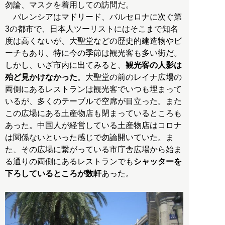
勿論、マスクを着用しての訪問だ。
バレンシアはマドリード、バルセロナに次ぐ第
3の都市で、日本人ツーリストにはそこまで知名
度は高くないが、大聖堂などの歴史的建造物やビ
ーチもあり、特に今の季節は観光客も多い街だ。
しかし、いざ市内に出てみると、
観光客の人影は
殆ど見かけなかった
。大聖堂の前のレイナ広場の
両側にあるレストランは観光客でいつも埋まって
いるが、多くのテーブルで空席が目立った。また
この広場にある土産物店も閉まっているところも
あった。中国人が経営している土産物店はコロナ
は関係ないといった感じで勿論開いていた。ま
た、その広場に繋がっている市庁舎広場から始ま
る通りの両側にあるレストランでも
シャッターを
下ろしているところが数軒
あった。