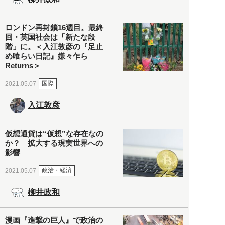
ロンドン再封鎖16週目。最終
回・英国社会は「新たな段
階」に。＜入江敦彦の『足止
め喰らい日記』嫌々乍ら
Returns＞
国際
2021.05.07
入江敦彦
仮想通貨は“仮想”な存在なの
か？ 拡大する現実世界への
影響
政治・経済
2021.05.07
柳井政和
漫画『進撃の巨人』で政治の