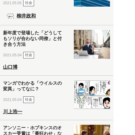
社会
2021.05.05
柳井政和
新年度で登場した「どうして
もソリが合わない同僚」と付
き合う方法
社会
2021.05.04
山口博
マンガでわかる「ウイルスの
変異」ってなに？
社会
2021.05.04
川上浩一
アンソニー・ホプキンスのオ
スカー受賞は「番狂わせ」な