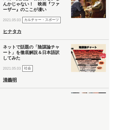
んかじゃない！ 映画『ファ
ーザー』のここが凄い
カルチャー・スポーツ
2021.05.03
ヒナタカ
ネットで話題の「陰謀論チャ
ート」を徹底解説＆日本語訳
してみた
社会
2021.05.03
清義明
ロンドン再封鎖15週目。肥満
やペットに現れ出したニュー
ノーマル社会の歪み＜入江敦
彦の『足止め喰らい日記』
嫌々乍らReturns＞
社会
2021.05.02