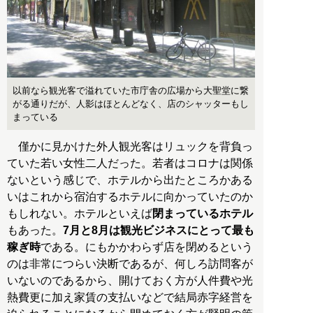
以前なら観光客で溢れていた市庁舎の広場から大聖堂に繋
がる通りだが、人影はほとんどなく、店のシャッターもし
まっている
僅かに見かけた外人観光客はリュックを背負っ
ていた若い女性二人だった。若者はコロナは関係
ないという感じで、ホテルから出たところかある
いはこれから宿泊するホテルに向かっていたのか
もしれない。ホテルといえば
閉まっているホテル
もあった。
7月と8月は観光ビジネスにとって最も
稼ぎ時
である。にもかかわらず店を閉めるという
のは非常につらい決断であるが、何しろ訪問客が
いないのであるから、開けておく方が人件費や光
熱費更に加え家賃の支払いなどで結局赤字経営を