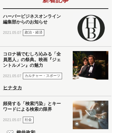
ハーバービジネスオンライン
編集部からのお知らせ
政治・経済
2021.05.07
コロナ禍でむしろ沁みる「全
員悪人」の祭典。映画『ジェ
ントルメン』の魅力
カルチャー・スポーツ
2021.05.07
ヒナタカ
頻発する「検索汚染」とキー
ワードによる検索の限界
社会
2021.05.07
柳井政和