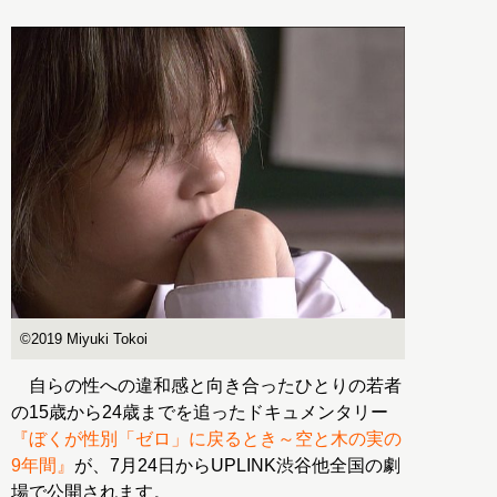
©2019 Miyuki Tokoi
自らの性への違和感と向き合ったひとりの若者
の15歳から24歳までを追ったドキュメンタリー
『ぼくが性別「ゼロ」に戻るとき～空と木の実の
9年間』
が、7月24日からUPLINK渋谷他全国の劇
場で公開されます。