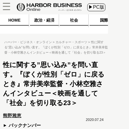
▶PC版
HOME
政治・経済
社会
国際
ハーバー・ビジネス・オンライン
カルチャー・スポーツ
性に関す
る”思い込み”を問い直す。『ぼくが性別「ゼロ」に戻るとき』常井美幸監
督・小林空雅さんインタビュー＜映画を通して「社会」を切り取る23＞
性に関する”思い込み”を問い直
す。『ぼくが性別「ゼロ」に戻る
とき』常井美幸監督・小林空雅さ
んインタビュー＜映画を通して
「社会」を切り取る23＞
熊野雅恵
2020.07.24
バックナンバー