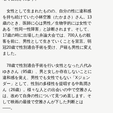
女性として生まれたものの、自分の性に違和感
を持ち続けていた小林空雅（たかまさ）さん。13
歳のとき、医師に心は男性／生物学的には女性で
ある「性同一性障害」と診断されます。そして、
17歳の時に出場した弁論大会では、700人もの観
客を前に、男性として生きていくことを宣言。弱
冠20歳で性別適合手術を受け、戸籍も男性に変え
ました。
78歳で性別適合手術を行い女性となった八代み
ゆきさん（95歳）、男と女しか存在しないことに
違和感を覚え、男性でも女性でもない「Xジェン
ダー」として、性別の多様性を提唱する中島潤さ
ん（26歳）。様々な人との出会いの中で空雅さん
は、改めて自身の性について見つめ直します。そ
して映画の最後で空雅さんが下した判断とは
――。