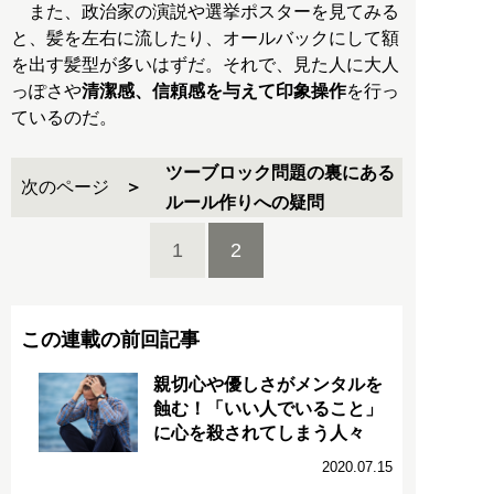
また、政治家の演説や選挙ポスターを見てみる
と、髪を左右に流したり、オールバックにして額
を出す髪型が多いはずだ。それで、見た人に大人
っぽさや
清潔感、信頼感を与えて印象操作
を行っ
ているのだ。
ツーブロック問題の裏にある
次のページ
ルール作りへの疑問
1
2
この連載の前回記事
親切心や優しさがメンタルを
蝕む！「いい人でいること」
に心を殺されてしまう人々
2020.07.15