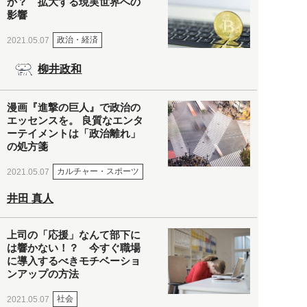
か？ 拡大する現実世界への
影響
政治・経済
2021.05.07
柳井政和
漫画『進撃の巨人』で政治の
エッセンスを。 良質なエンタ
ーテイメントは「政治離れ」
の処方箋
カルチャー・スポーツ
2021.05.07
井田 真人
上司の「応援」なんて部下に
は響かない！？ 今すぐ職場
に導入するべきモチベーショ
ンアップの方法
社会
2021.05.07