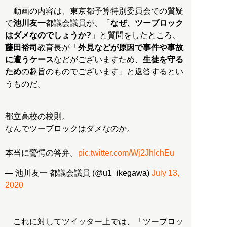
動画の内容は、東京都予算特別委員会での質疑
で
池川友一
都議会議員が、「
なぜ、ツーブロック
はダメなのでしょうか?
」と質問をしたところ、
藤田裕司
教育長が「
外見などが原因で事件や事故
に遭うケース
などがございますため、
生徒を守る
ため
の趣旨のものでございます」と返答するとい
うものだ。
都立高校の校則。
なんでツーブロックはダメなのか。
本当に驚愕の答弁。
pic.twitter.com/Wj2JhIchEu
— 池川友一 都議会議員 (@u1_ikegawa)
July 13,
2020
これに対してツイッター上では、「ツーブロッ