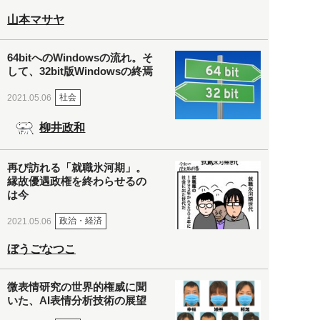
山本マサヤ
64bitへのWindowsの流れ。そ
して、32bit版Windowsの終焉
社会
2021.05.06
柳井政和
再び訪れる「就職氷河期」。
縁故優遇政権を終わらせるの
は今
政治・経済
2021.05.06
ぼうごなつこ
微表情研究の世界的権威に聞
いた、AI表情分析技術の展望