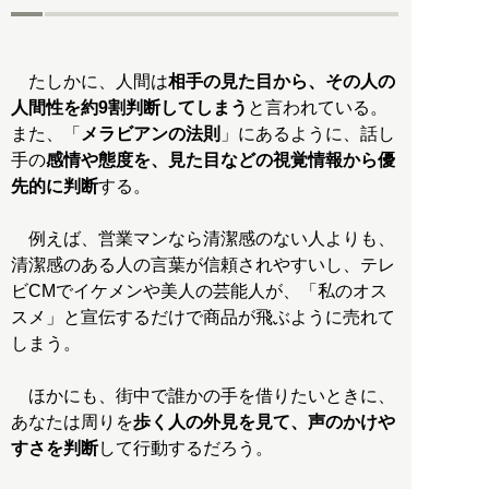
たしかに、人間は
相手の見た目から、その人の
人間性を約9割判断してしまう
と言われている。
また、「
メラビアンの法則
」にあるように、話し
手の
感情や態度を、見た目などの視覚情報から優
先的に判断
する。
例えば、営業マンなら清潔感のない人よりも、
清潔感のある人の言葉が信頼されやすいし、テレ
ビCMでイケメンや美人の芸能人が、「私のオス
スメ」と宣伝するだけで商品が飛ぶように売れて
しまう。
ほかにも、街中で誰かの手を借りたいときに、
あなたは周りを
歩く人の外見を見て、声のかけや
すさを判断
して行動するだろう。