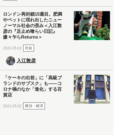
ロンドン再封鎖15週目。肥満
やペットに現れ出したニュー
ノーマル社会の歪み＜入江敦
彦の『足止め喰らい日記』
嫌々乍らReturns＞
社会
2021.05.02
入江敦彦
「ケーキの出前」に「高級ブ
ランドのサブスク」も――コ
ロナ禍のなか「進化」する百
貨店
政治・経済
2021.05.02
都市商業研究所