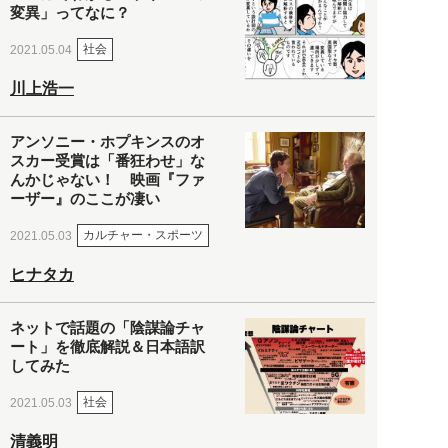
変異」ってなに？
社会
2021.05.04
川上浩一
アンソニー・ホプキンスのオ
スカー受賞は「番狂わせ」な
んかじゃない！ 映画『ファ
ーザー』のここが凄い
カルチャー・スポーツ
2021.05.03
ヒナタカ
ネットで話題の「陰謀論チャ
ート」を徹底解説＆日本語訳
してみた
社会
2021.05.03
清義明