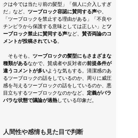
クは今では当たり前の髪型」「個人に介入しすぎ
だ」など、
ツーブロック容認に賛同する声
や、
「ツーブロックを禁止する理由がある」「不良や
チンピラから保護する意味としては正しい」と
ツ
ーブロック禁止に賛同する声
など、
賛否両論のコ
メントが投稿されている
。
そもそも、
ツーブロックの髪型にもさまざまな
種類がある
なかで、賛成者や反対者の
前提条件が
違うコメントが多い
ような気もする。清潔感のあ
るツーブロックの話をしているのか、周りに威圧
感を与えるツーブロックの話をしているのか、悪
目立ちするツーブロックなのかなど、
定義がバラ
バラな状態で議論が過熱
している印象だ。
人間性や感情も見た目で判断