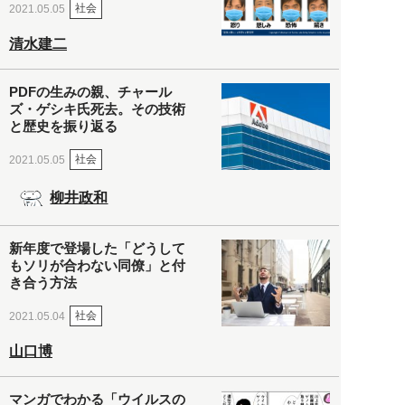
社会
2021.05.05
清水建二
PDFの生みの親、チャール
ズ・ゲシキ氏死去。その技術
と歴史を振り返る
社会
2021.05.05
柳井政和
新年度で登場した「どうして
もソリが合わない同僚」と付
き合う方法
社会
2021.05.04
山口博
マンガでわかる「ウイルスの