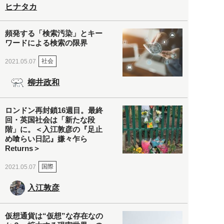
ヒナタカ
頻発する「検索汚染」とキー
ワードによる検索の限界
社会
2021.05.07
柳井政和
ロンドン再封鎖16週目。最終
回・英国社会は「新たな段
階」に。＜入江敦彦の『足止
め喰らい日記』嫌々乍ら
Returns＞
国際
2021.05.07
入江敦彦
仮想通貨は“仮想”な存在なの