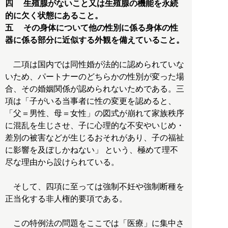
四 生殖腺がないこと又は生殖腺の機能を永続
的に欠く状態にあること。
五 その身体について他の性別に係る身体の性
器に係る部分に近似する外観を備えていること。
二項は国内では同性婚が法的に認められていな
いため、パートナーのどちらかの性別が変った場
合、その婚姻関係が認められないためである。三
項は「子がいる当事者に性の変更を認めると、
「父＝男性、母＝女性」の図式が崩れて家族秩序
に混乱を生じさせ、子に心理的な不安やいじめ・
差別の被害などが生じるおそれがあり、子の福祉
に影響を及ぼしかねない」 という、極めて理不
尽な理由から設けられている。
そして、四項に至っては強制不妊や強制断種を
正当化する非人権的要項である。
この特例法の問題をここでは「医療」に集中さ