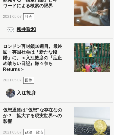
ワードによる検索の限界
社会
2021.05.07
柳井政和
ロンドン再封鎖16週目。最終
回・英国社会は「新たな段
階」に。＜入江敦彦の『足止
め喰らい日記』嫌々乍ら
Returns＞
国際
2021.05.07
入江敦彦
仮想通貨は“仮想”な存在なの
か？ 拡大する現実世界への
影響
政治・経済
2021.05.07