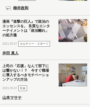
柳井政和
漫画『進撃の巨人』で政治の
エッセンスを。 良質なエンタ
ーテイメントは「政治離れ」
の処方箋
カルチャー・スポーツ
2021.05.07
井田 真人
上司の「応援」なんて部下に
は響かない！？ 今すぐ職場
に導入するべきモチベーショ
ンアップの方法
社会
2021.05.07
山本マサヤ