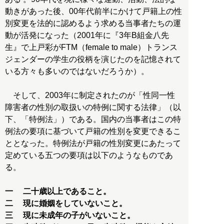
動きがあった後、00年代前半にかけて戸籍上の性
別変更を法的に認めるよう求める当事者たちの運
動が活発になった（2001年に『3年B組金八先
生』で上戸彩がFTM（female to male）トランス
ジェンダーの学生の役柄を演じたのを記憶されて
いる方々も多いのではないだろうか）。
そして、2003年に制定されたのが「性同一性
障害者の性別の取扱いの特例に関する法律」（以
下、「特例法」）である。国内の当事者はこの特
例法の要項に基づいて戸籍の性別を変更できるこ
ととなった。特例法が戸籍の性別変更にあたって
定めている五つの要項は以下のようなものであ
る。
一 二十歳以上であること。
二 現に婚姻をしていないこと。
三 現に未成年の子がいないこと。