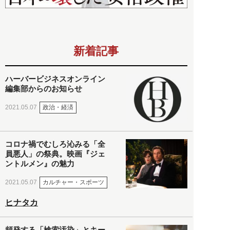
新着記事
ハーバービジネスオンライン
編集部からのお知らせ
政治・経済
2021.05.07
コロナ禍でむしろ沁みる「全
員悪人」の祭典。映画『ジェ
ントルメン』の魅力
カルチャー・スポーツ
2021.05.07
ヒナタカ
頻発する「検索汚染」とキー