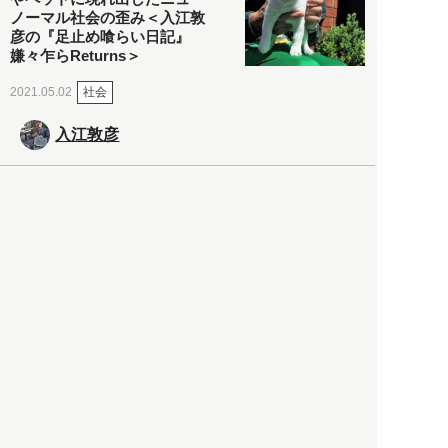
ノーマル社会の歪み＜入江敦
彦の『足止め喰らい日記』
嫌々乍らReturns＞
社会
2021.05.02
入江敦彦
「ケーキの出前」に「高級ブ
ランドのサブスク」も――コ
ロナ禍のなか「進化」する百
貨店
政治・経済
2021.05.02
都市商業研究所
「高度外国人材」という言葉
に潜む欺瞞と、日本が搾取し
依存する圧倒的多数の外国人
労働者の実像とは？