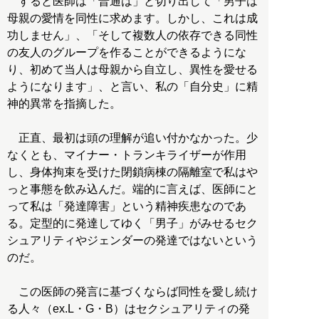
すると医師は「普通は」と切り出して「男子は
母親の愛情を同性に求めます。しかし、これは成
功しません」、「そして複数人の依存できる同性
の友人のグループを作ることができるようにな
り、初めて当人は母親から自立し、異性を愛せる
ようになります」、と言い、私の「自分史」に精
神的異常を指摘した。
正直、最初は頭の理解が追い付かなかった。少
なくとも、マイナー・トランキライザーが作用
し、身体拘束を受けた閉鎖病棟の隔離室で私はや
っと事態を飲み込んだ。端的に言えば、医師にと
って私は「発達障害」という精神疾患なのであ
る。定型的に発達してゆく「男子」がみせるセク
シュアリティやジェンダーの発達ではないという
のだ。
この医師の発言に基づくならば同性を愛し続け
る人々（ex.L・G・B）はセクシュアリティの発