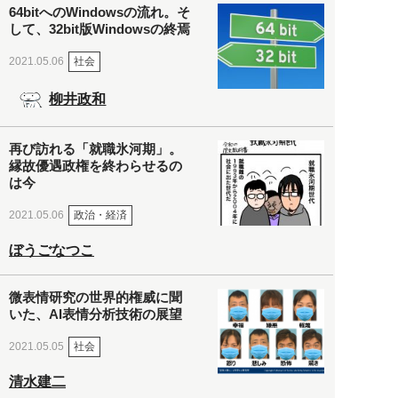
64bitへのWindowsの流れ。そ
して、32bit版Windowsの終焉
社会
2021.05.06
柳井政和
再び訪れる「就職氷河期」。
縁故優遇政権を終わらせるの
は今
政治・経済
2021.05.06
ぼうごなつこ
微表情研究の世界的権威に聞
いた、AI表情分析技術の展望
社会
2021.05.05
清水建二