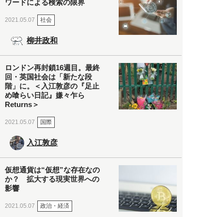
ワードによる検索の限界
社会
2021.05.07
柳井政和
ロンドン再封鎖16週目。最終
回・英国社会は「新たな段
階」に。＜入江敦彦の『足止
め喰らい日記』嫌々乍ら
Returns＞
国際
2021.05.07
入江敦彦
仮想通貨は“仮想”な存在なの
か？ 拡大する現実世界への
影響
政治・経済
2021.05.07