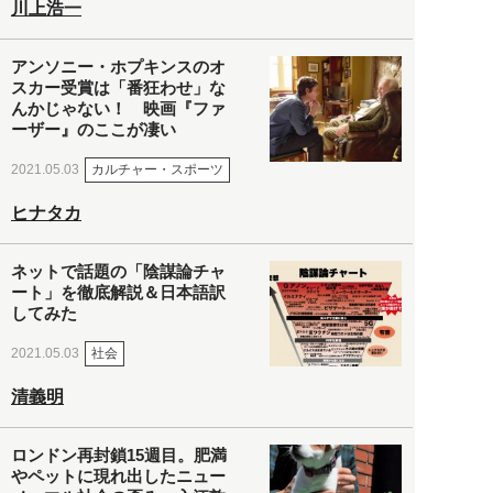
川上浩一
アンソニー・ホプキンスのオ
スカー受賞は「番狂わせ」な
んかじゃない！ 映画『ファ
ーザー』のここが凄い
カルチャー・スポーツ
2021.05.03
ヒナタカ
ネットで話題の「陰謀論チャ
ート」を徹底解説＆日本語訳
してみた
社会
2021.05.03
清義明
ロンドン再封鎖15週目。肥満
やペットに現れ出したニュー