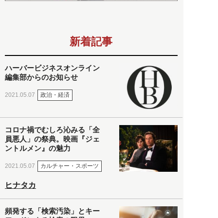
新着記事
ハーバービジネスオンライン
編集部からのお知らせ
政治・経済
2021.05.07
コロナ禍でむしろ沁みる「全
員悪人」の祭典。映画『ジェ
ントルメン』の魅力
カルチャー・スポーツ
2021.05.07
ヒナタカ
頻発する「検索汚染」とキー