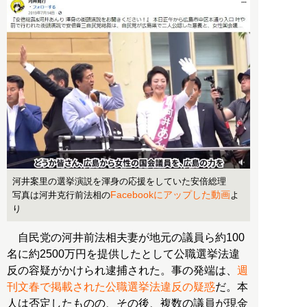
河井案里の選挙演説を渾身の応援をしていた安倍総理
Facebookにアップした動画
写真は河井克行前法相の
よ
り
自民党の河井前法相夫妻が地元の議員ら約100
名に約2500万円を提供したとして公職選挙法違
反の容疑がかけられ逮捕された。事の発端は、
週
刊文春で掲載された公職選挙法違反の疑惑
だ。本
人は否定したものの、その後、複数の議員が現金