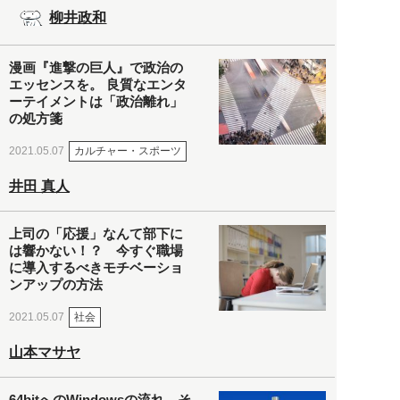
柳井政和
漫画『進撃の巨人』で政治の
エッセンスを。 良質なエンタ
ーテイメントは「政治離れ」
の処方箋
カルチャー・スポーツ
2021.05.07
井田 真人
上司の「応援」なんて部下に
は響かない！？ 今すぐ職場
に導入するべきモチベーショ
ンアップの方法
社会
2021.05.07
山本マサヤ
64bitへのWindowsの流れ。そ