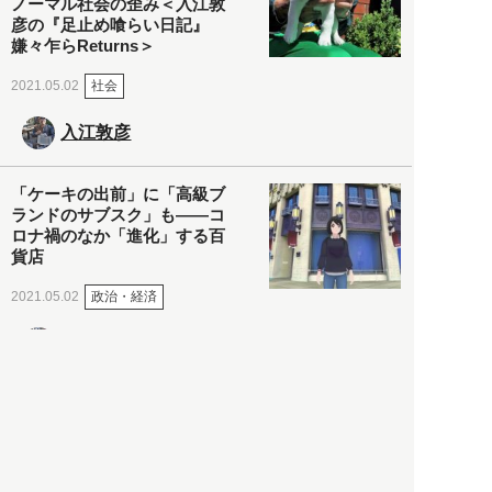
ノーマル社会の歪み＜入江敦
彦の『足止め喰らい日記』
嫌々乍らReturns＞
社会
2021.05.02
入江敦彦
「ケーキの出前」に「高級ブ
ランドのサブスク」も――コ
ロナ禍のなか「進化」する百
貨店
政治・経済
2021.05.02
都市商業研究所
「高度外国人材」という言葉
に潜む欺瞞と、日本が搾取し
依存する圧倒的多数の外国人
労働者の実像とは？