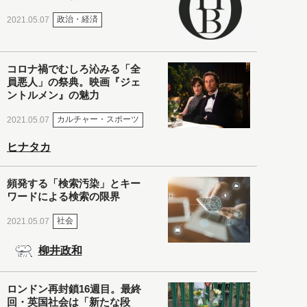
政治・経済
2021.05.07
コロナ禍でむしろ沁みる「全
員悪人」の祭典。映画『ジェ
ントルメン』の魅力
カルチャー・スポーツ
2021.05.07
ヒナタカ
頻発する「検索汚染」とキー
ワードによる検索の限界
社会
2021.05.07
柳井政和
ロンドン再封鎖16週目。最終
回・英国社会は「新たな段