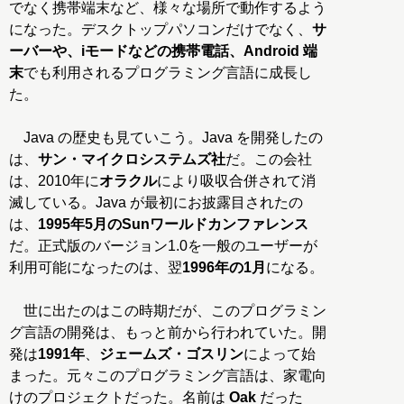
でなく携帯端末など、様々な場所で動作するよう
になった。デスクトップパソコンだけでなく、
サ
ーバーや、iモードなどの携帯電話、Android 端
末
でも利用されるプログラミング言語に成長し
た。
Java の歴史も見ていこう。Java を開発したの
は、
サン・マイクロシステムズ社
だ。この会社
は、2010年に
オラクル
により吸収合併されて消
滅している。Java が最初にお披露目されたの
は、
1995年5月のSunワールドカンファレンス
だ。正式版のバージョン1.0を一般のユーザーが
利用可能になったのは、翌
1996年の1月
になる。
世に出たのはこの時期だが、このプログラミン
グ言語の開発は、もっと前から行われていた。開
発は
1991年
、
ジェームズ・ゴスリン
によって始
まった。元々このプログラミング言語は、家電向
けのプロジェクトだった。名前は
Oak
だった