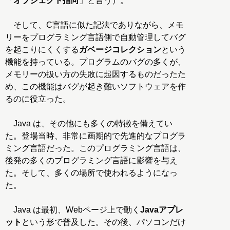
「
オブジェクト指向
」と言う）。
そして、C言語に似た記法でありながら、メモ
リーをプログラミング言語側で自動管理してバグ
を起こりにくくする
ガベージコレクション
という
機能を持っている。プログラムのバグの多くが、
メモリーの扱い方の失敗に起因するものだったた
め、この機能はバグが起き難いソフトウェアを作
るのに役立った。
Java は、その他にも多くの特徴を備えてい
た。登場当時、非常に画期的で先進的なプログラ
ミング言語だった。このプログラミング言語は、
後発の多くのプログラミング言語に影響を与え
た。そして、多くの場所で使われるようになっ
た。
Java は最初、Webページ上で動く
Javaアプレ
ット
という形で普及した。その後、パソコンだけ