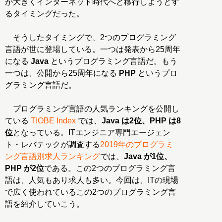
が大きくインターネット時代へと移行しようとす
るタイミングだった。
そうしたタイミングで、2つのプログラミング
言語が世に登場している。一つは発表から25周年
になる
Java
というプログラミング言語だ。もう
一つは、公開から25周年になる
PHP
というプロ
グラミング言語だ。
プログラミング言語の人気ランキングを公開し
ている
TIOBE Index
では、
Java は2位、PHP は8
位
となっている。ITエンジニア専門エージェン
ト・レバテックが調査する
2019年のプログラミ
ング言語別求人ランキング
では、
Java が1位、
PHP が2位
である。この2つのプログラミング言
語は、人気もあり求人も多い。今回は、ITの現場
で広く使われているこの2つのプログラミング言
語を紹介していこう。