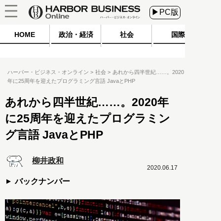
▶PC版
HOME
政治・経済
社会
国際
ハーバー・ビジネス・オンライン
社会
あれから四半世紀……。2020
年に25周年を迎えたプログラミング言語 JavaとPHP
あれから四半世紀……。2020年
に25周年を迎えたプログラミン
グ言語 JavaとPHP
柳井政和
2020.06.17
バックナンバー