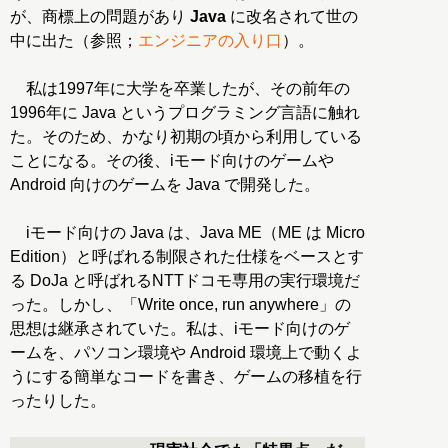
が、商標上の問題があり
Java
に改名されて世の
中に出た（参照；
エンジニアの入り口
）。
私は1997年に大学を卒業したが、その前年の
1996年に Java というプログラミング言語に触れ
た。そのため、かなり初期の頃から利用している
ことになる。その後、iモード向けのゲームや
Android 向けのゲームを Java で開発した。
iモード向けの Java は、Java ME（ME は Micro
Edition）と呼ばれる制限された仕様をベースとす
る DoJa と呼ばれるNTTドコモ専用の実行環境だ
った。しかし、「Write once, run anywhere」の
思想は継承されていた。私は、iモード向けのゲ
ームを、パソコン環境や Android 環境上で動くよ
うにする簡単なコードを書き、ゲームの移植を行
ったりした。